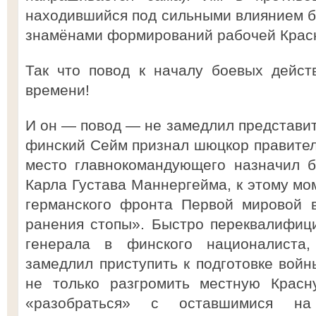
находившийся под сильными влиянием б
знамёнами формирований рабочей Красн
Так что повод к началу боевых дейст
времени!
И он — повод — не замедлил представить
финский Сейм признал шюцкор правител
место главнокомандующего назначил б
Карла Густава Маннергейма, к этому мо
германского фронта Первой мировой 
ранения стопы». Быстро переквалифиц
генерала в финского националиста
замедлил приступить к подготовке войн
не только разгромить местную Красн
«разобраться» с оставшимися на