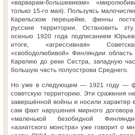
«варварам-большевикам» «миролюби
только 15-го мая). Пользуясь малочисле
Карельском перешейке, финны пост
русские территории. Остановить эт
осенью 1920 года подписанием Юрьевс
итоге, «агрессивная» Советс
«свободолюбивой» Финляндии область 
Карелию до реки Сестра, западную ча
большую часть полуострова Среднего.
Но уже в следующем — 1921 году — ф
советскую территорию. Эти сражения н
завершённой войны и носили характер в
сам факт нарушения мирного договора
«маленькой безобидной Финлянд
«азиатского монстра» уже говорит о мн