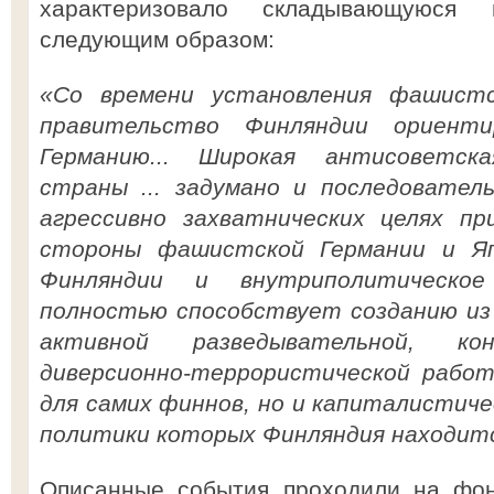
характеризовало складывающуюся
следующим образом:
«Со времени установления фашистс
правительство Финляндии ориент
Германию... Широкая антисоветск
страны ... задумано и последовател
агрессивно захватнических целях пр
стороны фашистской Германии и Яп
Финляндии и внутриполитическо
полностью способствует созданию из
активной разведывательной, ко
диверсионно-террористической работ
для самих финнов, но и капиталистиче
политики которых Финляндия находится
Описанные события проходили на фон