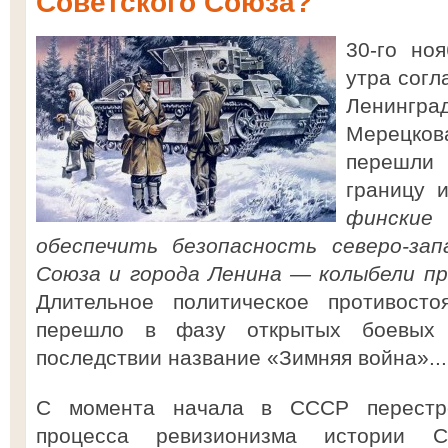
Советского Союза?
30-го но
утра согл
Ленингр
Мерецков
перешли
границу 
финские 
обеспечить безопасность северо-зап
Союза и города Ленина — колыбели пр
Длительное политическое противос
перешло в фазу открытых боевых 
последствии название «Зимняя война»...
С момента начала в СССР перестр
процесса ревизионизма истории С