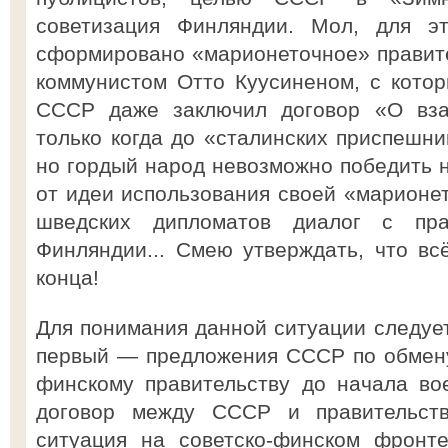
советизация Финляндии. Мол, для 
сформировано «марионеточное» правите
коммунистом Отто Куусиненом, с котор
СССР даже заключил договор «О вз
только когда до «сталинских приспешни
но гордый народ невозможно победить н
от идеи использования своей «марионе
шведских дипломатов диалог с пра
Финляндии... Смею утверждать, что вс
конца!
Для понимания данной ситуации следует
первый — предложения СССР по обмену
финскому правительству до начала во
договор между СССР и правительст
ситуация на советско-финском фронт