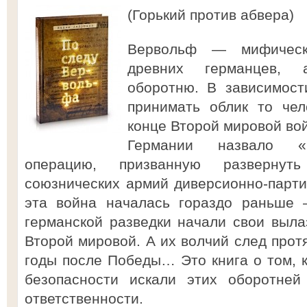
(Горький против абвера)
Вервольф — мифическ
древних германцев, а
оборотню. В зависимост
принимать облик то чел
конце Второй мировой во
Германии назвало «
операцию, призванную разверну
союзнических армий диверсионно-партиз
эта война началась гораздо раньше 
германской разведки начали свои выла
Второй мировой. А их волчий след прот
годы после Победы… Это книга о том, к
безопасности искали этих оборотней
ответственности.