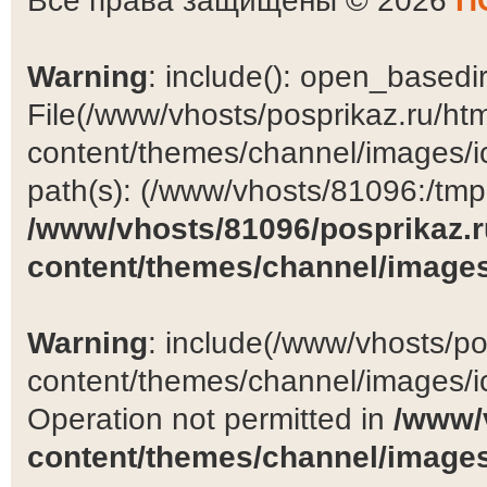
Все права защищены © 2026
П
Warning
: include(): open_basedir 
File(/www/vhosts/posprikaz.ru/ht
content/themes/channel/images/ic
path(s): (/www/vhosts/81096:/tmp:/
/www/vhosts/81096/posprikaz.r
content/themes/channel/images
Warning
: include(/www/vhosts/po
content/themes/channel/images/ic
Operation not permitted in
/www/
content/themes/channel/images