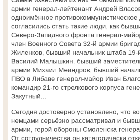
армии генерал-лейтенант Андрей Власо
одноимённое противокоммунистическое 
согласились стать такие люди, как быв
Северо-Западного фронта генерал-майо
член Военного Совета 32-й армии брига
Жиленков, бывший начальник штаба 19-
Василий Малышкин, бывший заместитель
армии Михаил Меандров, бывший начал
ПВО в Либаве генерал-майор Иван Благ
командир 21-го стрелкового корпуса ге
Закутный...
Сегодня достоверно установлено, что во
немцами серьёзно рассматривал и быв
армии, герой обороны Смоленска генера
От сотрудничества он категорически отка