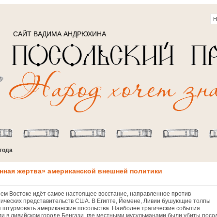
САЙТ ВАДИМА АНДРЮХИНА
 года
нная жертва» американской внешней политики
ем Востоке идёт самое настоящее восстание, направленное против
ических представительств США. В Египте, Йемене, Ливии бушующие толпы
 штурмовать американские посольства. Наиболее трагические события
и в ливийском городе Бенгази, где местными мусульманами были убиты посо