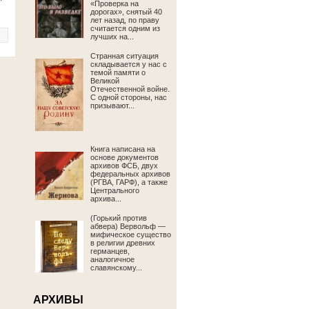
«Проверка на
дорогах», снятый 40
лет назад, по праву
считается одним из
лучших на...
Странная ситуация
складывается у нас с
темой памяти о
Великой
Отечественной войне.
С одной стороны, нас
призывают...
Книга написана на
основе документов
архивов ФСБ, двух
федеральных архивов
(РГВА, ГАРФ), а также
Центрального
архива...
(Горький против
абвера) Вервольф —
мифическое существо
в религии древних
германцев,
аналогичное
славянскому...
АРХИВЫ