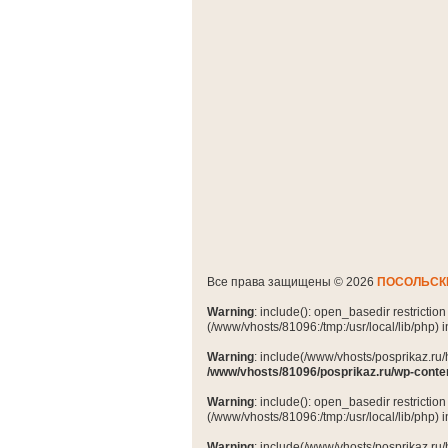
Все права защищены © 2026
ПОСОЛЬСК
Warning
: include(): open_basedir restrictio
(/www/vhosts/81096:/tmp:/usr/local/lib/php) 
Warning
: include(/www/vhosts/posprikaz.ru/
/www/vhosts/81096/posprikaz.ru/wp-conte
Warning
: include(): open_basedir restrictio
(/www/vhosts/81096:/tmp:/usr/local/lib/php) 
Warning
: include(/www/vhosts/posprikaz.ru/