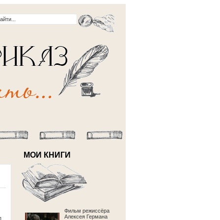
МОИ КНИГИ
Фильм режиссёра
Алексея Германа
л