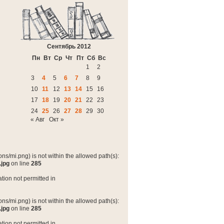
Сентябрь 2012
Пн
Вт
Ср
Чт
Пт
Сб
Вс
1
2
3
4
5
6
7
8
9
10
11
12
13
14
15
16
17
18
19
20
21
22
23
24
25
26
27
28
29
30
« Авг
Окт »
ns/mi.png) is not within the allowed path(s):
.jpg
on line
285
tion not permitted in
ns/mi.png) is not within the allowed path(s):
.jpg
on line
285
tion not permitted in