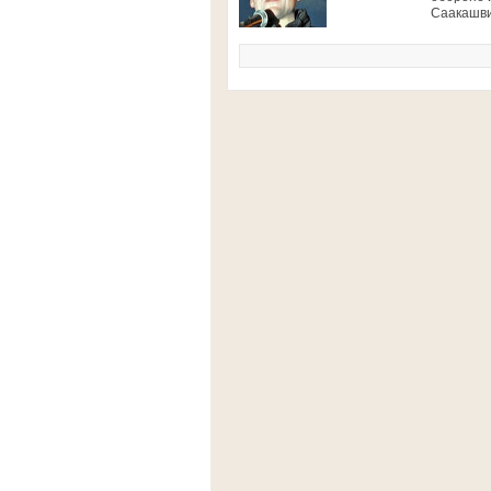
Саакашви