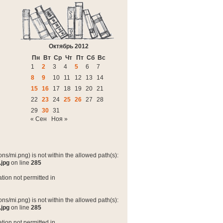
Октябрь 2012
Пн
Вт
Ср
Чт
Пт
Сб
Вс
1
2
3
4
5
6
7
8
9
10
11
12
13
14
15
16
17
18
19
20
21
22
23
24
25
26
27
28
29
30
31
« Сен
Ноя »
ns/mi.png) is not within the allowed path(s):
.jpg
on line
285
tion not permitted in
ns/mi.png) is not within the allowed path(s):
.jpg
on line
285
tion not permitted in