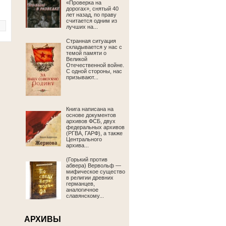
«Проверка на
дорогах», снятый 40
лет назад, по праву
считается одним из
лучших на...
Странная ситуация
складывается у нас с
темой памяти о
Великой
Отечественной войне.
С одной стороны, нас
призывают...
Книга написана на
основе документов
архивов ФСБ, двух
федеральных архивов
(РГВА, ГАРФ), а также
Центрального
архива...
(Горький против
абвера) Вервольф —
мифическое существо
в религии древних
германцев,
аналогичное
славянскому...
АРХИВЫ