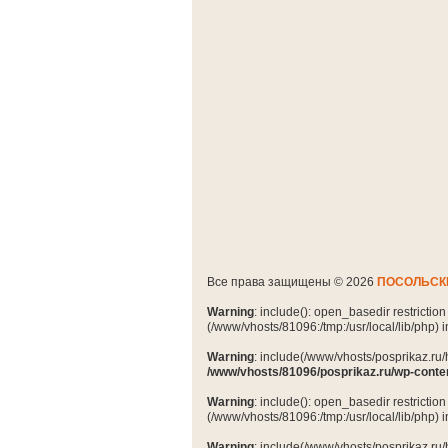
Все права защищены © 2026
ПОСОЛЬСК
Warning
: include(): open_basedir restrictio
(/www/vhosts/81096:/tmp:/usr/local/lib/php) 
Warning
: include(/www/vhosts/posprikaz.ru/
/www/vhosts/81096/posprikaz.ru/wp-conte
Warning
: include(): open_basedir restrictio
(/www/vhosts/81096:/tmp:/usr/local/lib/php) 
Warning
: include(/www/vhosts/posprikaz.ru/