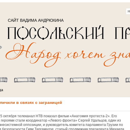
САЙТ ВАДИМА АНДРЮХИНА
да
ичили в связях с заграницей
5 октября телеканал НТВ показал фильм «Анатомия протеста-2». Его
 героями стали координатор «Левого фронта» Сергей Удальцов, один из
внесистемной оппозиции, и руководитель комитета парламента Грузии по
и безопасности Гиви Таргамадзе, старый сподвижник президента Михаила