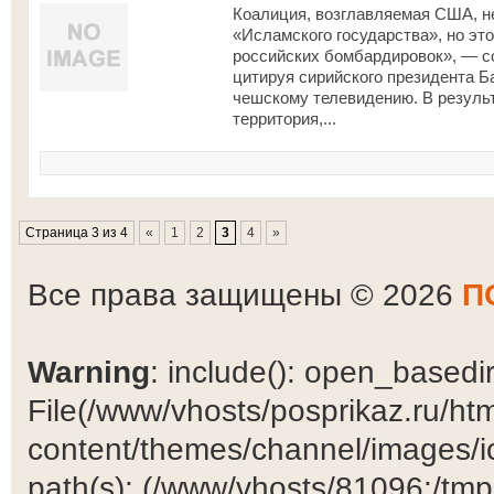
Коалиция, возглавляемая США, н
«Исламского государства», но эт
российских бомбардировок», — со
цитируя сирийского президента Б
чешскому телевидению. В резуль
территория,...
Страница 3 из 4
«
1
2
3
4
»
Все права защищены © 2026
П
Warning
: include(): open_basedir 
File(/www/vhosts/posprikaz.ru/ht
content/themes/channel/images/ic
path(s): (/www/vhosts/81096:/tmp:/