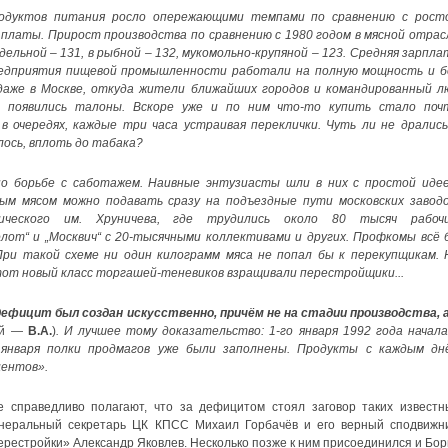
родуктов питания росло опережающими темпами по сравнению с рост
платы. Прирост производства по сравнению с 1980 годом в мясной отрас
ельной – 131, в рыбной – 132, мукомольно-крупяной – 123. Средняя зарпла
предприятия пищевой промышленности работали на полную мощность и б
 даже в Москве, откуда жители ближайших городов и командированный л
“, появились талоны. Вскоре уже и по ним что-то купить стало поч
в очередях, каждые три часа устраивая переклички. Чуть ли не дрались
алось, вплоть до табака?
по борьбе с саботажем. Наивные энтузиасты шли в них с простой идее
м мясом можно подавать сразу на подъездные пути московских заводо
мического им. Хруничева, где трудились около 80 тысяч рабочи
лот“ и „Москвич“ с 20-тысячными коллективами и других. Профкомы всё 
 При такой схеме ни один килограмм мяса не попал бы к перекупщикам. 
тот новый класс торгашей-теневиков взращивали перестройщики...
ефицит был создан искусственно, причём не на стадии производства, а
ой —
В.А.
)
. И лучшее тому доказательство: 1-го января 1992 года начала
о января полки продмагов уже были заполнены. Продукты с каждым дн
центов».
е справедливо полагают, что за дефицитом стоял заговор таких известн
енеральный секретарь ЦК КПСС Михаил Горбачёв и его верный сподвижни
ерестройки» Александр Яковлев. Несколько позже к ним присоединился и Бор