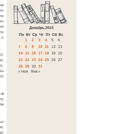
ом
ли
та
ез
юд
Декабрь 2015
ти
Пн
Вт
Ср
Чт
Пт
Сб
Вс
 и
1
2
3
4
5
6
7
8
9
10
11
12
13
14
15
16
17
18
19
20
й:
21
22
23
24
25
26
27
в-
х,
28
29
30
31
бы
« Ноя
Янв »
Но
 в
сь
ём
ых
к,
ис