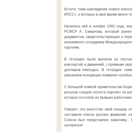
Кстати, тема нарождения нового класса
КПСС», о которых в своё время много го
Началось всё в ноябре 1991 года, к
РСФСР А. Смирнова, который ранее
документов, свидетельствующие о пере
анонимного сотрудника Международног
партиям.
В тетрадях были выписки из поста
ком.партий и движений, с прямыми ука
долларов ежегодно. В тетрадях такж
указанием исходящих номеров «особых 
С большой помпой правительство Борис
розыска следов «золота партии» за руб
которое состояло из бывших работнико
Говорят, что агентство свой гонорар 
составили список русских фамилий, н
Список был представлен заказчику..
затерялся!