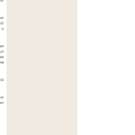
ши
ые
ой
 и
ая
ил
ав
ем
ой
но
ал