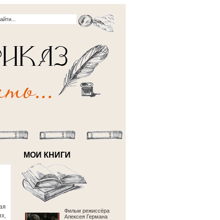
МОИ КНИГИ
ая
Фильм режиссёра
х,
Алексея Германа