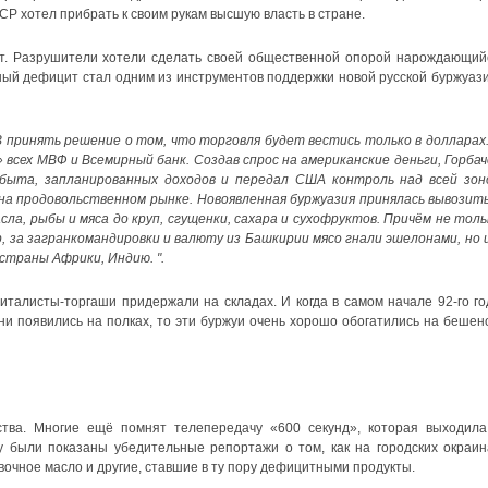
Р хотел прибрать к своим рукам высшую власть в стране.
. Разрушители хотели сделать своей общественной опорой нарождающий
ный дефицит стал одним из инструментов поддержки новой русской буржуази
В принять решение о том, что торговля будет вестись только в долларах.
всех МВФ и Всемирный банк. Создав спрос на американские деньги, Горбач
быта, запланированных доходов и передал США контроль над всей зон
на продовольственном рынке. Новоявленная буржуазия принялась вывозить
сла, рыбы и мяса до круп, сгущенки, сахара и сухофруктов. Причём не толь
 за загранкомандировки и валюту из Башкирии мясо гнали эшелонами, но и
траны Африки, Индию. ".
питалисты-торгаши придержали на складах. И когда в самом начале 92-го го
и появились на полках, то эти буржуи очень хорошо обогатились на бешен
тва. Многие ещё помнят телепередачу «600 секунд», которая выходила
ду были показаны убедительные репортажи о том, как на городских окраин
вочное масло и другие, ставшие в ту пору дефицитными продукты.