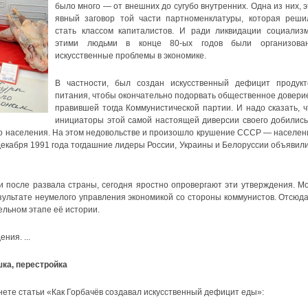
было много — от внешних до сугубо внутренних. Одна из них, э
явный заговор той части партноменклатуры, которая реши
стать классом капиталистов. И ради ликвидации социализм
этими людьми в конце 80-ых годов были организова
искусственные проблемы в экономике.
В частности, был создан искусственный дефицит продукт
питания, чтобы окончательно подорвать общественное доверие
правившей тогда Коммунистической партии. И надо сказать, ч
инициаторы этой самой настоящей диверсии своего добились
о населения. На этом недовольстве и произошло крушение СССР — населен
 декабря 1991 года тогдашние лидеры России, Украины и Белоруссии объявили
ти после развала страны, сегодня яростно опровергают эти утверждения. Мо
ультате неумелого управления экономикой со стороны коммунистов. Отсюда
ельном этапе её истории.
ния. ...
шка, перестройка
ете статьи «Как Горбачёв создавал искусственный дефицит еды»: