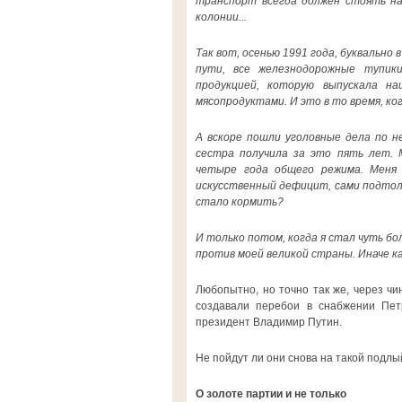
транспорт всегда должен стоять на 
колонии...
Так вот, осенью 1991 года, буквально 
пути, все железнодорожные тупик
продукцией, которую выпускала н
мясопродуктами. И это в то время, к
А вскоре пошли уголовные дела по н
сестра получила за это пять лет. М
четыре года общего режима. Меня 
искусственный дефицит, сами подтолк
стало кормить?
И только потом, когда я стал чуть б
против моей великой страны. Иначе к
Любопытно, но точно так же, через чи
создавали перебои в снабжении Петр
президент Владимир Путин.
Не пойдут ли они снова на такой подлы
О золоте партии и не только