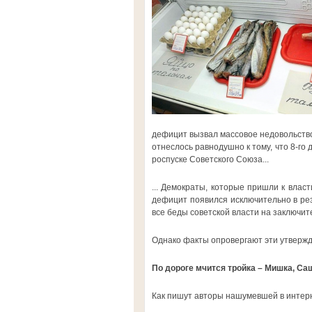
дефицит вызвал массовое недовольств
отнеслось равнодушно к тому, что 8-го
роспуске Советского Союза...
... Демократы, которые пришли к влас
дефицит появился исключительно в рез
все беды советской власти на заключит
Однако факты опровергают эти утвержде
По дороге мчится тройка – Мишка, Са
Как пишут авторы нашумевшей в интерн