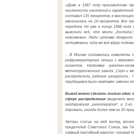
«Даже в 1987 году производство п
численности населения и заработной 
составил 135 процентов, в маслосырод
увеличилась на 19 процентов. Все 
перебоев. Но уже в конце 1988 года
вывозили всё, что могли „достать
невозможно. Люди сутками дежурили 
недоумевали: куда же всё вдруг подев
... В Москве создавались комитеты 
рефрижераторные секции с морожены
гигантов. Например ракетно-кос
металлургического завода „Серп и мо
распределили, рабочие разгрузили...
трудящимся было невдомёк: именно э
Вывод можно сделать только один: д
сфере распределения
(выделено мн
гайдаровская „шокотерапия“, а 2-г
дорожали, иногда более чем на 30 про
Авторы статьи, на мой взгляд, вполн
предателей Советского Союза, как Г
главный партийный идеолог, «прораб п