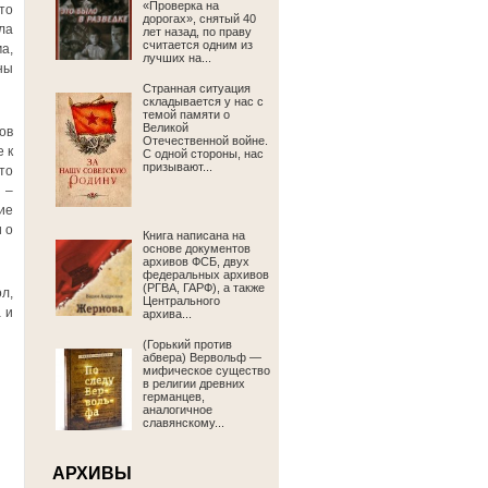
«Проверка на
то
дорогах», снятый 40
ла
лет назад, по праву
считается одним из
а,
лучших на...
ны
Странная ситуация
складывается у нас с
темой памяти о
Великой
ов
Отечественной войне.
 к
С одной стороны, нас
призывают...
то
 –
ие
 о
Книга написана на
основе документов
архивов ФСБ, двух
федеральных архивов
(РГВА, ГАРФ), а также
л,
Центрального
 и
архива...
(Горький против
абвера) Вервольф —
мифическое существо
в религии древних
германцев,
аналогичное
славянскому...
АРХИВЫ