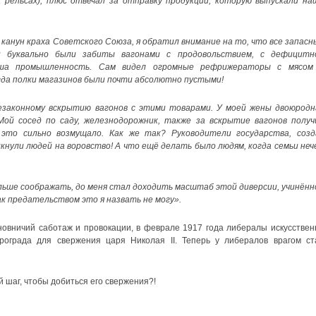
рельсах), плюс отвечал за отправку продукции, которую выпускали на
в канун краха Советского Союза, я обратил внимание на то, что все запасн
и буквально были забиты вагонами с продовольствием, с дефицитн
аша промышленность. Сам видел огромные рефрижераторы с мясом
огда полки магазинов были почти абсолютно пустыми!
езаконному вскрытию вагонов с этими товарами. У моей жены двоюродн
ой сосед по саду, железнодорожник, также за вскрытие вагонов получ
это сильно возмущало. Как же так? Руководители государства, созд
нули людей на воровство! А что ещё делать было людям, когда семьи неч
ольше соображать, до меня стал доходить масштаб этой диверсии, учинённ
ак предательством это я назвать не могу».
новничий саботаж и провокации, в феврале 1917 года либералы искусствен
ограда для свержения царя Николая II. Теперь у либералов врагом ст
й шаг, чтобы добиться его свержения?!