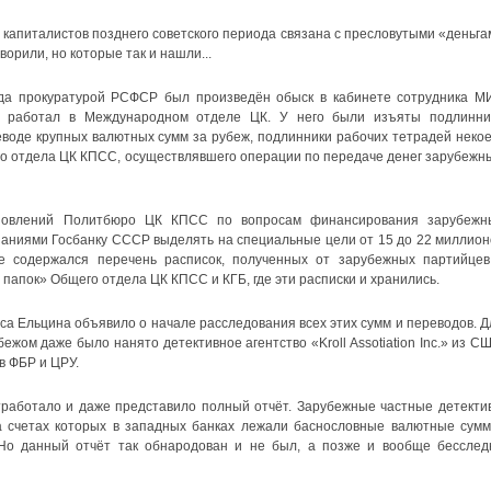
 капиталистов позднего советского периода связана с пресловутыми «деньга
ворили, но которые так и нашли...
огда прокуратурой РСФСР был произведён обыск в кабинете сотрудника М
 работал в Международном отделе ЦК. У него были изъяты подлинни
воде крупных валютных сумм за рубеж, подлинники рабочих тетрадей некое
о отдела ЦК КПСС, осуществлявшего операции по передаче денег зарубежн
новлений Политбюро ЦК КПСС по вопросам финансирования зарубежн
заниями Госбанку СССР выделять на специальные цели от 15 до 22 миллион
е содержался перечень расписок, полученных от зарубежных партийцев
папок» Общего отдела ЦК КПСС и КГБ, где эти расписки и хранились.
а Ельцина объявило о начале расследования всех этих сумм и переводов. Д
ежом даже было нанято детективное агентство «Kroll Assotiation Inc.» из СШ
в ФБР и ЦРУ.
отработало и даже представило полный отчёт. Зарубежные частные детекти
а счетах которых в западных банках лежали баснословные валютные сумм
. Но данный отчёт так обнародован и не был, а позже и вообще бесслед