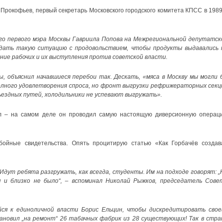
 Прокофьев, первый секретарь Московского городского комитета КПСС в 1989
го первого мэра Москвы Гавриила Попова на Межрегиональной депутатск
оздать такую ситуацию с продовольствием, чтобы продукты выдавались 
ие рабочих и их выступления против советской власти.
, объяснил начавшиеся перебои так. Дескать, «мяса в Москву мы могли 
олного удовлетворения спроса, но фронт выгрузки рефрижераторных секц
дъездных путей, холодильники не успевают выгружать».
л – на самом деле он проводил самую настоящую диверсионную операц
бойные свидетельства. Опять процитирую статью «Как Горбачёв создав
Идут ребята разгружать, как всегда, студенты. Им на подходе говорят: „
 и близко не было“, – вспоминал Николай Рыжков, председатель Сове
йся к единоличной власти Борис Ельцин, чтобы дискредитировать свое
тановил „на ремонт“ 26 табачных фабрик из 28 существующих! Так в стра