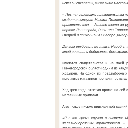
исчезли сигареты, вызвавшие массов
–
Постановлениями правительства на
свидетельствует Михаил Полторанин
правительства. – Золото текло за руб
портах Ленинграда, Риги или Таллин
Грецией и приходили в Одессу с „импо
Дельцы орудовали не таясь. Народ с
этой реакции и добивались демократы
Имеются свидетельства и на моей р
Нижегородской области одним из канд
Ходырев. На одной из предвыборных в
прилавков магазинов пропали промыш
Ходырев тогда ответил прямо: на сей 
магазинные прилавки...
А вот какое письмо прислал мой давний
«Я в то время служил в системе М
железнодорожным транспортом – н