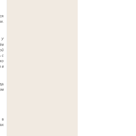
ся
и.
 У
ёв
ой
 с
ко
 в
да
ом
 в
ах