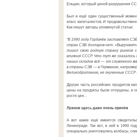
Ельцин, который ценой разрушения ССС
Был и ещё один существенный момент
класс капиталистов. И продовольствен
Как пишут авторы упомянутой статьи:
"В 1990 году Горбачёв заставляет СЭ
стран СЭВ долларов нет. «Выручают» 
лишил свою родную страну рынков с
влияния СССР. Что тут же сказалось 
наших складов всё — от сливочного ма
в страны СЭВ — в Германию, например,
Великобританию, не окученные СССР с
Другую часть российских продуктов ка
цены на продукты были отпущены, и он
росте цен...
Лужков здесь даже очень причём
А вот какие ещё имеются свидетельс
Ленинграде. Так вот, в ней в 1990 го
специально уничтожались колбасы, сли