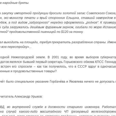
ые народные бунты.
 закупку импортной продукции бросили золотой запас Советского Союза,
, экс-министр печати и ярый сторонник Ельцина, ставший зампредом е
еж, а под видом „забугорного“ нередко оформлялось „родное“. К примеру,
а суда загружались дешёвым фуражным зерном, огибали по морю Испанию
ртной“ продовольственной пшеницей по $120 за тонну.
тал выходить на площади, требуя прекратить разграбление страны. Имен
 всю перестройку»...
одной Нижегородской земле. В 2001 году, во время выборов губернато
идатов являлся бывший первый секретарь Горьковского обкома КПСС Геннад
стреч его спросили – как так получилось, что в СССР вдруг в одночасье
ленные и продовольственные товары?
счёт было специальное указание Горбачёва и Яковлева ничего не допускать 
 читатель Александр Урыков:
ВД, во внутренней службе в должности старшего инженера. Работал
а случай какого-либо масштабного ЧП (резервный железнодорожн