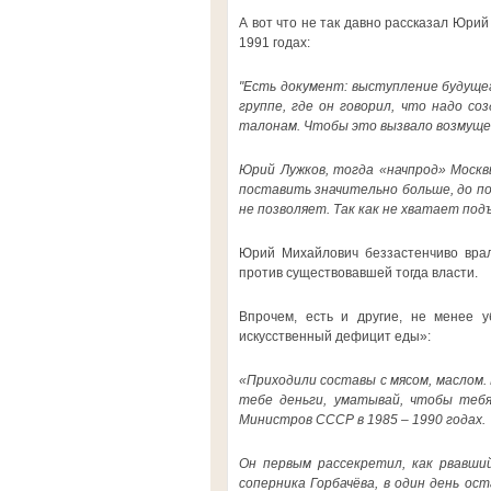
А вот что не так давно рассказал Юрий
1991 годах:
"Есть документ: выступление будуще
группе, где он говорил, что надо с
талонам. Чтобы это вызвало возмущен
Юрий Лужков, тогда «начпрод» Москвы
поставить значительно больше, до п
не позволяет. Так как не хватает по
Юрий Михайлович беззастенчиво вра
против существовавшей тогда власти.
Впрочем, есть и другие, не менее у
искусственный дефицит еды»:
«Приходили составы с мясом, маслом. 
тебе деньги, уматывай, чтобы тебя
Министров СССР в 1985 – 1990 годах.
Он первым рассекретил, как рвавши
соперника Горбачёва, в один день ос