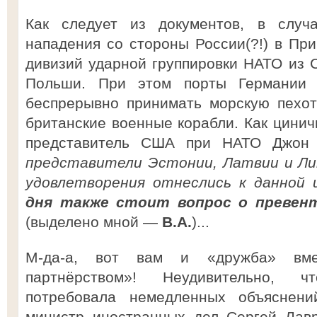
Как следует из документов, в случ
нападения со стороны России(?!) в При
дивизий ударной группировки НАТО из 
Польши. При этом порты Германии
беспрерывно принимать морскую пехот
британские военные корабли. Как цинич
представитель США при НАТО Джо
представители Эстонии, Латвии и Ли
удовлетворения отнеслись к данной
дня также стоит вопрос о превен
(выделено мной —
В.А.
)...
М-да-а, вот вам и «дружба» вмес
партнёрством»! Неудивительно, ч
потребовала немедленных объяснени
министр иностранных дел Сергей Лавр