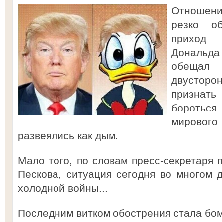
Отношен
резко о
приход
Дональда 
обеща
двусторо
признать
бороться
мировог
развеялись как дым.
Мало того, по словам пресс-секретаря 
Пескова, ситуация сегодня во многом 
холодной войны...
Последним витком обострения стала бо