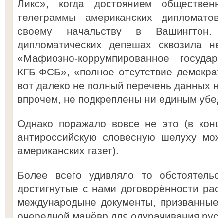
Ликс», когда достоянием обществен
телеграммы американских дипломато
своему начальству в Вашингтон
дипломатических депешах сквозила н
«Мафиозно-коррумпированное госуда
КГБ-ФСБ», «полное отсутствие демократ
вот далеко не полный перечень данных н
впрочем, не подкреплены ни единым убе
Однако поражало вовсе не это (в кон
антироссийскую словесную шелуху мо
американских газет).
Более всего удивляло то обстоятель
достигнутые с нами договорённости ра
международыне документы, призванные
очередной манёвр для одурачивания русс