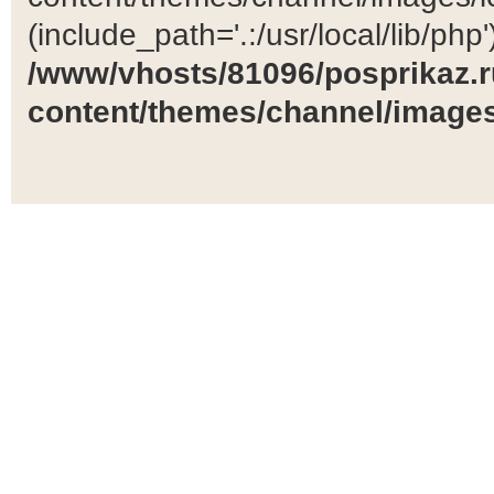
(include_path='.:/usr/local/lib/php')
/www/vhosts/81096/posprikaz.r
content/themes/channel/images