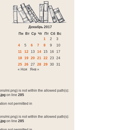
Декабрь 2017
Пн
Вт
Ср
Чт
Пт
Сб
Вс
1
2
3
4
5
6
7
8
9
10
11
12
13
14
15
16
17
18
19
20
21
22
23
24
25
26
27
28
29
30
31
« Ноя
Янв »
ns/mi.png) is not within the allowed path(s):
.jpg
on line
285
tion not permitted in
ns/mi.png) is not within the allowed path(s):
.jpg
on line
285
tion not permitted in