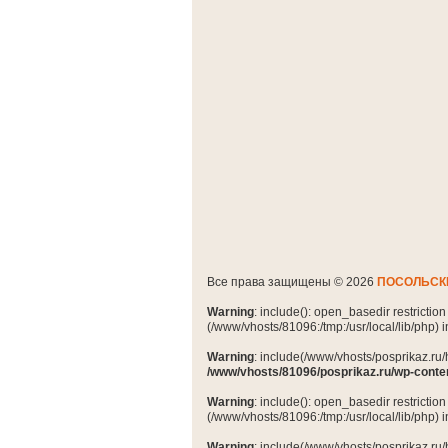
Все права защищены © 2026
ПОСОЛЬСК
Warning
: include(): open_basedir restrictio
(/www/vhosts/81096:/tmp:/usr/local/lib/php) 
Warning
: include(/www/vhosts/posprikaz.ru/
/www/vhosts/81096/posprikaz.ru/wp-conte
Warning
: include(): open_basedir restrictio
(/www/vhosts/81096:/tmp:/usr/local/lib/php) 
Warning
: include(/www/vhosts/posprikaz.ru/