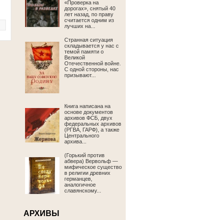
«Проверка на
дорогах», снятый 40
лет назад, по праву
считается одним из
лучших на...
Странная ситуация
складывается у нас с
темой памяти о
Великой
Отечественной войне.
С одной стороны, нас
призывают...
Книга написана на
основе документов
архивов ФСБ, двух
федеральных архивов
(РГВА, ГАРФ), а также
Центрального
архива...
(Горький против
абвера) Вервольф —
мифическое существо
в религии древних
германцев,
аналогичное
славянскому...
АРХИВЫ