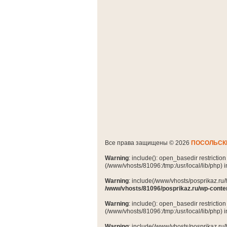
Все права защищены © 2026
ПОСОЛЬСК
Warning
: include(): open_basedir restrictio
(/www/vhosts/81096:/tmp:/usr/local/lib/php) 
Warning
: include(/www/vhosts/posprikaz.ru/
/www/vhosts/81096/posprikaz.ru/wp-conte
Warning
: include(): open_basedir restrictio
(/www/vhosts/81096:/tmp:/usr/local/lib/php) 
Warning
: include(/www/vhosts/posprikaz.ru/