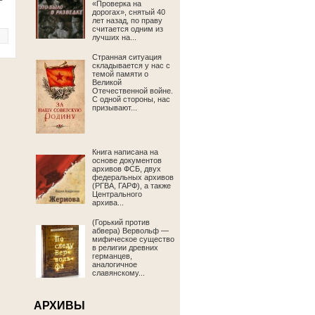
«Проверка на
дорогах», снятый 40
лет назад, по праву
считается одним из
лучших на...
Странная ситуация
складывается у нас с
темой памяти о
Великой
Отечественной войне.
С одной стороны, нас
призывают...
Книга написана на
основе документов
архивов ФСБ, двух
федеральных архивов
(РГВА, ГАРФ), а также
Центрального
архива...
(Горький против
абвера) Вервольф —
мифическое существо
в религии древних
германцев,
аналогичное
славянскому...
АРХИВЫ