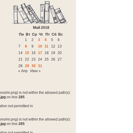
Май 2018
Пн
Вт
Ср
Чт
Пт
Сб
Вс
1
2
3
4
5
6
7
8
9
10
11
12
13
14
15
16
17
18
19
20
21
22
23
24
25
26
27
28
29
30
31
« Апр
Июн »
ns/mi.png) is not within the allowed path(s):
.jpg
on line
285
tion not permitted in
ns/mi.png) is not within the allowed path(s):
.jpg
on line
285
tion not permitted in