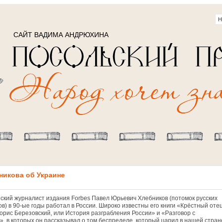
САЙТ ВАДИМА АНДРЮХИНА
никова об Украине
ский журналист издания Forbes Павел Юрьевич Хлебников (потомок русских
в) в 90-ые годы работал в России. Широко известны его книги «Крёстный оте
орис Березовский, или История разграбления России» и «Разговор с
», в которых он рассказывал о том беспределе, который царил в нашей стран