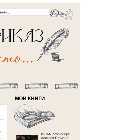
МОИ КНИГИ
ц
Фильм режиссёра
Алексея Германа
е