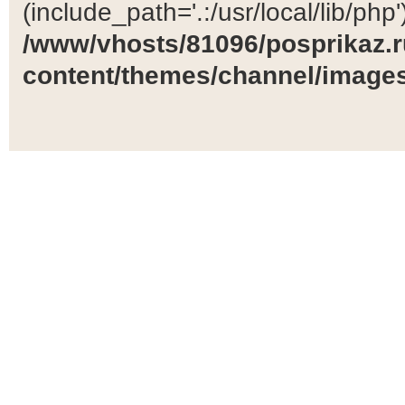
(include_path='.:/usr/local/lib/php')
/www/vhosts/81096/posprikaz.r
content/themes/channel/images