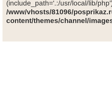
(include_path='.:/usr/local/lib/php')
/www/vhosts/81096/posprikaz.r
content/themes/channel/images