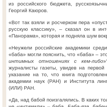
из российского бюджета, русскоязыч
Георгий Каюров.
«Вот так взяли и росчерком пера «опус
русскую классику», – сказал он в ин
«Панорама», которая и подняла шум вокр
«Неужели российские академики среди
«баба» могли пояснить, что «баба» – эт
интимных отношениях с кем-либо
»
журналисты газеты, увидев на первой
указание на то, что книга подготовле
академии наук (РАН) и Института лин
(ИЛИ) РАН.
«Да, над бабой поизгалялись. В каких т
не «интимили» – баба,
Баба-яга
, бабен