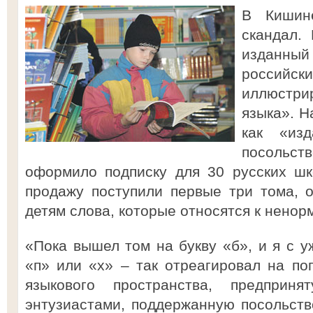
В Кишине
скандал.
изданный
российск
иллюстри
языка». Н
как «из
посоль
оформило подписку для 30 русских шк
продажу поступили первые три тома, о
детям слова, которые относятся к ненор
«Пока вышел том на букву «б», и я с у
«п» или «х» – так отреагировал на по
языкового пространства, предприн
энтузиастами, поддержанную посольст