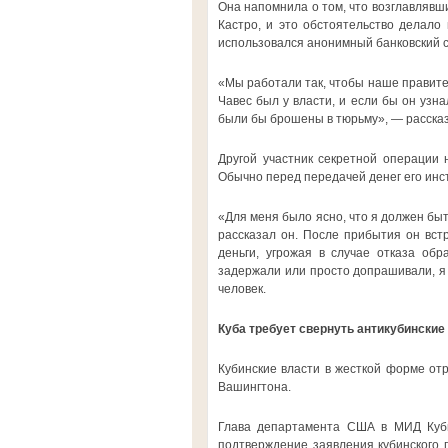
Она напомнила о том, что возглавлявш
Кастро, и это обстоятельство делало
использовался анонимный банковский с
«Мы работали так, чтобы наше правитель
Чавес был у власти, и если бы он узна
были бы брошены в тюрьму», — расска
Другой участник секретной операции н
Обычно перед передачей денег его инст
«Для меня было ясно, что я должен быт
рассказал он. После прибытия он вст
деньги, угрожая в случае отказа обр
задержали или просто допрашивали, я 
человек.
Куба требует свернуть антикубински
Кубинские власти в жесткой форме от
Вашингтона.
Глава департамента США в МИД Кубы
подтверждение заявления кубинского 