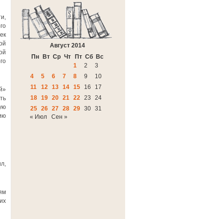
и,
го
ек
ой
Август 2014
ой
Пн
Вт
Ср
Чт
Пт
Сб
Вс
го
1
2
3
4
5
6
7
8
9
10
11
12
13
14
15
16
17
й»
18
19
20
21
22
23
24
ть
ую
25
26
27
28
29
30
31
ию
« Июл
Сен »
л,
ям
их