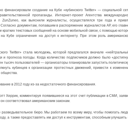
о финансировали создание на Кубе «кубинского Twitter» — социальной сет
авительственной пропаганды. Интернет-проект Агентства международно
 ZunZuneo, как выяснили журналисты, осуществлялся три года и привл
. Согласно документам, попавшим в распоряжение журналистов AP, его главн
 кратких текстовых сообщений на основе мобильной связи, с помощью котор
а Кубе ограничения на доступ к интернету. При этом роль американско
кого Twitter» стала молодежь, которой предлагался вначале «нейтральны
ки и прогноза погоды. Когда количество подписчиков должно было «достигну
тен тысяч пользователей — организаторы планировали запустить политическ
кнуть кубинцев к организации протестных движений, привести к изменен
 общества.
ование в 2012 году из-за недостаточного финансирования.
т Херрик, комментируя появившиеся на этот счет публикации в СМИ, заяви
и он соответствовал американским законам.
е разведывательное бюро. Мы работаем по всему миру, чтобы помогать люд
оду, а также предоставлять им доступ к инструментам, способным улучшить 