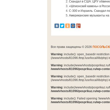
Скандал в США: ЦРУ обвинил
«Шпионский камень» в Росс
С-300 и Израиль. Скандал п
Американские музыканты на
Все права защищены © 2026
ПОСОЛЬСК
Warning
: include(): open_basedir restrictio
(/www/vhosts/81096:/tmp:/usr/local/lib/php) 
Warning
: include(/www/vhosts/posprikaz.ru/
/www/vhosts/81096/posprikaz.ru/wp-conte
Warning
: include(): open_basedir restrictio
(/www/vhosts/81096:/tmp:/usr/local/lib/php) 
Warning
: include(/www/vhosts/posprikaz.ru/
/www/vhosts/81096/posprikaz.ru/wp-conte
Warning
: include(): Failed opening '/www/vh
/www/vhosts/81096/posprikaz.ru/wp-conte