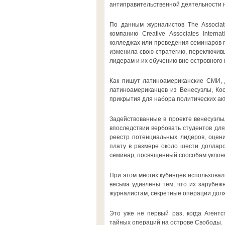
антиправительственной деятельности н
По данным журналистов The Associat
компанию Creative Associates Intern
колледжах или проведения семинаров по
изменила свою стратегию, переключивш
лидерам и их обучению вне островного 
Как пишут латиноамериканские СМИ, 
латиноамериканцев из Венесуэлы, Кос
прикрытия для набора политических ак
Задействованные в проекте венесуэльц
впоследствии вербовать студентов дл
реестр потенциальных лидеров, оцени
плату в размере около шести долларо
семинар, посвященный способам уклоне
При этом многих кубинцев использовал
весьма удивлены тем, что их зарубеж
журналистам, секретные операции дол
Это уже не первый раз, когда Агент
тайных операций на острове Свободы.