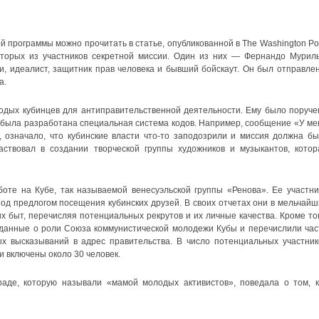
ой программы можно прочитать в статье, опубликованной в The Washington Pos
оторых из участников секретной миссии. Один из них — Фернандо Муриль
, идеалист, защитник прав человека и бывший бойскаут. Он был отправлен
а.
дых кубинцев для антиправительственной деятельности. Ему было поруче
о была разработана специальная система кодов. Например, сообщение «У ме
, означало, что кубинские власти что-то заподозрили и миссия должна бы
аствовал в создании творческой группы художников и музыкантов, котор
боте на Кубе, так называемой венесуэльской группы «Ренова». Ее участни
под предлогом посещения кубинских друзей. В своих отчетах они в мельчайш
х быт, перечисляя потенциальных рекрутов и их личные качества. Кроме тог
данные о роли Союза коммунистической молодежи Кубы и перечислили час
х высказываний в адрес правительства. В число потенциальных участник
 включены около 30 человек.
аде, которую называли «мамой молодых активистов», поведала о том, к