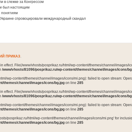
и в слежке за Конгрессом
ии был настоящим
о понятиям
 Украине спровоцировали международный скандал
ИЙ ПРИКАЗ
.
n in effect. File(/www/vhosts/posprikaz.ru/html/wp-content/themes/channel/images/ico
in
/www/vhosts/81096/posprikaz.ru/wp-content/themes/channel/images/icons/bg
html/wp-content/themes/channel/images/icons/mi.png): failed to open stream: Opera
nt/themes/channel/images/icons/bg.jpg
on line
285
n in effect. File(/www/vhosts/posprikaz.ru/html/wp-content/themes/channel/images/ico
in
/www/vhosts/81096/posprikaz.ru/wp-content/themes/channel/images/icons/bg
html/wp-content/themes/channel/images/icons/mi.png): failed to open stream: Opera
nt/themes/channel/images/icons/bg.jpg
on line
285
osts/posprikaz.ru/html/wp-content/themes/channel/images/icons/mi.png' for inclusion 
nt/themes/channel/images/icons/bg.jpg
on line
285