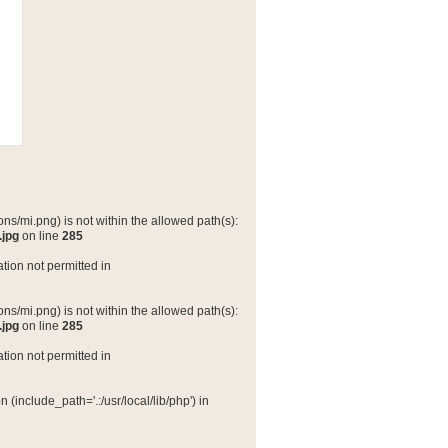
ns/mi.png) is not within the allowed path(s):
.jpg
on line
285
tion not permitted in
ns/mi.png) is not within the allowed path(s):
.jpg
on line
285
tion not permitted in
(include_path='.:/usr/local/lib/php') in