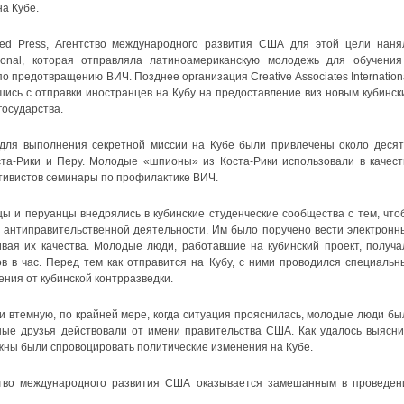
а Кубе.
ed Press, Агентство международного развития США для этой цели наня
ational, которая отправляла латиноамериканскую молодежь для обучения
 предотвращению ВИЧ. Позднее организация Creative Associates Internationa
ись с отправки иностранцев на Кубу на предоставление виз новым кубинск
государства.
для выполнения секретной миссии на Кубе были привлечены около десят
та-Рики и Перу. Молодые «шпионы» из Коста-Рики использовали в качест
тивистов семинары по профилактике ВИЧ.
ы и перуанцы внедрялись в кубинские студенческие сообщества с тем, что
я антиправительственной деятельности. Им было поручено вести электронн
вая их качества. Молодые люди, работавшие на кубинский проект, получа
в в час. Перед тем как отправится на Кубу, с ними проводился специальн
ния от кубинской контрразведки.
и втемную, по крайней мере, когда ситуация прояснилась, молодые люди бы
ные друзья действовали от имени правительства США. Как удалось выясни
жны были спровоцировать политические изменения на Кубе.
ство международного развития США оказывается замешанным в проведен