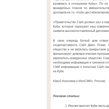
развивать в отношении Кубы». По ее 
враждебных планов по вмешательств
долларов на то, чтобы дестабилизирова
«Правительство США должно раз и навс
Кубы, которые нарушают наш суверени
заявила высокопоставленный дипломат
В свою очередь Белый дом отверг 
госдепартамента США Джен Псаки, п
общества и не являлась прикрытием дл
финансирует демократические программ
укрепилось гражданское общество. Сем
необходима информация и тренинги от
СМИ информацию о попытках США прив
на Кубе.
Юрий Николаев («ИноСМИ», Россия)
Похожие статьи:
Россия простит Кубе часть 