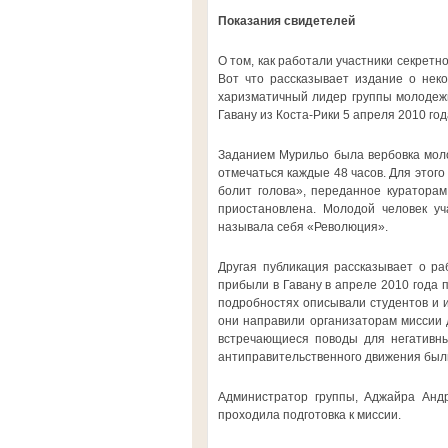
Показания свидетелей
О том, как работали участники секретн
Вот что рассказывает издание о нек
харизматичный лидер группы молодежи
Гавану из Коста-Рики 5 апреля 2010 год
Заданием Мурильо была вербовка моло
отмечаться каждые 48 часов. Для этог
болит голова», переданное кураторам
приостановлена. Молодой человек уч
называла себя «Революция».
Другая публикация рассказывает о ра
прибыли в Гавану в апреле 2010 года 
подробностях описывали студентов и и
они направили организаторам миссии 
встречающиеся поводы для негативны
антиправительственного движения были
Администратор группы, Аджайра Андр
проходила подготовка к миссии.