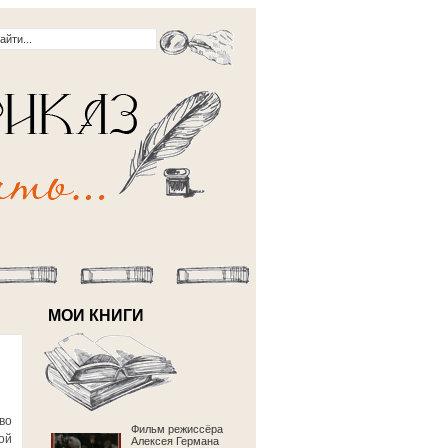
МОИ КНИГИ
во
Фильм режиссёра
ой
Алексея Германа