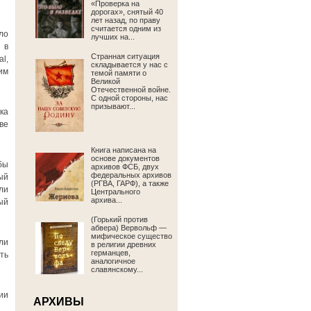
«Проверка на
дорогах», снятый 40
лет назад, по праву
считается одним из
ло
лучших на...
 в
Странная ситуация
l,
складывается у нас с
им
темой памяти о
Великой
Отечественной войне.
С одной стороны, нас
призывают...
ка
ве
Книга написана на
основе документов
бы
архивов ФСБ, двух
федеральных архивов
ый
(РГВА, ГАРФ), а также
ли
Центрального
архива...
ый
(Горький против
абвера) Вервольф —
мифическое существо
ли
в религии древних
германцев,
ть
аналогичное
славянскому...
ии
АРХИВЫ