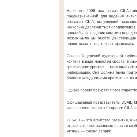
Начиная с 2009 года, власти США тайн
предназначенной для ведения антипр
развития США, получивший название
несколько десятков тысяч подписчиков
целью было создание системы передачи
можно было бы обойти действующие н
правительства тщательно скрывалась.
Основной целевой аудиторией «кубинс
контент в виде новостей спорта, музы
критического уровня» — нескольких со
информацию. Она должна была подтол
баланса между силами правительства и
Однако проект прекратил свое существ
Официальный представитель, USAID Мэт
что о проекте знали в Конгрессе США, 
«USAID — это агентство развития, а н
отстаивать свои законные права и своб
жизнь», — сказал Херрик.