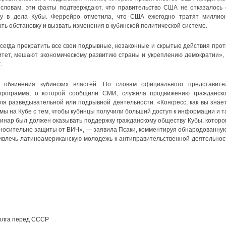
словам, эти факты подтверждают, что правительство США не отказалось 
у в дела Кубы. Феррейро отметила, что США ежегодно тратят миллио
ть обстановку и вызвать изменения в кубинской политической системе.
егда прекратить все свои подрывные, незаконные и скрытые действия прот
тет, мешают экономическому развитию страны и укреплению демократии»,
.
обвинения кубинских властей. По словам официального представите
рограмма, о которой сообщили СМИ, служила продвижению гражданско
я разведывательной или подрывной деятельности. «Конгресс, как вы знает
ы на Кубе с тем, чтобы кубинцы получили больший доступ к информации и т
инар был должен оказывать поддержку гражданскому обществу Кубы, которо
носительно защиты от ВИЧ», — заявила Псаки, комментируя обнародованную
лечь латиноамериканскую молодежь к антиправительственной деятельнос
долга перед СССР