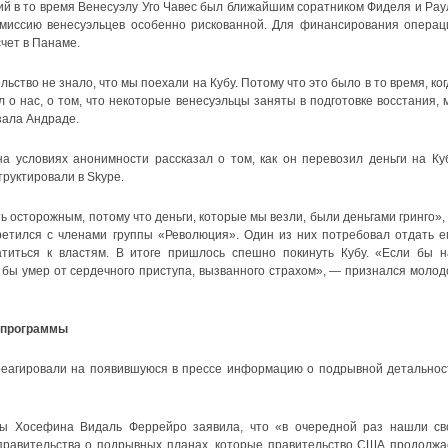
ий в то время Венесуэлу Уго Чавес был ближайшим соратником Фиделя и Рау
 миссию венесуэльцев особенно рискованной. Для финансирования операц
чет в Панаме.
ство не знало, что мы поехали на Кубу. Потому что это было в то время, ког
л о нас, о том, что некоторые венесуэльцы заняты в подготовке восстания, 
зала Андраде.
а условиях анонимности рассказал о том, как он перевозил деньги на Куб
руктировали в Skype.
ь осторожным, потому что деньги, которые мы везли, были деньгами гринго»,
ретился с членами группы «Революция». Один из них потребовал отдать е
атиться к властям. В итоге пришлось спешно покинуть Кубу. «Если бы н
бы умер от сердечного приступа, вызванного страхом», — признался молод
е программы
реагировали на появившуюся в прессе информацию о подрывной детальнос
 Хосефина Видаль Феррейро заявила, что «в очередной раз нашли св
правительства о подрывных планах, которые правительство США продолжа