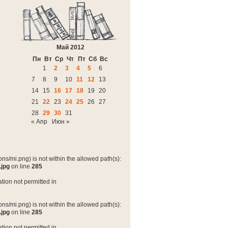
Май 2012
Пн
Вт
Ср
Чт
Пт
Сб
Вс
1
2
3
4
5
6
7
8
9
10
11
12
13
14
15
16
17
18
19
20
21
22
23
24
25
26
27
28
29
30
31
« Апр
Июн »
ns/mi.png) is not within the allowed path(s):
.jpg
on line
285
tion not permitted in
ns/mi.png) is not within the allowed path(s):
.jpg
on line
285
tion not permitted in