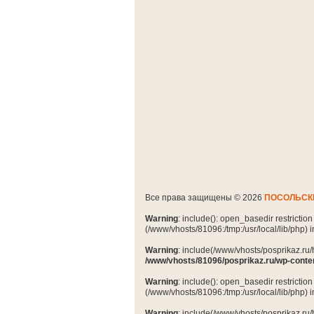
Все права защищены © 2026
ПОСОЛЬСК
Warning
: include(): open_basedir restrictio
(/www/vhosts/81096:/tmp:/usr/local/lib/php) 
Warning
: include(/www/vhosts/posprikaz.ru/
/www/vhosts/81096/posprikaz.ru/wp-conte
Warning
: include(): open_basedir restrictio
(/www/vhosts/81096:/tmp:/usr/local/lib/php) 
Warning
: include(/www/vhosts/posprikaz.ru/