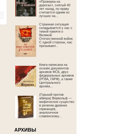
«Проверка на
дорогах», снятый 40
лет назад, по праву
считается одним из
лучших на...
Странная ситуация
складывается у нас с
темой памяти о
Великой
Отечественной войне.
С одной стороны, нас
призывают...
Книга написана на
основе документов
архивов ФСБ, двух
федеральных архивов
(РГВА, ГАРФ), а также
Центрального
архива...
(Горький против
абвера) Вервольф —
мифическое существо
в религии древних
германцев,
аналогичное
славянскому...
АРХИВЫ