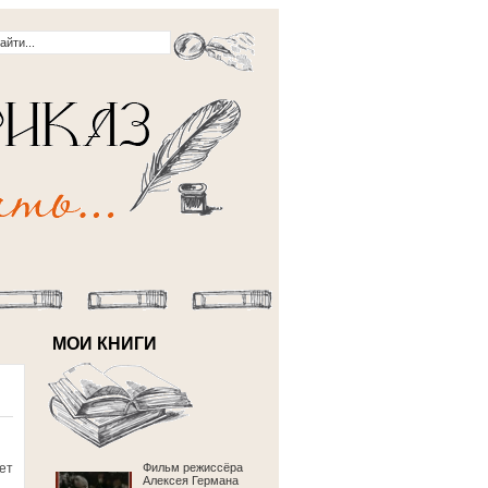
МОИ КНИГИ
ет
Фильм режиссёра
Алексея Германа