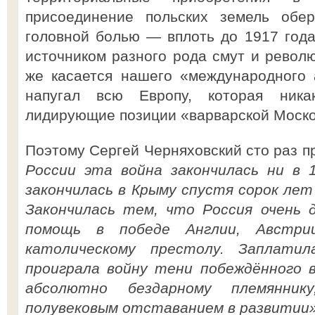
присоединение польских земель обе
головной болью — вплоть до 1917 год
источником разного рода смут и револ
же касается нашего «международного 
напугал всю Европу, которая ника
лидирующие позиции «варварской Моско
Поэтому Сергей Черняховский сто раз пр
России эта война закончилась ни в 1
закончилась в Крыму спустя сорок лет
Закончилась тем, что Россия очень 
помощь в победе Англии, Австрии
католическому престолу. Заплати
проиграла войну тени побеждённого в
абсолютно бездарному племянни
полувековым отставанием в развитии».