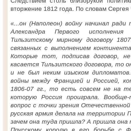
Следствием столь близорукой политик
вторжение 1812 года. По словам Сергея 
«...он (Наполеон) войну начинал рад
Александра Первого исполнения
Тильзитскому мирному договору 1807
связанных с выполнением континента
Которые тот, подписав договор, не
касается Тильзитского договора, то он
и не был неким изыском дипломатов
войны между Францией и Россией, ко
1806-07 гг., то есть совсем не на т
которую Россия проиграла. Вообще
вопрос с точки зрения Отечественной
русская армия делала на территории П
зачем она туда пришла? А пришла она
Прусскому королю в его борьбе с Ф