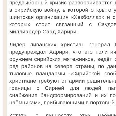
предвыборный кризис разворачивается 
в сирийскую войну, в которой открыто 
шиитская организация «Хезболлах» и с
которых стоит связанный с Саудов
миллиардер Саад Харири.
Лидер ливанских христиан генерал
предупреждал Харири, что его полити
оружием сирийских мятежников, ведёт о
ряд районов на севере страны, по да
тыловые плацдармы «Сирийской своб
христиане требуют от армии решительн
границы с Сирией для людей, пыт
снабжение бандформирований и их по
наёмниками, прибывающими в портовый г
Кстати, о личностях этих наёмн