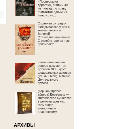
«Проверка на
дорогах», снятый 40
лет назад, по праву
считается одним из
лучших на...
Странная ситуация
складывается у нас с
темой памяти о
Великой
Отечественной войне.
С одной стороны, нас
призывают...
Книга написана на
основе документов
архивов ФСБ, двух
федеральных архивов
(РГВА, ГАРФ), а также
Центрального
архива...
(Горький против
абвера) Вервольф —
мифическое существо
в религии древних
германцев,
аналогичное
славянскому...
АРХИВЫ