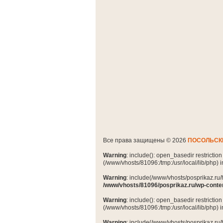
Все права защищены © 2026
ПОСОЛЬСК
Warning
: include(): open_basedir restrictio
(/www/vhosts/81096:/tmp:/usr/local/lib/php) 
Warning
: include(/www/vhosts/posprikaz.ru/
/www/vhosts/81096/posprikaz.ru/wp-conte
Warning
: include(): open_basedir restrictio
(/www/vhosts/81096:/tmp:/usr/local/lib/php) 
Warning
: include(/www/vhosts/posprikaz.ru/