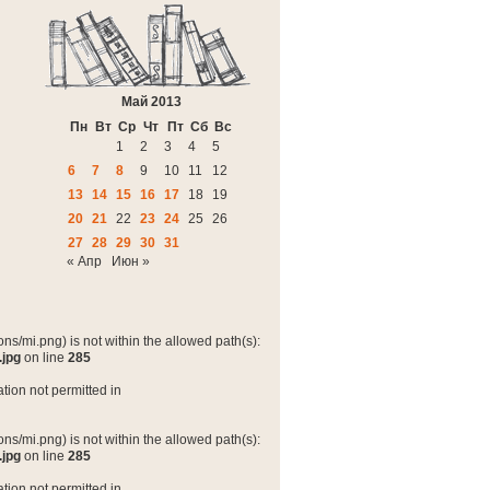
Май 2013
Пн
Вт
Ср
Чт
Пт
Сб
Вс
1
2
3
4
5
6
7
8
9
10
11
12
13
14
15
16
17
18
19
20
21
22
23
24
25
26
27
28
29
30
31
« Апр
Июн »
ns/mi.png) is not within the allowed path(s):
.jpg
on line
285
tion not permitted in
ns/mi.png) is not within the allowed path(s):
.jpg
on line
285
tion not permitted in