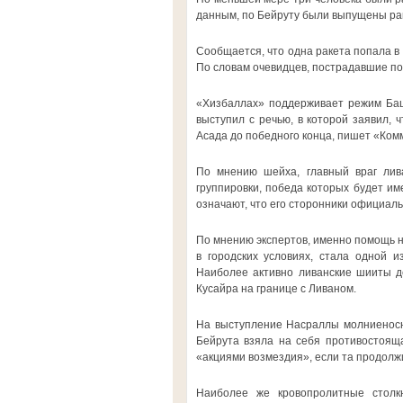
данным, по Бейруту были выпущены рак
Сообщается, что одна ракета попала в 
По словам очевидцев, пострадавшие по
«Хизбаллах» поддерживает режим Баш
выступил с речью, в которой заявил, 
Асада до победного конца, пишет «Ком
По мнению шейха, главный враг лив
группировки, победа которых будет им
означают, что его сторонники официаль
По мнению экспертов, именно помощь н
в городских условиях, стала одной 
Наиболее активно ливанские шииты де
Кусайра на границе с Ливаном.
На выступление Насраллы молниеносно
Бейрута взяла на себя противостоящ
«акциями возмездия», если та продолж
Наиболее же кровопролитные столк