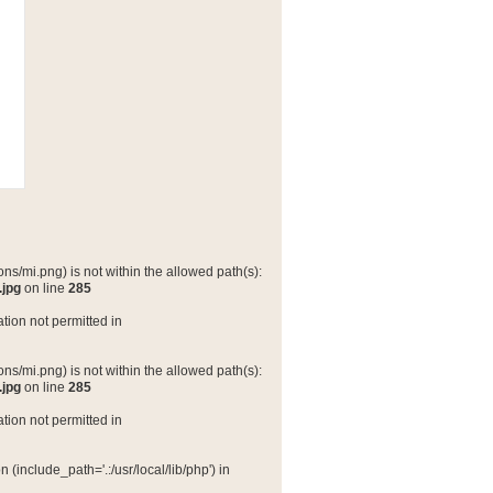
ns/mi.png) is not within the allowed path(s):
.jpg
on line
285
tion not permitted in
ns/mi.png) is not within the allowed path(s):
.jpg
on line
285
tion not permitted in
(include_path='.:/usr/local/lib/php') in