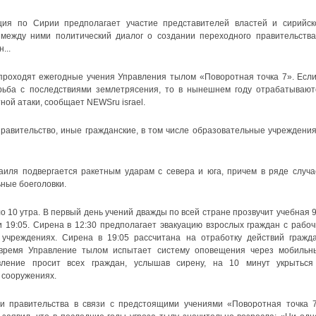
я по Сирии предполагает участие представителей властей и сирийск
 между ними политический диалог о создании переходного правительства
...
 проходят ежегодные учения Управления тылом «Поворотная точка 7». Если
ьба с последствиями землетрясения, то в нынешнем году отрабатывают
ной атаки, сообщает NEWSru israel.
равительство, иные гражданские, в том числе образовательные учреждения
иля подвергается ракетным ударам с севера и юга, причем в ряде случа
ные боеголовки.
 10 утра. В первый день учений дважды по всей стране прозвучит учебная 9
и 19:05. Сирена в 12:30 предполагает эвакуацию взрослых граждан с рабоч
учреждениях. Сирена в 19:05 рассчитана на отработку действий гражда
время Управление тылом испытает систему оповещения через мобильн
ление просит всех граждан, услышав сирену, на 10 минут укрыться
сооружениях.
ии правительства в связи с предстоящими учениями «Поворотная точка 7