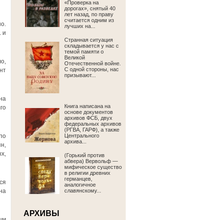
«Проверка на
дорогах», снятый 40
лет назад, по праву
считается одним из
о.
лучших на...
 и
Странная ситуация
складывается у нас с
темой памяти о
Великой
о,
Отечественной войне.
С одной стороны, нас
нт
призывают...
на
Книга написана на
го
основе документов
архивов ФСБ, двух
федеральных архивов
(РГВА, ГАРФ), а также
по
Центрального
архива...
н,
х,
(Горький против
абвера) Вервольф —
мифическое существо
в религии древних
германцев,
ся
аналогичное
на
славянскому...
АРХИВЫ
ым