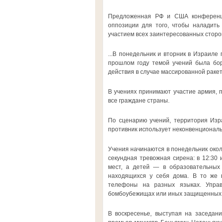
Предложенная РФ и США конференци
оппозиции для того, чтобы наладить
участием всех заинтересованных сторон
...В понедельник и вторник в Израиле
прошлом году темой учений была бор
действия в случае массированной ракет
В учениях принимают участие армия, п
все граждане страны.
По сценарию учений, территория Изра
противник использует неконвенциональ
Учения начинаются в понедельник около
секундная тревожная сирена: в 12:30 
мест, а детей — в образовательных 
находящихся у себя дома. В то же 
телефоны на разных языках. Управ
бомбоубежищах или иных защищенных 
В воскресенье, выступая на заседан