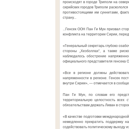
происходят в городе Триполи на север
сирийских городов Триполи раскололся
противостоящими им суннитами, факт
страну...
...Генсек ООН Пан Ги Мун призвал сто
конфликта на территории Сирии, пере
«Генеральный секретарь глубоко озабо
стороны „Хезболлах“, а также риск
наблюдалось обострение напряженно
официального представителя генсека 
«Все в регионе должны действовать
напряженности в регионе. Генсек пос
внутри Сирии», — отмечается в сообще
Пан Ги Мун, по словам его предст
территориальную целостность всех с
обязательствам держать Ливан в сторон
«В качестве подготовки международной
немедленно прекратить поддержку на
содействовать политическому выходу и