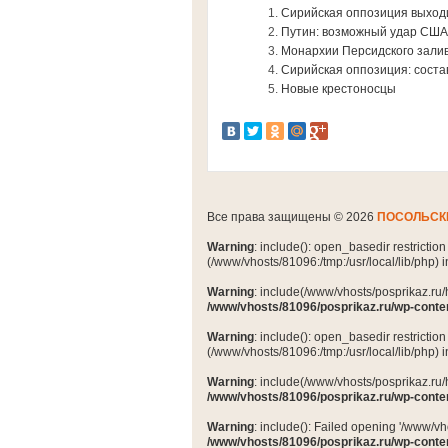
Сирийская оппозиция выход
Путин: возможный удар США
Монархии Персидского залив
Сирийская оппозиция: соста
Новые крестоносцы
Все права защищены © 2026
ПОСОЛЬСК
Warning
: include(): open_basedir restrictio
(/www/vhosts/81096:/tmp:/usr/local/lib/php) 
Warning
: include(/www/vhosts/posprikaz.ru/
/www/vhosts/81096/posprikaz.ru/wp-conte
Warning
: include(): open_basedir restrictio
(/www/vhosts/81096:/tmp:/usr/local/lib/php) 
Warning
: include(/www/vhosts/posprikaz.ru/
/www/vhosts/81096/posprikaz.ru/wp-conte
Warning
: include(): Failed opening '/www/vh
/www/vhosts/81096/posprikaz.ru/wp-conte