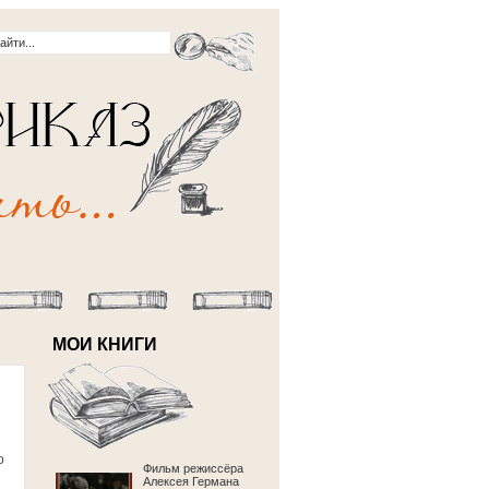
МОИ КНИГИ
о
Фильм режиссёра
Алексея Германа