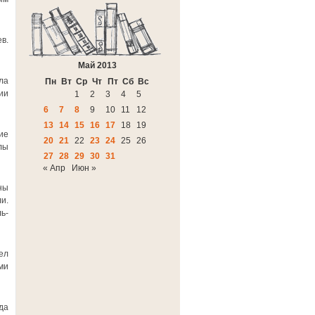
в.
Май 2013
ла
Пн
Вт
Ср
Чт
Пт
Сб
Вс
ии
1
2
3
4
5
6
7
8
9
10
11
12
13
14
15
16
17
18
19
ие
20
21
22
23
24
25
26
лы
27
28
29
30
31
« Апр
Июн »
ны
и.
ь-
ел
ми
да