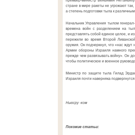
премьер-министр Беньямин Нетаньяху 
стране в мире ракеты не угрожают так,
а степень подготовки тыла к различны
Начальник Управления тылом генерал-
времена войн с разделением на тыл
представлять собой единое целое, и из
пережили во время Второй Ливанской
оружия. Он подчеркнул, что «нас ждут 
Армии обороны Израиля намного прево
прежде чем развязывать войну». Он до
чтобы политическое и военное руковод
Министр по защите тыла Гилад Эрдан,
Израиля почти наверняка подвергнутс
Ньюсру -ком
Похожие статьи: