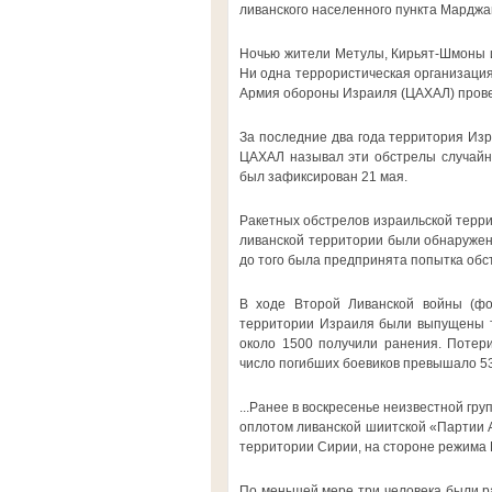
ливанского населенного пункта Марджа
Ночью жители Метулы, Кирьят-Шмоны и
Ни одна террористическая организация 
Армия обороны Израиля (ЦАХАЛ) пров
За последние два года территория Изр
ЦАХАЛ называл эти обстрелы случайны
был зафиксирован 21 мая.
Ракетных обстрелов израильской террит
ливанской территории были обнаружен
до того была предпринята попытка обст
В ходе Второй Ливанской войны (фо
территории Израиля были выпущены ты
около 1500 получили ранения. Потери
число погибших боевиков превышало 530
...Ранее в воскресенье неизвестной гр
оплотом ливанской шиитской «Партии А
территории Сирии, на стороне режима
По меньшей мере три человека были ра