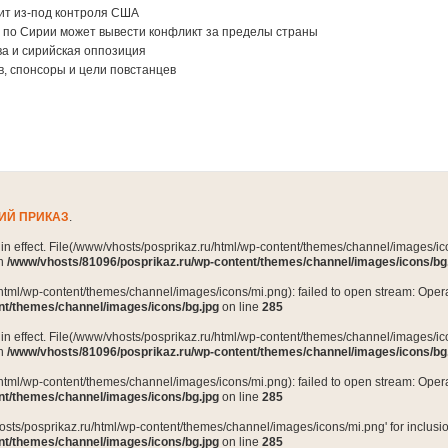
ит из-под контроля США
 по Сирии может вывести конфликт за пределы страны
а и сирийская оппозиция
в, спонсоры и цели повстанцев
ИЙ ПРИКАЗ
.
n in effect. File(/www/vhosts/posprikaz.ru/html/wp-content/themes/channel/images/ico
in
/www/vhosts/81096/posprikaz.ru/wp-content/themes/channel/images/icons/bg
html/wp-content/themes/channel/images/icons/mi.png): failed to open stream: Opera
nt/themes/channel/images/icons/bg.jpg
on line
285
n in effect. File(/www/vhosts/posprikaz.ru/html/wp-content/themes/channel/images/ico
in
/www/vhosts/81096/posprikaz.ru/wp-content/themes/channel/images/icons/bg
html/wp-content/themes/channel/images/icons/mi.png): failed to open stream: Opera
nt/themes/channel/images/icons/bg.jpg
on line
285
osts/posprikaz.ru/html/wp-content/themes/channel/images/icons/mi.png' for inclusion 
nt/themes/channel/images/icons/bg.jpg
on line
285