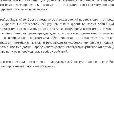
заявил, что в последние годы угроза тылу значительно возросла: «Ни одн
 как нам». Глава правительства отметил, что Израиль готов к любому сценари
м угрозам постоянно повышается.
майор Эяль Айзенберг за неделю до начала учений подчеркивал, что прош
 и фронт. По его словам, в будущем тыл и фронт во время войны буд
раильским гражданам придется столкнуться с явлением, похожим на то, что о
 войны. Генерал также предупредил о возможном применении химическо
нелегкие времена». При этом Эяль Айзенберг сказал, что разрушительная си
сходит потенциал врагов, и рекомендовал «соседям как следует подумат
бавил, что тыл должен продемонстрировать стойкость в критической ситуаци
ство получили необходимую свободу действий.
 в свою очередь, сказал, что в следующих войнах густонаселенные райо
я массированным ракетным обстрелам.