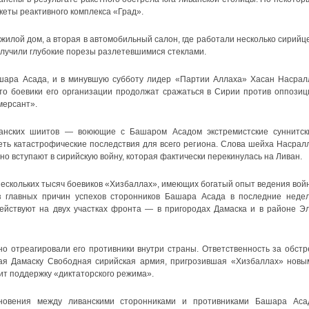
еты реактивного комплекса «Град».
жилой дом, а вторая в автомобильный салон, где работали несколько сирийце
лучили глубокие порезы разлетевшимися стеклами.
ара Асада, и в минувшую субботу лидер «Партии Аллаха» Хасан Насрал
что боевики его организации продолжат сражаться в Сирии против оппозиц
мерсант».
анских шиитов — воюющие с Башаром Асадом экстремистские суннитск
еть катастрофические последствия для всего региона. Слова шейха Насрал
но вступают в сирийскую войну, которая фактически перекинулась на Ливан.
ескольких тысяч боевиков «Хизбаллах», имеющих богатый опыт ведения вой
из главных причин успехов сторонников Башара Асада в последние недел
йствуют на двух участках фронта — в пригородах Дамаска и в районе Эл
 отреагировали его противники внутри страны. Ответственность за обстр
ая Дамаску Свободная сирийская армия, пригрозившая «Хизбаллах» новы
ит поддержку «диктаторского режима».
новения между ливанскими сторонниками и противниками Башара Аса