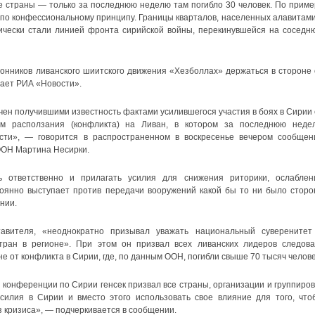
е страны — только за последнюю неделю там погибло 30 человек. По приме
 по конфессиональному принципу. Границы кварталов, населенных алавитами
ически стали линией фронта сирийской войны, перекинувшейся на соседн
ронников ливанского шиитского движения «Хезболлах» держаться в стороне 
дает РИА «Новости».
чен получившими известность фактами усилившегося участия в боях в Сирии 
ом расползания (конфликта) на Ливан, в котором за последнюю неде
сти», — говорится в распространенном в воскресенье вечером сообщен
ООН Мартина Несирки.
 ответственно и прилагать усилия для снижения риторики, ослаблен
тоянно выступает против передачи вооружений какой бы то ни было сторо
нии.
авителя, «неоднократно призывал уважать национальный суверенитет
тран в регионе». При этом он призвал всех ливанских лидеров следова
е от конфликта в Сирии, где, по данным ООН, погибли свыше 70 тысяч челове
 конференции по Сирии генсек призвал все страны, организации и группиров
силия в Сирии и вместо этого использовать свое влияние для того, что
з кризиса», — подчеркивается в сообщении.