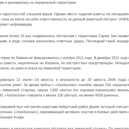
юн и разорвалась на израильской территории.
 окрестностей слышали взрыв. Однако место падения ракеты не обнаружен
пока не взяла на себя ответственность за данный ракетный обстрел. UNIFIL
еряют информацию.
аиля более 20 раз подвергалась обстрелам с территории Сирии. Как правил
ми, в ряде случаев наносились ответные удары. Последний такой инциде
ории из Ливана не фиксировалось с ноября 2011 года. В декабре 2011 года 
ы ракеты, нацеленные на Израиль, но обстрел был предотвращен. Незадол
рела, но ракета упала на ливанской территории.
рмально 12 июля—14 августа, в реальности до 20 августа 2006 года) 
сячи ракет. За время войны с «Хизбаллах» погибли свыше 160 израильтя
 ливанской стороны: свыше 1300 убитых (по оценкам израильских военны
, «Хизбаллах» говорила о менее 100 убитых), не менее 4000 раненых...
уппировкой был обстрелян ракетами бейрутский район Дахия, который считает
ллаха» («Хизбаллах»), принимающей активное участие в боевых действиях 
 Башара Асада.
нены в результате ракетного обстрела юга ливанской столицы. По некотор