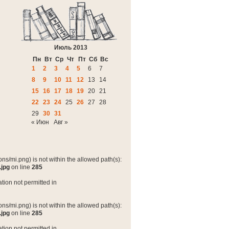
Июль 2013
Пн
Вт
Ср
Чт
Пт
Сб
Вс
1
2
3
4
5
6
7
8
9
10
11
12
13
14
15
16
17
18
19
20
21
22
23
24
25
26
27
28
29
30
31
« Июн
Авг »
ns/mi.png) is not within the allowed path(s):
.jpg
on line
285
tion not permitted in
ns/mi.png) is not within the allowed path(s):
.jpg
on line
285
tion not permitted in