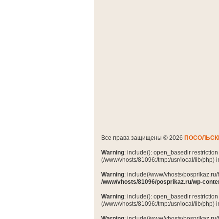
Все права защищены © 2026
ПОСОЛЬСК
Warning
: include(): open_basedir restrictio
(/www/vhosts/81096:/tmp:/usr/local/lib/php) 
Warning
: include(/www/vhosts/posprikaz.ru/
/www/vhosts/81096/posprikaz.ru/wp-conte
Warning
: include(): open_basedir restrictio
(/www/vhosts/81096:/tmp:/usr/local/lib/php) 
Warning
: include(/www/vhosts/posprikaz.ru/