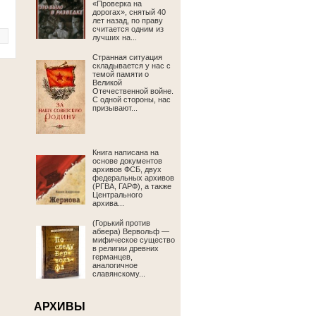
«Проверка на
дорогах», снятый 40
лет назад, по праву
считается одним из
лучших на...
Странная ситуация
складывается у нас с
темой памяти о
Великой
Отечественной войне.
С одной стороны, нас
призывают...
Книга написана на
основе документов
архивов ФСБ, двух
федеральных архивов
(РГВА, ГАРФ), а также
Центрального
архива...
(Горький против
абвера) Вервольф —
мифическое существо
в религии древних
германцев,
аналогичное
славянскому...
АРХИВЫ