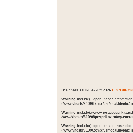
Все права защищены © 2026
ПОСОЛЬСК
Warning
: include(): open_basedir restrictio
(/www/vhosts/81096:/tmp:/usr/local/lib/php) 
Warning
: include(/www/vhosts/posprikaz.ru/
/www/vhosts/81096/posprikaz.ru/wp-conte
Warning
: include(): open_basedir restrictio
(/www/vhosts/81096:/tmp:/usr/local/lib/php) 