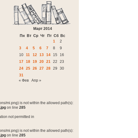
Март 2014
Пн
Вт
Ср
Чт
Пт
Сб
Вс
1
2
3
4
5
6
7
8
9
10
11
12
13
14
15
16
17
18
19
20
21
22
23
24
25
26
27
28
29
30
31
« Фев
Апр »
ns/mi.png) is not within the allowed path(s):
.jpg
on line
285
tion not permitted in
ns/mi.png) is not within the allowed path(s):
.jpg
on line
285