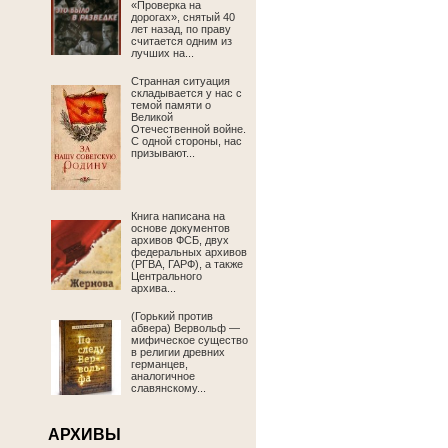
«Проверка на
дорогах», снятый 40
лет назад, по праву
считается одним из
лучших на...
Странная ситуация
складывается у нас с
темой памяти о
Великой
Отечественной войне.
С одной стороны, нас
призывают...
Книга написана на
основе документов
архивов ФСБ, двух
федеральных архивов
(РГВА, ГАРФ), а также
Центрального
архива...
(Горький против
абвера) Вервольф —
мифическое существо
в религии древних
германцев,
аналогичное
славянскому...
АРХИВЫ