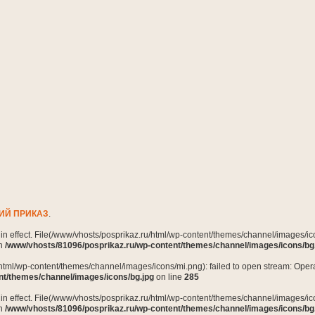
ИЙ ПРИКАЗ
.
n in effect. File(/www/vhosts/posprikaz.ru/html/wp-content/themes/channel/images/ico
in
/www/vhosts/81096/posprikaz.ru/wp-content/themes/channel/images/icons/bg
html/wp-content/themes/channel/images/icons/mi.png): failed to open stream: Opera
nt/themes/channel/images/icons/bg.jpg
on line
285
n in effect. File(/www/vhosts/posprikaz.ru/html/wp-content/themes/channel/images/ico
in
/www/vhosts/81096/posprikaz.ru/wp-content/themes/channel/images/icons/bg