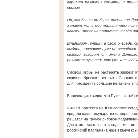
вариант развития событий и прини
кровью.
Но, как бы то ни было, население Дон
желают жить под управлением нынеш
власти, этого не понимают, тогда на
Владимиру Путину в свою очередь, с
выбора, повторюсь, уже не остаётся:
сегодня говорит от имени Донецко
развяжет руки тем, кто уже хоть сейч
Словом, чтобы не растерять эффект от
своих не бросают, оставить Юго-восток
для президента большие негативные п
Впрочем, уже видно, что Путин в этой с
Акциям протеста на Юго-востоке сего
вряд ли наше государство намерено ог
решатся на грубое силовое подавление
Для этого, как говорят сегодня многие
российский парламент, ещё в канун кры