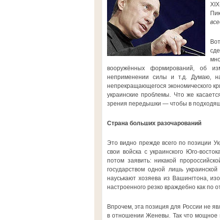
XIX
Пи
все
Во
сде
мн
вооружённых формирований, об изм
неприменении силы и т.д. Думаю, н
непрекращающегося экономического кри
украинские проблемы. Что же касаетс
зрения передышки — чтобы в подходящи
Страна больших разочарований
Это видно прежде всего по позиции Ук
свои войска с украинского Юго-восто
потом заявить: никакой пророссийск
государством одной лишь украинской
науськают хозяева из Вашингтона, из
настроенного резко враждебно как по от
Впрочем, эта позиция для России не я
в отношении Женевы. Так что мощное 