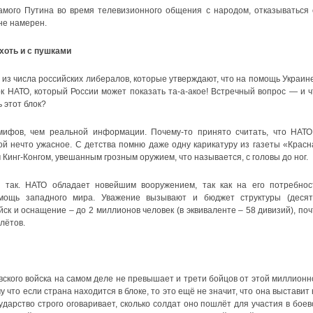
мого Путина во время телевизионного общения с народом, отказываться 
не намерен.
хоть и с пушками
 из числа российских либералов, которые утверждают, что на помощь Украине
к НАТО, который России может показать та-а-акое! Встречный вопрос — и ч
 этот блок?
ифов, чем реальной информации. Почему-то принято считать, что НАТО
й нечто ужасное. С детства помню даже одну карикатуру из газеты «Красн
 Кинг-Конгом, увешанным грозным оружием, что называется, с головы до ног.
 так. НАТО обладает новейшим вооружением, так как на его потребнос
 мощь западного мира. Уважение вызывают и бюджет структуры (десят
ск и оснащение – до 2 миллионов человек (в эквиваленте – 58 дивизий), поч
лётов.
вского войска на самом деле не превышает и трети бойцов от этой миллионн
 что если страна находится в блоке, то это ещё не значит, что она выставит 
дарство строго оговаривает, сколько солдат оно пошлёт для участия в боев