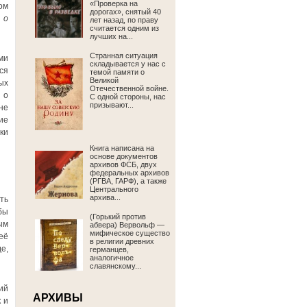
«Проверка на
ом
дорогах», снятый 40
 о
лет назад, по праву
считается одним из
лучших на...
Странная ситуация
ми
складывается у нас с
ся
темой памяти о
Великой
ых
Отечественной войне.
 о
С одной стороны, нас
призывают...
не
ие
ки
Книга написана на
основе документов
архивов ФСБ, двух
федеральных архивов
(РГВА, ГАРФ), а также
Центрального
архива...
ть
бы
(Горький против
ым
абвера) Вервольф —
мифическое существо
её
в религии древних
е,
германцев,
аналогичное
славянскому...
ий
АРХИВЫ
 и