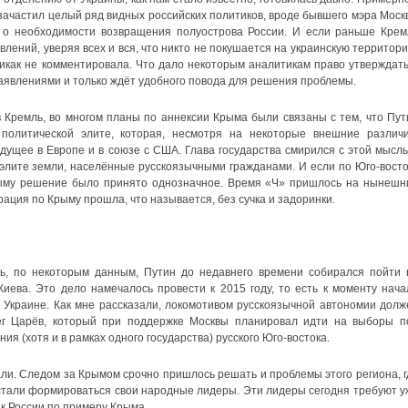
 зачастил целый ряд видных российских политиков, вроде бывшего мэра Моск
 о необходимости возвращения полуострова России. И если раньше Крем
лений, уверяя всех и вся, что никто не покушается на украинскую территори
икак не комментировала. Что дало некоторым аналитикам право утверждать
аявлениями и только ждёт удобного повода для решения проблемы.
в Кремль, во многом планы по аннексии Крыма были связаны с тем, что Пут
 политической элите, которая, несмотря на некоторые внешние различи
дущее в Европе и в союзе с США. Глава государства смирился с этой мысль
 элите земли, населённые русскоязычными гражданами. И если по Юго-восто
рыму решение было принято однозначное. Время «Ч» пришлось на нынешн
рация по Крыму прошла, что называется, без сучка и задоринки.
сь, по некоторым данным, Путин до недавнего времени собирался пойти 
иева. Это дело намечалось провести к 2015 году, то есть к моменту нача
 Украине. Как мне рассказали, локомотивом русскоязычной автономии долж
ег Царёв, который при поддержке Москвы планировал идти на выборы п
я (хотя и в рамках одного государства) русского Юго-востока.
и. Следом за Крымом срочно пришлось решать и проблемы этого региона, г
стали формироваться свои народные лидеры. Эти лидеры сегодня требуют у
 к России по примеру Крыма.