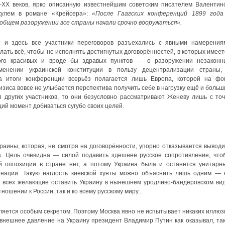
-XX веков, ярко описанную известнейшим советским писателем Валентин
кулем в романе «Крейсера»:
«После Гаагских конференций 1899 года
общем разоружении все страны начали срочно вооружаться».
т и здесь все участники переговоров разъехались с явными намерения
лать всё, чтобы не исполнять достигнутых договорённостей, в которых имеет
ого красивых и вроде бы здравых пунктов — о разоружении незаконн
енении украинской конституции в пользу децентрализации страны,
а итоги конференции всерьёз полагается лишь Европа, которой на фо
зиса вовсе не улыбается перспектива получить себе в нагрузку ещё и больш
я других участников, то они безусловно рассматривают Женеву лишь с точ
й момент добиваться сугубо своих целей.
раины, которая, не смотря на договорённости, упорно отказывается выводи
ка. Цель очевидна — силой подавить здешнее русское сопротивление, что
ой оппозиции в стране нет, а потому Украина была и останется унитарн
 нации. Такую наглость киевской хунты можно объяснить лишь одним — 
о всех желающие оставить Украину в нынешнем уродливо-бандеровском вид
ношении к России, так и ко всему русскому миру...
вляется особым секретом. Поэтому Москва явно не испытывает никаких иллюз
внешнее давление на Украину президент Владимир Путин как оказывал, так