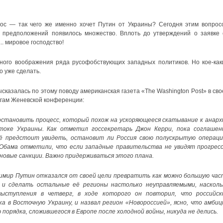
ос — так чего же именно хочет Путин от Украины? Сегодня этим вопрос
 предположений появилось множество. Вплоть до утверждений о заявке 
. мировое господство!
ьного воображения ряда русофобствующих западных политиков. Но кое-как
 уже сделать.
ысказалась по этому поводу американская газета «The Washington Post» в сво
огам Женевской конференции:
тановить процесс, который похож на ускоряющееся скатывание к анарх
токе Украины. Как отметил госсекретарь Джон Керри, пока соглашен
ё предстоит увидеть, остановит ли Россия свою полускрытую операци
 Обама отметили, что если западные правительства не увидят прогресс
 новые санкции. Важно придерживаться этого плана.
димир Путин отказался от своей цели превратить как можно большую час
и сделать остальные её регионы настолько неуправляемыми, насколь
выступления в четверг, в ходе которого он повторил, что российск
а в Восточную Украину, и назвал регион «Новороссией», ясно, что амбиц
порядка, сложившегося в Европе после холодной войны, никуда не делись.