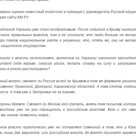
 верно оценил известный политолог и публицист, руководитель Русской общи
рии сайту КМ РУ:
робления Украины уже стал необратимым. После событий в Крыму нынешн
елала правильных выводов, так и не осознала, что люди больше не жела
при таком национальном гнёте и унижении, что, опять же, они не жела
 нацистское государство.
ришло к власти нелегитимно, вытеснив из Украины законного президен
тает себя вправе, закусив удила, делать ставку на силу и запугиван
 они в итоге рассчитывали?
ный вопрос: сможет ли Россия вслед за Крымом в том же формате решить
именно Луганской, Донецкой, Харьковской областей. А там следом, глядиш
есса. А там уже и Запорожье не за горами...
ороны Кремля. Сможет ли Москва его сделать, внять тем посылам, котор
востока уже не раз обращалось к российским властям. Вот и от име
мы знаем, появилось новое...
нов власти практически уже не оставляет сомнений в том, что у Юга
ть лишь два варианта: или российская власть де-факто признаёт крымск