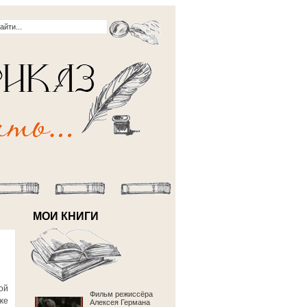
МОИ КНИГИ
ой
Фильм режиссёра
же
Алексея Германа