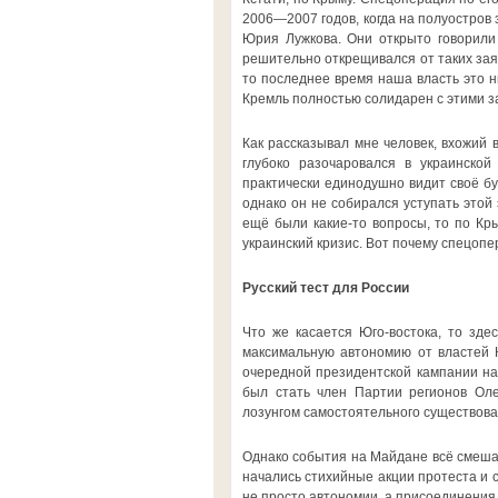
2006—2007 годов, когда на полуостров
Юрия Лужкова. Они открыто говорили
решительно открещивался от таких заяв
то последнее время наша власть это н
Кремль полностью солидарен с этими з
Как рассказывал мне человек, вхожий 
глубоко разочаровался в украинской
практически единодушно видит своё бу
однако он не собирался уступать этой
ещё были какие-то вопросы, то по К
украинский кризис. Вот почему спецопе
Русский тест для России
Что же касается Юго-востока, то зде
максимальную автономию от властей К
очередной президентской кампании на
был стать член Партии регионов Ол
лозунгом самостоятельного существовани
Однако события на Майдане всё смешал
начались стихийные акции протеста и 
не просто автономии, а присоединения