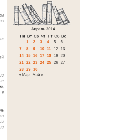
ом
со
Апрель 2014
Пн
Вт
Ср
Чт
Пт
Сб
Вс
ие
1
2
3
4
5
6
7
8
9
10
11
12
13
14
15
16
17
18
19
20
ей
21
22
23
24
25
26
27
28
29
30
« Мар
Май »
ии
ие
ю,
 в
ть
ко
ий
ии