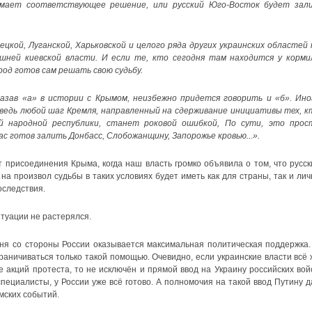
мает соответствующее решение, или русский Юго-Восток будет зал
ецкой, Луганской, Харьковской и целого ряда других украинских областей 
ней киевской власти. И если те, кто сегодня там находится у корми
род готов сам решать свою судьбу.
казав «а» в истории с Крымом, неизбежно придется говорить и «б». Ино
 ведь любой шаг Кремля, направленный на сдерживание инициативы тех, к
й народной республики, станет роковой ошибкой, По сути, это прос
ас готов залить Донбасс, Слобожанщину, Запорожье кровью...».
 присоединения Крыма, когда наш власть громко объявила о том, что русск
 на произвол судьбы в таких условиях будет иметь как для страны, так и лич
оследствия.
итуации не растерялся.
дня со стороны России оказывается максимальная политическая поддержка.
раничиваться только такой помощью. Очевидно, если украинские власти всё 
 акций протеста, то не исключён и прямой ввод на Украину российских войс
 специалисты, у России уже всё готово. А полномочия на такой ввод Путину д
мских событий.