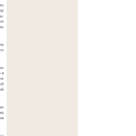
ки
тр
ы,
ет
ть
ну
по
ны
 в
не
ой
ий
ун
ка
ем
 с