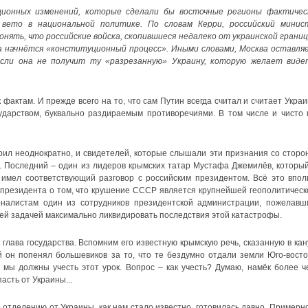
ионных изменений, которые сделали бы восточные регионы фактичес
вето в национальной политике. По словам Керри, российский минис
нять, что российские войска, скопившиеся недалеко от украинской границ
а начнётся «конституционный процесс». Иными словами, Москва оставля
 если она не получит ту «разрезанную» Украину, которую желает виде
фактам. И прежде всего на то, что сам Путин всегда считал и считает Украи
дарством, буквально раздираемым противоречиями. В том числе и чисто 
рил неоднократно, и свидетелей, которые слышали эти признания со сторо
о. Последний – один из лидеров крымских татар Мустафа Джемилёв, который
имел соответствующий разговор с российским президентом. Всё это впол
президента о том, что крушение СССР является крупнейшей геополитическ
рналистам один из сотрудников президентской администрации, пожелавш
оей задачей максимально ликвидировать последствия этой катастрофы.
глава государства. Вспомним его известную крымскую речь, сказанную в кан
й он попенял большевиков за то, что те бездумно отдали земли Юго-восто
о мы должны учесть этот урок. Вопрос – как учесть? Думаю, намёк более ч
асть от Украины...
 отделению от Украины, как нам стало известно, готовилась давно. Примерно