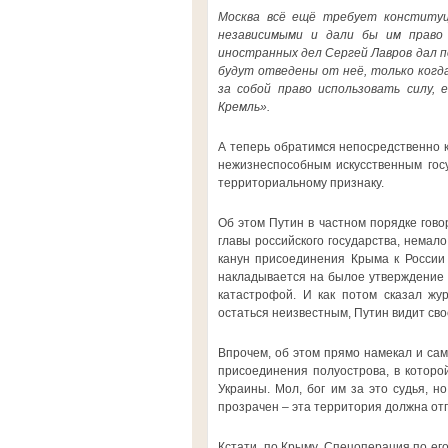
Москва всё ещё требует конституц
независимыми и дали бы им право 
иностранных дел Сергей Лавров дал по
будут отведены от неё, только когд
за собой право использовать силу,
Кремль».
А теперь обратимся непосредственно к 
нежизнеспособным искусственным госу
территориальному признаку.
Об этом Путин в частном порядке гово
главы российского государства, немал
канун присоединения Крыма к России 
накладывается на былое утверждение 
катастрофой. И как потом сказал жу
остаться неизвестным, Путин видит св
Впрочем, об этом прямо намекал и сам 
присоединения полуострова, в которо
Украины. Мол, бог им за это судья, н
прозрачен – эта территория должна отп
Кстати, по Крыму. Спецоперация по его