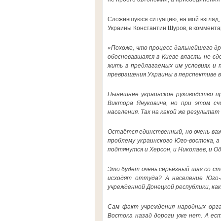
Сложившуюся ситуацию, на мой взгляд,
Украины Константин Шуров, в коммента
«Похоже, что процесс дальнейшего д
обосновавшаяся в Киеве власть не сд
жить в предлагаемых им условиях и 
превращения Украины в перспективе в
Нынешнее украинское руководство п
Виктора Януковича, но при этом счи
населения. Так на какой же результат
Остаётся единственный, но очень важ
проблему украинского Юго-востока, а 
подтянутся и Херсон, и Николаев, и Од
Это будет очень серьёзный шаг со ст
исходят оттуда? А население Юго-
учрежденной Донецкой республики, как 
Сам факт учреждения народных орга
Востока назад дороги уже нет. А ес