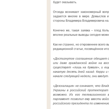
будет оказывать.
Отсюда возникает закономерный вопр
задаются многие в мире. Домыслов и
стороны Владимира Владимировича на..
Конечно же, такая заявка – плод бол
вполне реальные выводы сегодня можно
Как ни странно, но откровеннее всего в
редакционной статье, посвящённое ит
«Достигнутое соглашение обещает ос
или даже гражданской войне на вос
существует «лишь на бумаге», и ещ
начатую десять дней назад. Керри и
начале следующей недели, они введут
«Деэскалация» не означает, что Вла
Украины в российский протекторат 
возможно. Из его телевизионного 
парламент позволил ему ввести войск
российского президента по изменению 