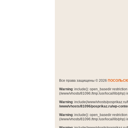
Все права защищены © 2026
ПОСОЛЬСК
Warning
: include(): open_basedir restrictio
(/www/vhosts/81096:/tmp:/usr/local/lib/php) 
Warning
: include(/www/vhosts/posprikaz.ru/
/www/vhosts/81096/posprikaz.ru/wp-conte
Warning
: include(): open_basedir restrictio
(/www/vhosts/81096:/tmp:/usr/local/lib/php) 
Warning
: include(/www/vhosts/posprikaz.ru/