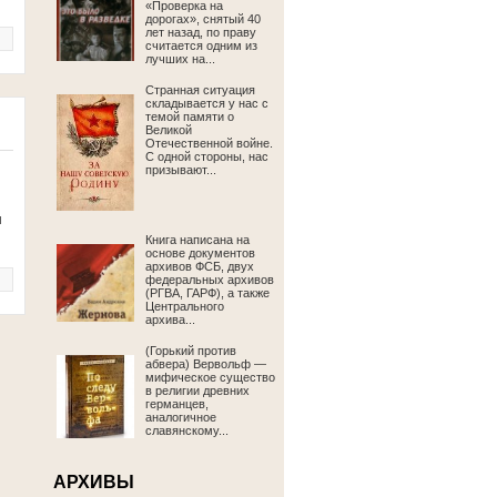
«Проверка на
дорогах», снятый 40
лет назад, по праву
считается одним из
лучших на...
Странная ситуация
складывается у нас с
темой памяти о
Великой
Отечественной войне.
С одной стороны, нас
призывают...
и
Книга написана на
основе документов
архивов ФСБ, двух
федеральных архивов
(РГВА, ГАРФ), а также
Центрального
архива...
(Горький против
абвера) Вервольф —
мифическое существо
в религии древних
германцев,
аналогичное
славянскому...
АРХИВЫ