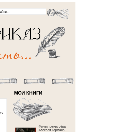
МОИ КНИГИ
ах
Фильм режиссёра
Алексея Германа