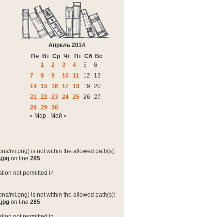
Апрель 2014
Пн
Вт
Ср
Чт
Пт
Сб
Вс
1
2
3
4
5
6
7
8
9
10
11
12
13
14
15
16
17
18
19
20
21
22
23
24
25
26
27
28
29
30
« Мар
Май »
ns/mi.png) is not within the allowed path(s):
.jpg
on line
285
tion not permitted in
ns/mi.png) is not within the allowed path(s):
.jpg
on line
285
tion not permitted in