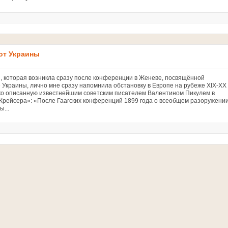
 от Украины
, которая возникла сразу после конференции в Женеве, посвящённой
 Украины, лично мне сразу напомнила обстановку в Европе на рубеже XIX-XX
рко описанную известнейшим советским писателем Валентином Пикулем в
Крейсера»: «После Гаагских конференций 1899 года о всеобщем разоружени
ы...