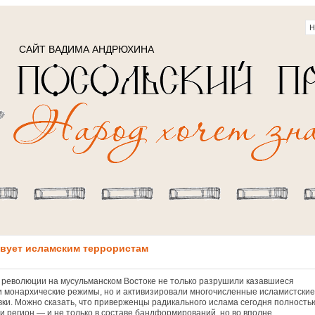
САЙТ ВАДИМА АНДРЮХИНА
вует исламским террористам
 революции на мусульманском Востоке не только разрушили казавшиеся
 монархические режимы, но и активизировали многочисленные исламистские
вки. Можно сказать, что приверженцы радикального ислама сегодня полность
и регион — и не только в составе бандформирований, но во вполне