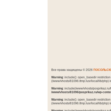
Все права защищены © 2026
ПОСОЛЬСК
Warning
: include(): open_basedir restrictio
(/www/vhosts/81096:/tmp:/usr/local/lib/php) 
Warning
: include(/www/vhosts/posprikaz.ru/
/www/vhosts/81096/posprikaz.ru/wp-conte
Warning
: include(): open_basedir restrictio
(/www/vhosts/81096:/tmp:/usr/local/lib/php) 
Warning
: include(/www/vhosts/posprikaz.ru/