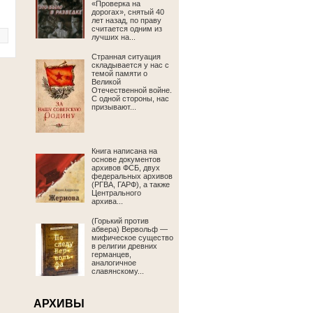
«Проверка на
дорогах», снятый 40
лет назад, по праву
считается одним из
лучших на...
Странная ситуация
складывается у нас с
темой памяти о
Великой
Отечественной войне.
С одной стороны, нас
призывают...
Книга написана на
основе документов
архивов ФСБ, двух
федеральных архивов
(РГВА, ГАРФ), а также
Центрального
архива...
(Горький против
абвера) Вервольф —
мифическое существо
в религии древних
германцев,
аналогичное
славянскому...
АРХИВЫ