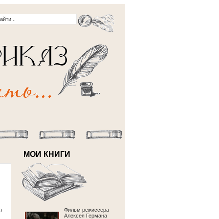
МОИ КНИГИ
ю
Фильм режиссёра
Алексея Германа