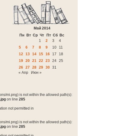
Май 2014
Пн
Вт
Ср
Чт
Пт
Сб
Вс
1
2
3
4
5
6
7
8
9
10
11
12
13
14
15
16
17
18
19
20
21
22
23
24
25
26
27
28
29
30
31
« Апр
Июн »
ns/mi.png) is not within the allowed path(s):
.jpg
on line
285
tion not permitted in
ns/mi.png) is not within the allowed path(s):
.jpg
on line
285
tion not permitted in