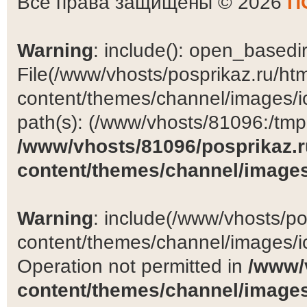
Все права защищены © 2026
П
Warning
: include(): open_basedir 
File(/www/vhosts/posprikaz.ru/ht
content/themes/channel/images/ic
path(s): (/www/vhosts/81096:/tmp:/
/www/vhosts/81096/posprikaz.r
content/themes/channel/images
Warning
: include(/www/vhosts/po
content/themes/channel/images/ic
Operation not permitted in
/www/
content/themes/channel/images