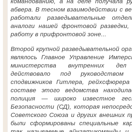
командованию, а на деле получала р
абвера. В тесном взаимодействии с в
работали разведывательные отде
аналоги нашей фронтовой разведки,
работу в прифронтовой зоне...
Второй крупной разведывательной орг
являлось Главное Управление Имперс
министерства внутренних дел 
действовало под руководством
сподвижников Гитлера, рейхсфюрера
составе этого ведомства находила
полиция — широко известное ге
Безопасности (СД), которая непосре
Советского Союза и других внешних п
были сформированы специальные кар
так называемые айнзатцкоманды и 