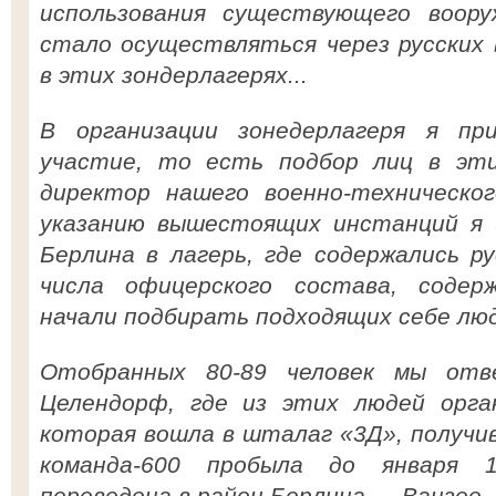
использования существующего воору
стало осуществляться через русских 
в этих зондерлагерях...
В организации зонедерлагеря я пр
участие, то есть подбор лиц в эти
директор нашего военно-техническог
указанию вышестоящих инстанций я 
Берлина в лагерь, где содержались р
числа офицерского состава, содер
начали подбирать подходящих себе люд
Отобранных 80-89 человек мы отв
Целендорф, где из этих людей орган
которая вошла в шталаг «3Д», получи
команда-600 пробыла до января 
переведена в район Берлина — Ванзее,