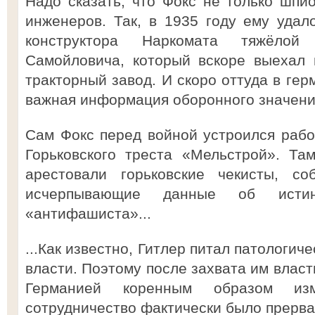
Надо сказать, что Фокс не только шпи
инженеров. Так, в 1935 году ему удал
конструктора Наркомата тяжёло
Самойловича, который вскоре выехал 
тракторный завод. И скоро оттуда в гер
важная информация оборонного значени
Сам Фокс перед войной устроился раб
Горьковского треста «Мельстрой». Та
арестовали горьковские чекисты, с
исчерпывающие данные об истин
«антифашиста»...
...Как известно, Гитлер питал патологич
власти. Поэтому после захвата им влас
Германией коренным образом изме
сотрудничество фактически было прерва