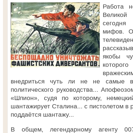
Работа н
Великой
сегодня
мифов. О
телевид
рассказы
якобы чу
которого
вражес
внедриться чуть ли не не самые в
политического руководства... Апофеоз
«Шпион», судя по которому, немецки
шантажирует Сталина... с пистолетом в 
поддаётся шантажу...
В общем, легендарному агенту 0