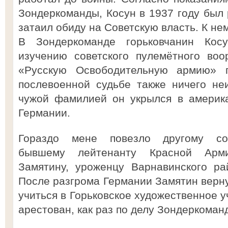
Зондеркоманды, Косун в 1937 году был 
затаил обиду на Советскую власть. К н
В Зондеркоманде горьковчанин Кос
изучению советского пулемётного воо
«Русскую Освободительную армию» 
послевоенной судьбе также ничего не
чужой фамилией он укрылся в америка
Германии.
Гораздо мене повезло другому сот
бывшему лейтенанту Красной Арми
Замятину, уроженцу Варнавинского ра
После разгрома Германии Замятин верну
учиться в Горьковское художественное у
арестован, как раз по делу Зондеркоман