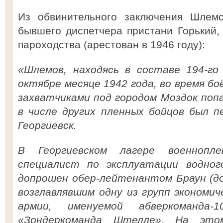
Из обвинительного заключения Шлемо
бывшего диспетчера пристани Горький, 
пароходства (арестован в 1946 году):
«Шлемов, находясь в составе 194-го
октябре месяце 1942 года, во время б
захватчиками под городом Моздок попа
в числе других пленных бойцов был п
Георгиевск.
В Георгиевском лагере военноп
специалист по эксплуатации водно
допрошен обер-лейтенантом Браун (до
возглавлявшим одну из групп экономич
армии, именуемой абверкоманда
«Зондеркоманда Штелле». На эт