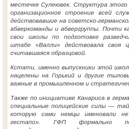
местечке Сулеювек. Структура этого
организационное строение всей служ
действовавшие на советско-германск
абверкоманды и абвергруппы. Почти к
свои школы по подготовке разведч
штабе «Валли» действовала своя ц
считавшаяся образцовой.
Кстати, именно выпускники этой школ
нацелены на Горький и другие тылов
важные в промышленном и стратегиче
Также по инициативе Канариса в герм
специальные полицейские силы — тай
которую сами немцы именовали не
гестапо». ГФП формально под