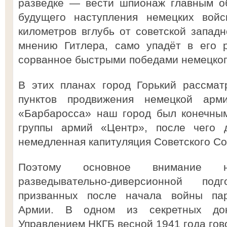
разведке — вести шпионаж главным об
будущего наступления немецких войс
километров вглубь от советской западн
мнению Гитлера, само упадёт в его р
сорванное быстрыми победами немецког
В этих планах город Горький рассмат
пунктов продвижения немецкой арм
«Барбаросса» наш город был конечны
группы армий «Центр», после чего 
немедленная капитуляция Советского Со
Поэтому основное внимание 
разведывательно-диверсионной под
призванных после начала войны па
Армии. В одном из секретных доку
Управлением НКГБ весной 1941 года гов