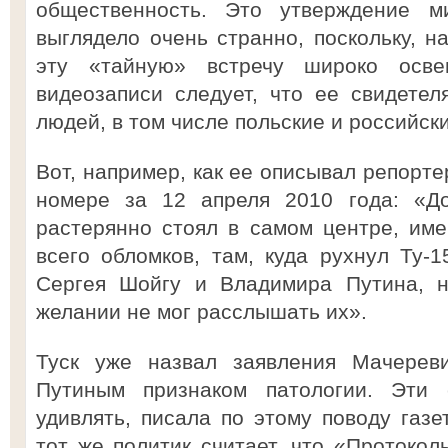
общественность. Это утверждение 
выглядело очень странно, поскольку, н
эту «тайную» встречу широко осв
видеозаписи следует, что ее свидете
людей, в том числе польские и российск
Вот, например, как ее описывал репорт
номере за 12 апреля 2010 года: «До
растерянно стоял в самом центре, им
всего обломков, там, куда рухнул Ту-
Сергея Шойгу и Владимира Путина, н
желании не мог расслышать их».
Туск уже назвал заявления Мачерев
Путиным признаком патологии. Эти
удивлять, писала по этому поводу газе
тот же политик считает, что «Протокол