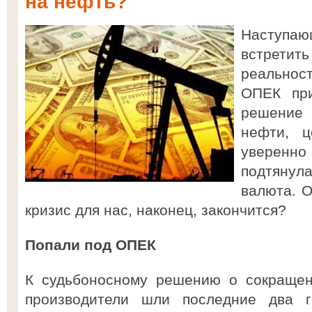
на нефть?
Наступа
встретит
реальност
ОПЕК при
решение
нефти, ц
уверенн
подтяну
валюта. О
кризис для нас, наконец, закончится?
Попали под ОПЕК
К судьбоносному решению о сокращен
производители шли последние два 