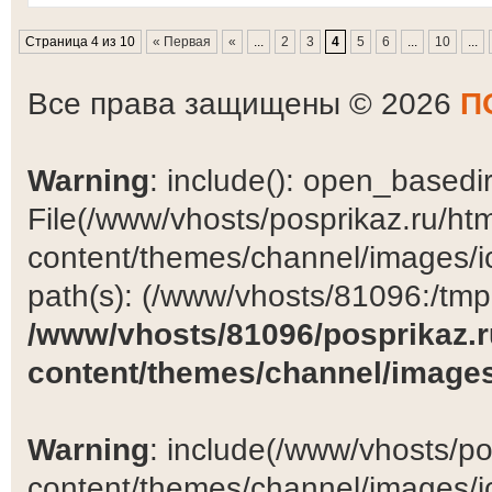
Страница 4 из 10
« Первая
«
...
2
3
4
5
6
...
10
...
Все права защищены © 2026
П
Warning
: include(): open_basedir 
File(/www/vhosts/posprikaz.ru/ht
content/themes/channel/images/ic
path(s): (/www/vhosts/81096:/tmp:/
/www/vhosts/81096/posprikaz.r
content/themes/channel/images
Warning
: include(/www/vhosts/po
content/themes/channel/images/ic