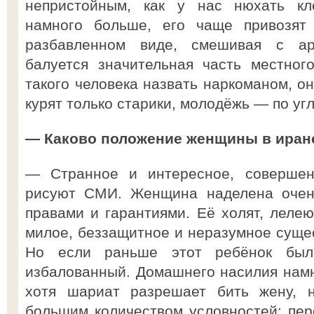
непристойным, как у нас нюхать кл
намного больше, его чаще привозят 
разбавленном виде, смешивая с ар
балуется значительная часть местног
такого человека назвать наркоманом, о
курят только старики, молодёжь — по уг
— Каково положение женщины в иран
— Странное и интересное, совершен
рисуют СМИ. Женщина наделена оче
правами и гарантиями. Её холят, лелею
милое, беззащитное и неразумное сущес
Но если раньше этот ребёнок был
избалованный. Домашнего насилия намн
хотя шариат разрешает бить жену, 
большим количеством условностей: пе