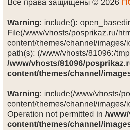
Все права защищены © 2026
П
Warning
: include(): open_basedir 
File(/www/vhosts/posprikaz.ru/ht
content/themes/channel/images/ic
path(s): (/www/vhosts/81096:/tmp:/
/www/vhosts/81096/posprikaz.r
content/themes/channel/images
Warning
: include(/www/vhosts/po
content/themes/channel/images/ic
Operation not permitted in
/www/
content/themes/channel/images