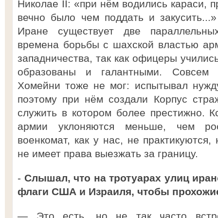
Николае II: «при нём водились караси, 
вечно было чем поддать и закусить...»
Иране существует две параллельны
времена борьбы с шахской властью ар
западничества, так как офицеры училис
образованы и галантными. Совсем 
Хомейни тоже не мог: испытывал нужд
поэтому при нём создали Корпус стра
служить в котором более престижно. К
армии уклоняются меньше, чем ро
военкомат, как у нас, не практикуются,
не имеет права выезжать за границу.
-
Слышал, что на тротуарах улиц ира
флаги США и Израиля, чтобы прохожие
— Это есть, но не так часто встр