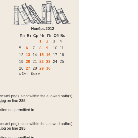
Ноябрь 2012
Пн
Вт
Ср
Чт
Пт
Сб
Вс
1
2
3
4
5
6
7
8
9
10
11
12
13
14
15
16
17
18
19
20
21
22
23
24
25
26
27
28
29
30
« Окт
Дек »
ns/mi.png) is not within the allowed path(s):
.jpg
on line
285
tion not permitted in
ns/mi.png) is not within the allowed path(s):
.jpg
on line
285
tion not permitted in