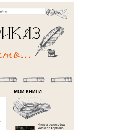
МОИ КНИГИ
а
Фильм режиссёра
Алексея Германа