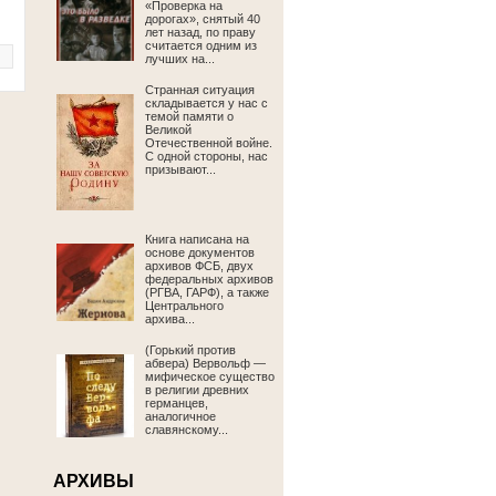
«Проверка на
дорогах», снятый 40
лет назад, по праву
считается одним из
лучших на...
Странная ситуация
складывается у нас с
темой памяти о
Великой
Отечественной войне.
С одной стороны, нас
призывают...
Книга написана на
основе документов
архивов ФСБ, двух
федеральных архивов
(РГВА, ГАРФ), а также
Центрального
архива...
(Горький против
абвера) Вервольф —
мифическое существо
в религии древних
германцев,
аналогичное
славянскому...
АРХИВЫ