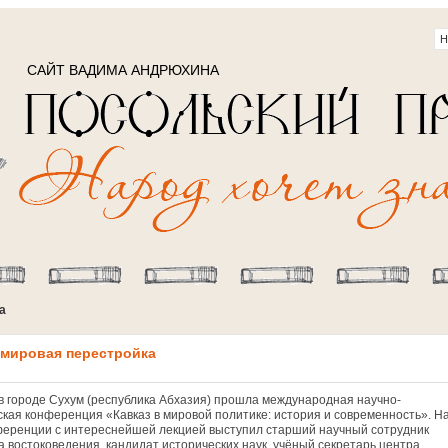
САЙТ ВАДИМА АНДРЮХИНА
а
 мировая перестройка
в городе Сухум (республика Абхазия) прошла международная научно-
ская конференция «Кавказ в мировой политике: история и современность». Н
ференции с интереснейшей лекцией выступил старший научный сотрудник
а востоковедения, кандидат исторических наук, учёный секретарь центра