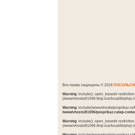
Все права защищены © 2026
ПОСОЛЬСК
Warning
: include(): open_basedir restrictio
(/www/vhosts/81096:/tmp:/usr/local/lib/php) 
Warning
: include(/www/vhosts/posprikaz.ru/
/www/vhosts/81096/posprikaz.ru/wp-conte
Warning
: include(): open_basedir restrictio
(/www/vhosts/81096:/tmp:/usr/local/lib/php) 
Warning
: include(/www/vhosts/posprikaz.ru/