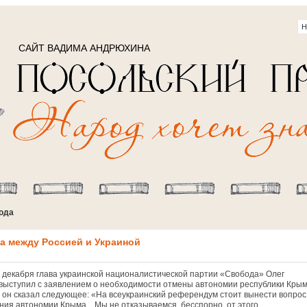
САЙТ ВАДИМА АНДРЮХИНА
года
а между Россией и Украиной
 декабря глава украинской националистической партии «Свобода» Олег
 выступил с заявлением о необходимости отмены автономии республики Крым
 он сказал следующее: «На всеукраинский референдум стоит вынести вопрос
ния автономии Крыма... Мы не отказываемся, бесспорно, от этого