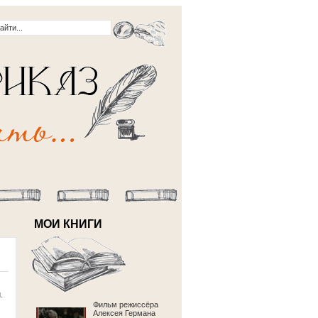
МОИ КНИГИ
.
Фильм режиссёра
Алексея Германа