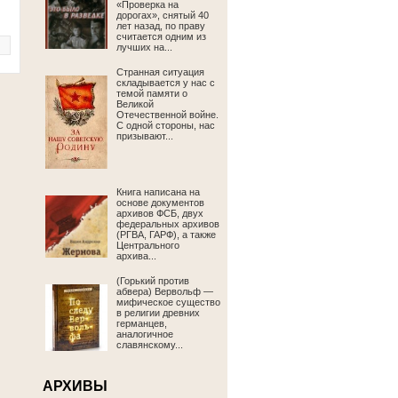
«Проверка на
дорогах», снятый 40
лет назад, по праву
считается одним из
лучших на...
Странная ситуация
складывается у нас с
темой памяти о
Великой
Отечественной войне.
С одной стороны, нас
призывают...
Книга написана на
основе документов
архивов ФСБ, двух
федеральных архивов
(РГВА, ГАРФ), а также
Центрального
архива...
(Горький против
абвера) Вервольф —
мифическое существо
в религии древних
германцев,
аналогичное
славянскому...
АРХИВЫ