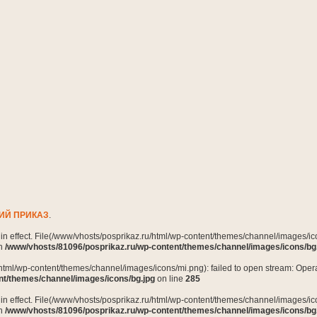
ИЙ ПРИКАЗ
.
n in effect. File(/www/vhosts/posprikaz.ru/html/wp-content/themes/channel/images/ico
in
/www/vhosts/81096/posprikaz.ru/wp-content/themes/channel/images/icons/bg
html/wp-content/themes/channel/images/icons/mi.png): failed to open stream: Opera
nt/themes/channel/images/icons/bg.jpg
on line
285
n in effect. File(/www/vhosts/posprikaz.ru/html/wp-content/themes/channel/images/ico
in
/www/vhosts/81096/posprikaz.ru/wp-content/themes/channel/images/icons/bg