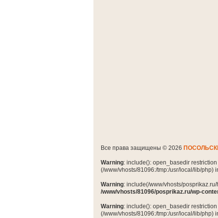
Все права защищены © 2026
ПОСОЛЬСК
Warning
: include(): open_basedir restrictio
(/www/vhosts/81096:/tmp:/usr/local/lib/php) 
Warning
: include(/www/vhosts/posprikaz.ru/
/www/vhosts/81096/posprikaz.ru/wp-conte
Warning
: include(): open_basedir restrictio
(/www/vhosts/81096:/tmp:/usr/local/lib/php) 