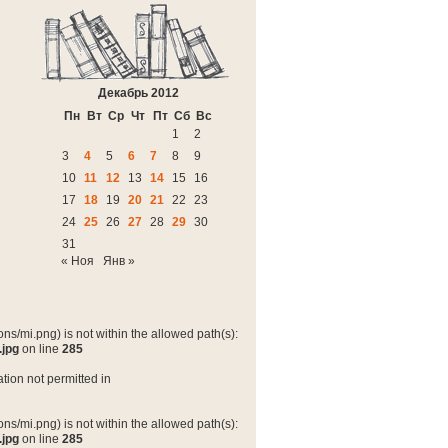
Декабрь 2012
Пн
Вт
Ср
Чт
Пт
Сб
Вс
1
2
3
4
5
6
7
8
9
10
11
12
13
14
15
16
17
18
19
20
21
22
23
24
25
26
27
28
29
30
31
« Ноя
Янв »
ns/mi.png) is not within the allowed path(s):
.jpg
on line
285
tion not permitted in
ns/mi.png) is not within the allowed path(s):
.jpg
on line
285