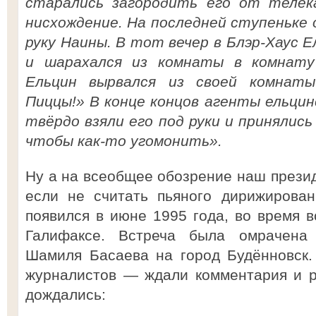
старались загородить его от телек
нисхождение. На последней ступеньке о
руку Наины. В тот вечер в Блэр-Хаус Е
и шарахался из комнаты в комнату
Ельцин вырвался из своей комнаты
Пиццы!» В конце концов агенты ельци
твёрдо взяли его под руки и принялись
чтобы как-то угомонить».
Ну а на всеобщее обозрение наш презид
если не считать пьяного дирижирован
появился в июне 1995 года, во время 
Галифаксе. Встреча была омрачена
Шамиля Басаева на город Будённовск.
журналистов — ждали комментария и р
дождались: