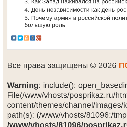
Как Запад наживался на российс
День независимости как день ро
Почему армия в российской полит
большую роль
Все права защищены © 2026
П
Warning
: include(): open_basedir 
File(/www/vhosts/posprikaz.ru/ht
content/themes/channel/images/ic
path(s): (/www/vhosts/81096:/tmp:/
/www/vhosts/81096/posprikaz.r