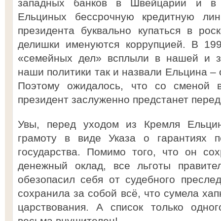
западных банков в Швейцарии и в
Ельциных бессрочную кредитную ли
президента буквально купаться в рос
делишки именуются коррупцией. В 199
«семейных дел» всплыли в нашей и з
наши политики так и назвали Ельцина – 
Поэтому ожидалось, что со сменой в
президент заслуженно предстанет перед
Увы, перед уходом из Кремля Ельци
грамоту в виде Указа о гарантиях п
государства. Помимо того, что он со
денежный оклад, все льготы правите
обезопасил себя от судебного пресле
сохранила за собой всё, что сумела хап
царствования. А список только одно
весьма внушителен!