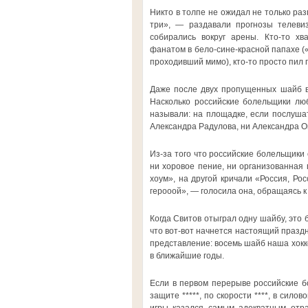
Никто в толпе не ожидал не только раз
три», — раздавали прогнозы телеви
собирались вокруг арены. Кто-то хв
фанатом в бело-сине-красной папахе (
проходивший мимо), кто-то просто пил п
Даже после двух пропущенных шайб в 
Насколько российские болельщики люб
называли: на площадке, если послушат
Александра Радулова, ни Александра Ов
Из-за того что российские болельщики
ни хоровое пение, ни организованная 
хоум», на другой кричали «Россия, Ро
герооой», — голосила она, обращаясь к
Когда Свитов отыграл одну шайбу, это
что вот-вот начнется настоящий праздн
представление: восемь шайб наша хокке
в ближайшие годы.
Если в первом перерыве российские бо
защите *****, по скорости ****, в сило