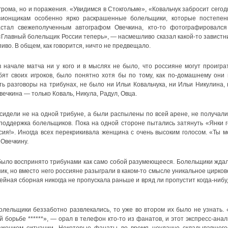
грома, но и поражения. «Увидимся в Стокгольме», «Ковальчук забросит сегод
зионщикам особенно ярко раскрашенные болельщики, которые постепен
астал свежеполученным автографом Овечкина, кто-то фотографировался
«Главный болельщик России теперь», — насмешливо сказал какой-то завистни
иво. В общем, как говорится, ничто не предвещало.
начале матча ни у кого и в мыслях не было, что россияне могут проиграт
ят своих игроков, было понятно хотя бы по тому, как по-домашнему они 
ь разговоры на трибунах, не было ни Ильи Ковальчука, ни Ильи Никулина, 
ечкина — только Коваль, Никула, Радул, Овца.
 сидели не на одной трибуне, а были распылены по всей арене, не получали
поддержка болельщиков. Пока на одной стороне пытались затянуть «Янки г
ссия!». Иногда всех перекрикивала женщина с очень высоким голосом. «Ты м
 Овечкину.
 было воспринято трибунами как само собой разумеющееся. Болельщики ждал
ик, но вместо него россияне разыграли в каком-то смысле уникальное цирков
йная сборная никогда не пропускала раньше и вряд ли пропустит когда-нибу
лельщики беззаботно развлекались, то уже во втором их было не узнать. 
вой борьбе ******», — орал в телефон кто-то из фанатов, и этот экспресс-ана