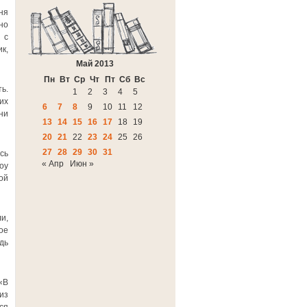
ня
но
 с
к,
Май 2013
Пн
Вт
Ср
Чт
Пт
Сб
Вс
ь.
1
2
3
4
5
их
6
7
8
9
10
11
12
ни
13
14
15
16
17
18
19
20
21
22
23
24
25
26
27
28
29
30
31
сь
« Апр
Июн »
оу
ой
и,
ое
дь
«В
лиз