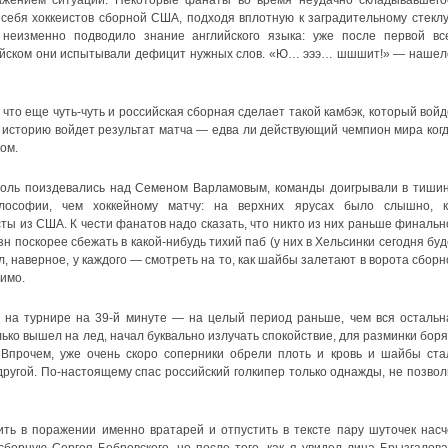
ажением ситуации. Некоторые фанаты во время неудачно складывавшего
себя хоккеистов сборной США, подходя вплотную к заградительному стеклу
 неизменно подводило знание английского языка: уже после первой вс
лийском они испытывали дефицит нужных слов. «Ю… эээ… шшшит!» — нашел
 что еще чуть-чуть и российская сборная сделает такой камбэк, который войд
в историю войдет результат матча — едва ли действующий чемпион мира когд
ом.
воль поиздевались над Семеном Варламовым, команды доигрывали в тишин
ософии, чем хоккейному матчу: на верхних ярусах было слышно, к
ты из США. К чести фанатов надо сказать, что никто из них раньше финальн
н поскорее сбежать в какой-нибудь тихий паб (у них в Хельсинки сегодня буд
, наверное, у каждого — смотреть на то, как шайбы залетают в ворота сборн
симо.
 на турнире на 39-й минуте — на целый период раньше, чем вся остальн
лько вышел на лед, начал буквально излучать спокойствие, для разминки боря
 Впрочем, уже очень скоро соперники обрели плоть и кровь и шайбы ста
другой. По-настоящему спас российский голкипер только однажды, не позвол
ить в поражении именно вратарей и отпустить в тексте пару шуточек насч