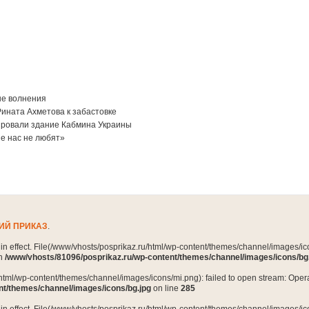
ые волнения
ината Ахметова к забастовке
ировали здание Кабмина Украины
ие нас не любят»
ИЙ ПРИКАЗ
.
n in effect. File(/www/vhosts/posprikaz.ru/html/wp-content/themes/channel/images/ico
in
/www/vhosts/81096/posprikaz.ru/wp-content/themes/channel/images/icons/bg
html/wp-content/themes/channel/images/icons/mi.png): failed to open stream: Opera
nt/themes/channel/images/icons/bg.jpg
on line
285