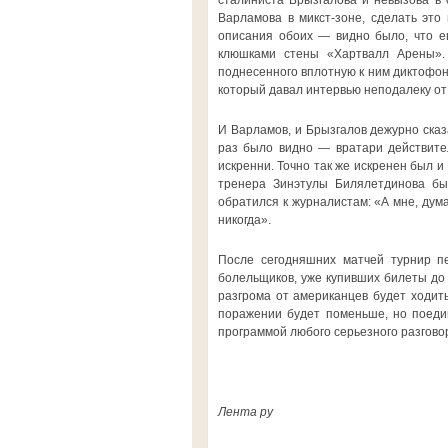
сталиниста Брызгалова и невызова в с
Варламова в микст-зоне, сделать это
описания обоих — видно было, что ещ
клюшками стены «Хартвалл Арены». 
поднесенного вплотную к ним диктофо
который давал интервью неподалеку от
И Варламов, и Брызгалов дежурно сказа
раз было видно — вратари действител
искренни. Точно так же искренен был и
тренера Зинэтулы Билялетдинова бы
обратился к журналистам: «А мне, дума
никогда».
После сегодняшних матчей турнир пе
болельщиков, уже купивших билеты до 
разгрома от американцев будет ходить
поражении будет поменьше, но поедин
программой любого серьезного разговор
Лента ру