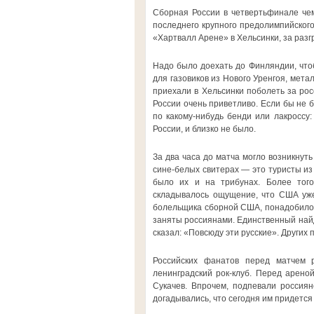
Сборная России в четвертьфинале чем
последнего крупного предолимпийского
«Хартвалл Арене» в Хельсинки, за раз
Надо было доехать до Финляндии, чтоб
для газовиков из Нового Уренгоя, мета
приехали в Хельсинки поболеть за рос
России очень приветливо. Если бы не 
по какому-нибудь бенди или лакроссу:
России, и близко не было.
За два часа до матча могло возникнуть
сине-белых свитерах — это туристы из
было их и на трибунах. Более того,
складывалось ощущение, что США уже
болельщика сборной США, понадобилос
заняты россиянами. Единственный най
сказал: «Повсюду эти русские». Других
Российских фанатов перед матчем р
ленинградский рок-клуб. Перед арено
Сукачев. Впрочем, подпевали россиян
догадывались, что сегодня им придется