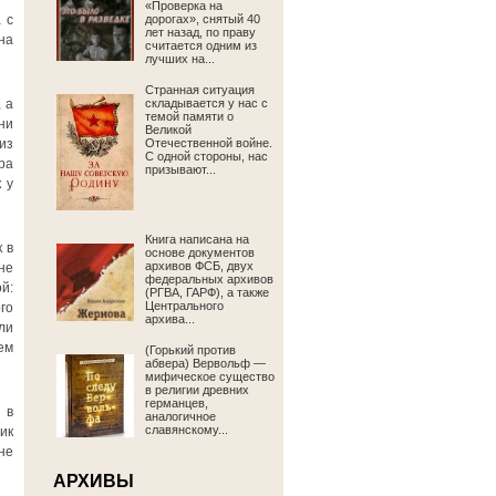
«Проверка на
 с
дорогах», снятый 40
лет назад, по праву
на
считается одним из
лучших на...
Странная ситуация
 а
складывается у нас с
темой памяти о
ни
Великой
из
Отечественной войне.
С одной стороны, нас
ра
призывают...
 у
Книга написана на
 в
основе документов
архивов ФСБ, двух
не
федеральных архивов
й:
(РГВА, ГАРФ), а также
Центрального
го
архива...
ли
ем
(Горький против
абвера) Вервольф —
мифическое существо
в религии древних
германцев,
 в
аналогичное
славянскому...
ик
не
АРХИВЫ