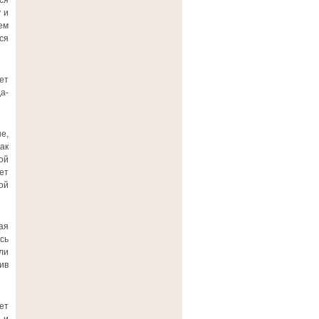
ся
 и
ем
ся
ет
а-
е,
ак
ой
ет
ой
ая
сь
ли
ив
ет