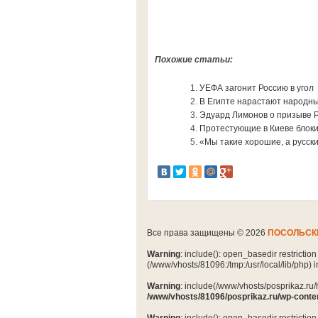
Похожие статьи:
УЕФА загонит Россию в угол
В Египте нарастают народн
Эдуард Лимонов о призыве Р
Протестующие в Киеве блок
«Мы такие хорошие, а русск
Все права защищены © 2026
ПОСОЛЬСК
Warning
: include(): open_basedir restrictio
(/www/vhosts/81096:/tmp:/usr/local/lib/php) 
Warning
: include(/www/vhosts/posprikaz.ru/
/www/vhosts/81096/posprikaz.ru/wp-conte