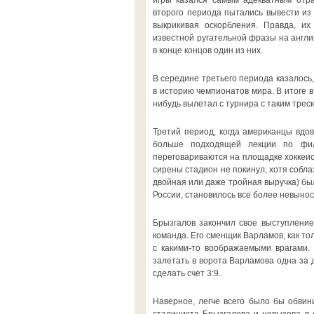
игры казался самым адекватным отр
второго периода пытались вывести из 
выкрикивая оскорбления. Правда, их
известной ругательной фразы на анг
в конце концов один из них.
В середине третьего периода казалось,
в историю чемпионатов мира. В итоге 
нибудь вылетал с турнира с таким треск
Третий период, когда американцы вдо
больше подходящей лекции по фил
переговариваются на площадке хоккеис
сирены стадион не покинул, хотя соблаз
двойная или даже тройная выручка) был
России, становилось все более невыно
Брызгалов закончил свое выступление
команда. Его сменщик Варламов, как то
с какими-то воображаемыми врагами.
залетать в ворота Варламова одна за 
сделать счет 3:9.
Наверное, легче всего было бы обвин