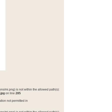
ns/mi.png) is not within the allowed path(s):
.jpg
on line
285
tion not permitted in