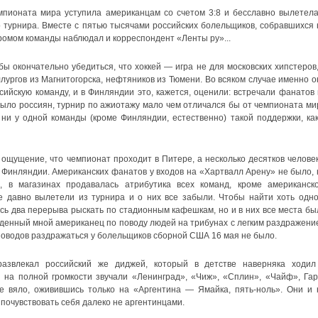
пионата мира уступила американцам со счетом 3:8 и бесславно вылетела
 турнира. Вместе с пятью тысячами российских болельщиков, собравшихся 
громом команды наблюдал и корреспондент «Ленты ру»...
ы окончательно убедиться, что хоккей — игра не для московских хипстеров,
ллургов из Магнитогорска, нефтяников из Тюмени. Во всяком случае именно о
сийскую команду, и в Финляндии это, кажется, оценили: встречали фанатов 
было россиян, турнир по ажиотажу мало чем отличался бы от чемпионата ми
 ни у одной команды (кроме Финляндии, естественно) такой поддержки, как
 ощущение, что чемпионат проходит в Питере, а несколько десятков человек
 Финляндии. Американских фанатов у входов на «Хартвалл Арену» не было, 
 в магазинах продавалась атрибутика всех команд, кроме американско
 давно вылетели из турнира и о них все забыли. Чтобы найти хоть одно
ь два перерыва рыскать по стадионным кафешкам, но и в них все места бы
денный мной американец по поводу людей на трибунах с легким раздражени
 поводов раздражаться у болельщиков сборной США 16 мая не было.
азвлекал российский же диджей, который в детстве наверняка ходил
й на полной громкости звучали «Ленинград», «Чиж», «Сплин», «Чайф», Гар
е вяло, оживившись только на «Аргентина — Ямайка, пять-ноль». Они и 
 почувствовать себя далеко не аргентинцами.