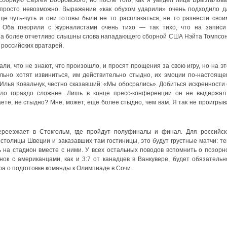
борную Сергея Бобровского, но после того, как я увидел лица Брызгалова
 просто невозможно. Выражение «как обухом ударили» очень подходило д
е чуть-чуть и они готовы были не то расплакаться, не то разнести свои
Оба говорили с журналистами очень тихо — так тихо, что на записи
на более отчетливо слышны слова нападающего сборной США Нэйта Томпсон
 российских вратарей.
ли, что не знают, что произошло, и просят прощения за свою игру, но на эт
ьно хотят извиниться, им действительно стыдно, их эмоции по-настояще
 Илья Ковальчук, честно сказавший: «Мы обосрались». Добиться искренности 
ло гораздо сложнее. Лишь в конце пресс-конференции он не выдержал
ете, не стыдно? Мне, может, еще более стыдно, чем вам. Я так не проигрыв
реезжает в Стокгольм, где пройдут полуфиналы и финал. Для российск
столицы Швеции и заказавших там гостиницы, это будут грустные матчи: те
 на стадион вместе с ними. У всех остальных поводов вспомнить о позорн
ок с американцами, как и 3:7 от канадцев в Ванкувере, будет обязательн
а о подготовке команды к Олимпиаде в Сочи.