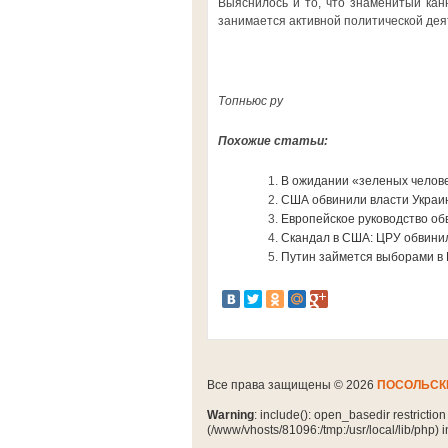
Выяснилось и то, что знаменитый канн
занимается активной политической дея
Топньюс ру
Похожие статьи:
В ожидании «зеленых челов
США обвинили власти Украин
Европейское руководство об
Скандал в США: ЦРУ обвинил
Путин займется выборами в
Все права защищены © 2026
ПОСОЛЬСК
Warning
: include(): open_basedir restrictio
(/www/vhosts/81096:/tmp:/usr/local/lib/php) 