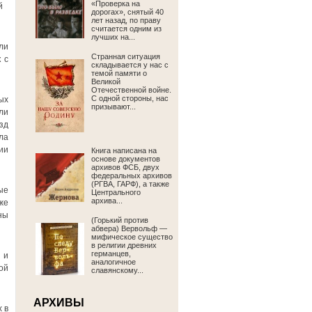
«Проверка на
й
дорогах», снятый 40
лет назад, по праву
считается одним из
лучших на...
али
Странная ситуация
 с
складывается у нас с
темой памяти о
Великой
Отечественной войне.
С одной стороны, нас
ых
призывают...
ли
зд
ла
ии
Книга написана на
основе документов
архивов ФСБ, двух
федеральных архивов
(РГВА, ГАРФ), а также
ые
Центрального
архива...
же
ны
(Горький против
абвера) Вервольф —
мифическое существо
в религии древних
германцев,
 и
аналогичное
ой
славянскому...
АРХИВЫ
 в