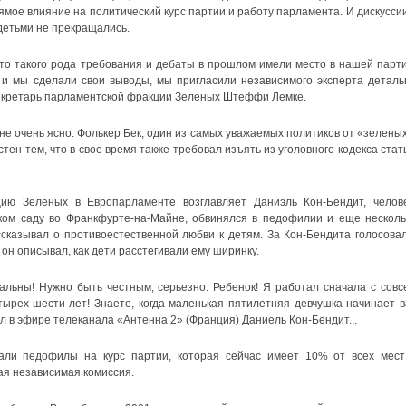
рямое влияние на политический курс партии и работу парламента. И дискуссии
 детьми не прекращались.
то такого рода требования и дебаты в прошлом имели место в нашей парти
 и мы сделали свои выводы, мы пригласили независимого эксперта деталь
секретарь парламентской фракции Зеленых Штеффи Лемке.
не очень ясно. Фолькер Бек, один из самых уважаемых политиков от «зеленых
стен тем, что в свое время также требовал изъять из уголовного кодекса стат
ию Зеленых в Европарламенте возглавляет Даниэль Кон-Бендит, челове
ком саду во Франкфурте-на-Майне, обвинялся в педофилии и еще несколь
сказывал о противоестественной любви к детям. За Кон-Бендита голосовал
 он описывал, как дети расстегивали ему ширинку.
альны! Нужно быть честным, серьезно. Ребенок! Я работал сначала с совс
тырех-шести лет! Знаете, когда маленькая пятилетняя девчушка начинает в
ил в эфире телеканала «Антенна 2» (Франция) Даниель Кон-Бендит...
али педофилы на курс партии, которая сейчас имеет 10% от всех мест
ая независимая комиссия.