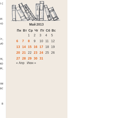
 с
и.
но
Май 2013
Пн
Вт
Ср
Чт
Пт
Сб
Вс
1
2
3
4
5
»,
6
7
8
9
10
11
12
ью
13
14
15
16
17
18
19
20
21
22
23
24
25
26
27
28
29
30
31
к,
« Апр
Июн »
ко
и,
ем
ас
 в