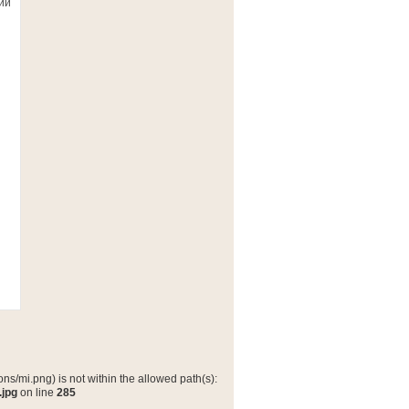
ии
ns/mi.png) is not within the allowed path(s):
.jpg
on line
285