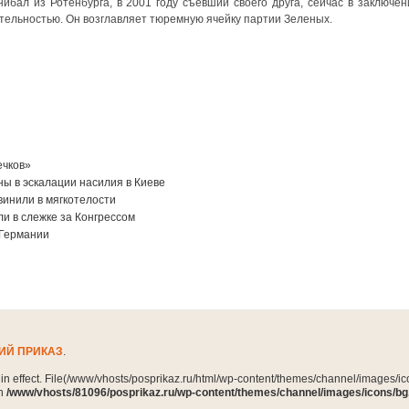
ибал из Ротенбурга, в 2001 году съевший своего друга, сейчас в заключен
тельностью. Он возглавляет тюремную ячейку партии Зеленых.
ечков»
ы в эскалации насилия в Киеве
винили в мягкотелости
и в слежке за Конгрессом
 Германии
ИЙ ПРИКАЗ
.
n in effect. File(/www/vhosts/posprikaz.ru/html/wp-content/themes/channel/images/ico
in
/www/vhosts/81096/posprikaz.ru/wp-content/themes/channel/images/icons/bg