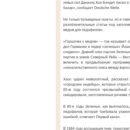
левых сил Даниэль Кон-Бендит писал о 
базар», сообщает Deutsche Welle.
Не только бульварные газеты, но и такие
разоблачительные статьи под заголо
медом для педофилов».
«Горшочек с медом» — так называет с
дел Германии и лидер «зеленых» Йошка
сладкого». Давний член партии Зеленых
партии в земле Северный Рейн — Вест
включить в предвыборную программ
«ненасильственного секса между взрос
Хаос царил невероятный, рассказал
«городские индейцы», которые открыто
85-м году состоялся чрезвычайный 
скандировали, заготовленные речевки т
В 80-е годы Зеленые, как выяснилось
педофилов, которая требовала узакон
ошибкой, отмечает Первый канал.
В 1984 году ассоциация геев, транссе