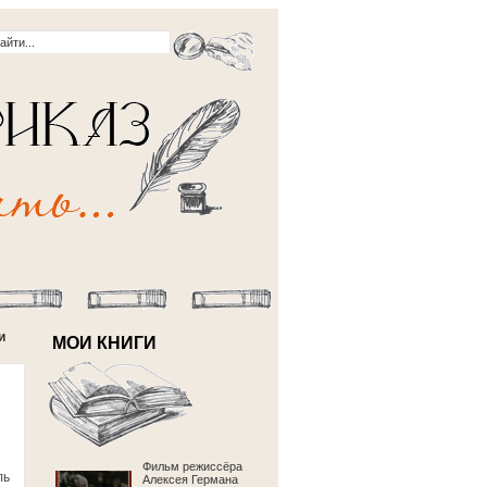
и
МОИ КНИГИ
Фильм режиссёра
ль
Алексея Германа