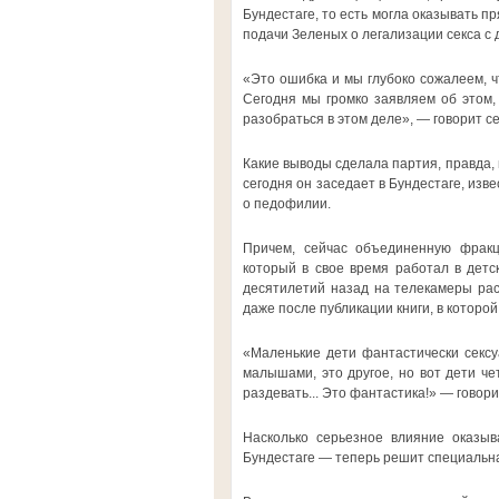
Бундестаге, то есть могла оказывать п
подачи Зеленых о легализации секса с
«Это ошибка и мы глубоко сожалеем, ч
Сегодня мы громко заявляем об этом,
разобраться в этом деле», — говорит 
Какие выводы сделала партия, правда, 
сегодня он заседает в Бундестаге, изве
о педофилии.
Причем, сейчас объединенную фракц
который в свое время работал в детс
десятилетий назад на телекамеры рас
даже после публикации книги, в которой
«Маленькие дети фантастически сексу
малышами, это другое, но вот дети че
раздевать... Это фантастика!» — говор
Насколько серьезное влияние оказыв
Бундестаге — теперь решит специальн