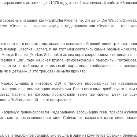
заигрывании с детьми еще в 1976 году, в своей классической работе «Большо
 серьезные издания, как Frankfurter Allgemeine, Die Zeit и Die Welt опубликов
вками: «Зеленые — пристанище для педофилов» или «Зеленые — горшочек
вою партию в первые годы после ее основания бывший министр иностранн
 Фишер (Joschka Fischer). И на этот мед слетались самые разные «любите
 Маркус Шнапка (Markus Schnapka) до сих пор с содроганием вспоминает съе
фалия в 1985 году. Рабочая группа «гомосексуалы и педофилы» потребова
у партии к выборам в земельный парламент требование о легализац
лыми и детьми». И это требование было принято.
 Маркус Шнапка в интервью DW. К трибуне прорывались так называем
 выступали за легализацию педофилии. Всего несколько дней спустя в том 
съезд партии, на котором происходили такие же сцены. Дети со сце
ипа: «Любовь с папой — это прекрасно!»...
, напрямую финансировали Федеральную ассоциацию геев, транссексуалов
ить секс с несовершеннолетними. Сейчас это называют всего лишь нелеп
ксуалов и педофилов официально вошла в один из комитетов фракции Зеленых