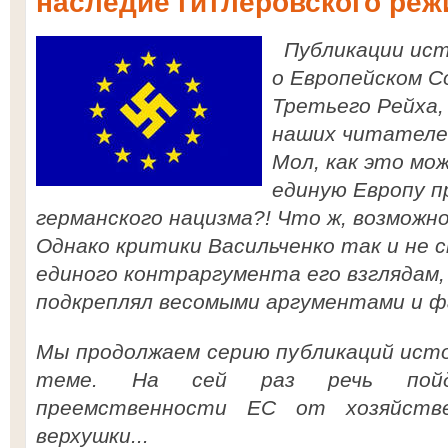
наследие гитлеровского ре
Публикации ист
о Европейском С
Третьего Рейха,
наших читателе
Мол, как это мо
единую Европу п
германского нацизма?! Что ж, возможно
Однако критики Васильченко так и не 
единого контраргумента его взглядам,
подкреплял весомыми аргументами и 
Мы продолжаем серию публикаций исто
теме. На сей раз речь пойд
преемственности ЕС от хозяйстве
верхушки...