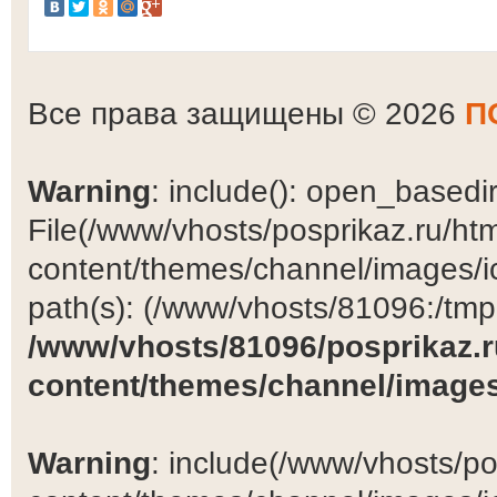
Все права защищены © 2026
П
Warning
: include(): open_basedir 
File(/www/vhosts/posprikaz.ru/ht
content/themes/channel/images/ic
path(s): (/www/vhosts/81096:/tmp:/
/www/vhosts/81096/posprikaz.r
content/themes/channel/images
Warning
: include(/www/vhosts/po