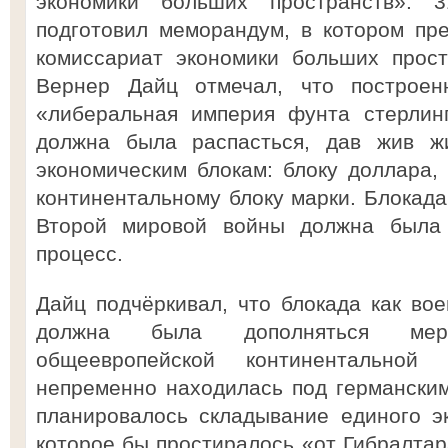
экономики больших пространств».
подготовил меморандум, в котором пр
комиссариат экономики больших прост
Вернер Дайц отмечал, что построен
«либеральная империя фунта стерлинг
должна была распасться, дав жив жи
экономическим блокам: блоку доллара, 
континентальному блоку марки. Блокада
Второй мировой войны должна была 
процесс.
Дайц подчёркивал, что блокада как вое
должна была дополняться ме
общеевропейской континентальной
непременно находилась под германским
планировалось складывание единого э
которое бы простиралось «от Гибралтар