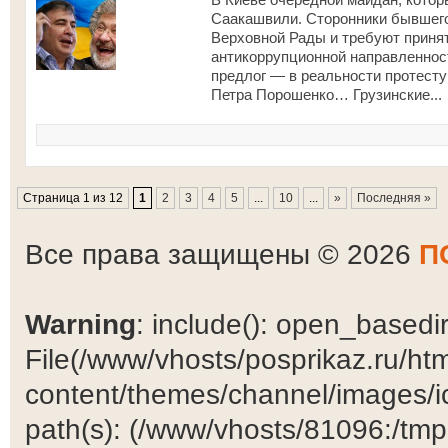
Саакашвили. Сторонники бывшего
Верховной Рады и требуют принят
антикоррупционной направленност
предлог — в реальности протест
Петра Порошенко… Грузинские...
Страница 1 из 12
1
2
3
4
5
...
10
...
»
Последняя »
Все права защищены © 2026
П
Warning
: include(): open_basedir 
File(/www/vhosts/posprikaz.ru/ht
content/themes/channel/images/ic
path(s): (/www/vhosts/81096:/tmp:/