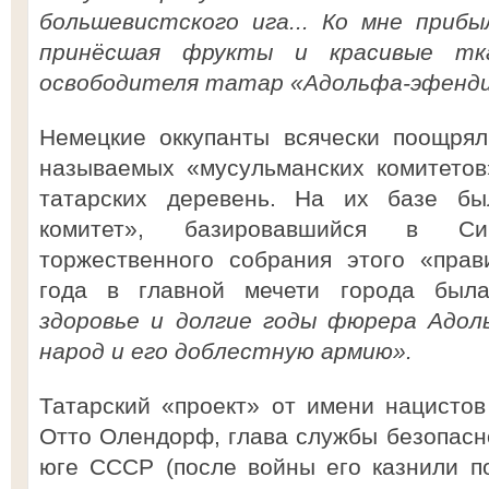
большевистского ига... Ко мне приб
принёсшая фрукты и красивые тк
освободителя татар «Адольфа-эфенди
Немецкие оккупанты всячески поощрял
называемых «мусульманских комитетов
татарских деревень. На их базе бы
комитет», базировавшийся в С
торжественного собрания этого «прав
года в главной мечети города был
здоровье и долгие годы фюрера Адол
народ и его доблестную армию».
Татарский «проект» от имени нацисто
Отто Олендорф, глава службы безопасн
юге СССР (после войны его казнили п