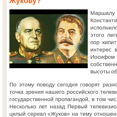
Жукову?
Маршалу 
Конст
исполнило
этого лег
пор кипи
интерес 
Иосифо
собствен
высоты о
По этому поводу сегодня говорят разн
точка зрения нашего российского телев
государственной пропагандой, в том чис
Несколько лет назад Первый телевизи
целый сериал «Жуков» на тему отношен