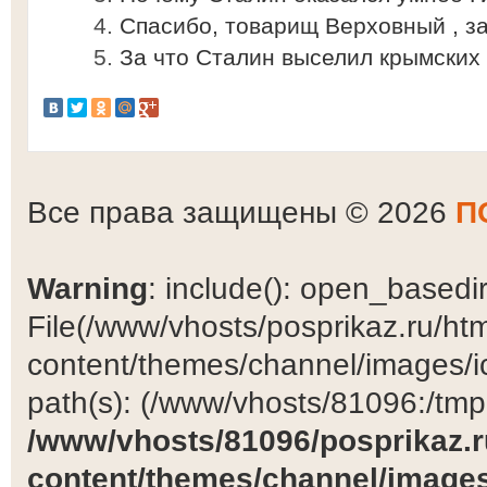
Спасибо, товарищ Верховный , з
За что Сталин выселил крымских
Все права защищены © 2026
П
Warning
: include(): open_basedir 
File(/www/vhosts/posprikaz.ru/ht
content/themes/channel/images/ic
path(s): (/www/vhosts/81096:/tmp:/
/www/vhosts/81096/posprikaz.r
content/themes/channel/images