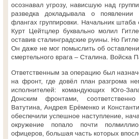
осознавал угрозу, нависшую над групп
разведка докладывала о появлении
флангах группировки. Начальник штаба 
Курт Цейтцлер буквально молил Гитле
оставив сталинградские руины. Но Гитл
Он даже не мог помыслить об оставлени
смертельного врага – Сталина. Войска 
Ответственным за операцию был назнач
на фронт, где довёл план разгрома н
исполнителей: командующих Юго-Зап
Донским фронтами, соответственн
Ватутина, Андрея Ерёменко и Константи
обеспечили успешное наступление, нача
окружение попало почти полмилли
офицеров, большая часть которых впос