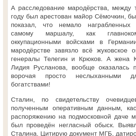
А расследование мародёрства, между 
году был арестован майор Сёмочкин, б
показал, что немало награбленных 
самому маршалу, как главноком
оккупационными войсками в Германи
мародёрстве завязло всё жуковское о
генералы Телегин и Крюков. А жена К
Лидия Русланова, вообще оказалась 
ворочая просто неслыханными дл
богатствами!
Сталин, по свидетельству очевидц
полученным оперативным данным, ка
распоряжению на подмосковной даче м
был проведён негласный обыск. Выяв
Сталина. Цитирую документ МГБ, датиро