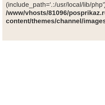
(include_path='.:/usr/local/lib/php')
/www/vhosts/81096/posprikaz.r
content/themes/channel/images