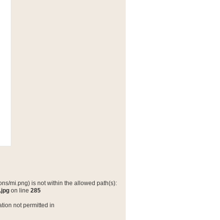
ns/mi.png) is not within the allowed path(s):
.jpg
on line
285
tion not permitted in