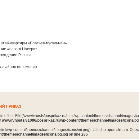
 штаб-квартиры «Братьев-мусульман»
ение «нового Насера»
преждение России
звычайное положение
ИЙ ПРИКАЗ
.
n in effect. File(/www/vhosts/posprikaz.ru/html/wp-content/themes/channel/images/ico
in
/www/vhosts/81096/posprikaz.ru/wp-content/themes/channel/images/icons/bg
html/wp-content/themes/channel/images/icons/mi.png): failed to open stream: Opera
nt/themes/channel/images/icons/bg.jpg
on line
285