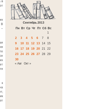
 в
от
их
Сентябрь 2013
 В
Пн
Вт
Ср
Чт
Пт
Сб
Вс
 –
1
2
3
4
5
6
7
8
ая
9
10
11
12
13
14
15
ия
16
17
18
19
20
21
22
по
23
24
25
26
27
28
29
се
30
их
« Авг
Окт »
ет
тя
 к
на
т,
ик
ют