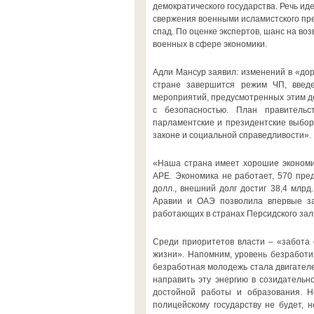
демократического государства. Речь ид
свержения военными исламистского пр
спад. По оценке экспертов, шанс на во
военных в сфере экономики.
Адли Мансур заявил: изменений в «дор
стране завершится режим ЧП, введе
мероприятий, предусмотренных этим до
с безопасностью. План правительст
парламентские и президентские выборы
законе и социальной справедливости».
«Наша страна имеет хорошие экономиче
АРЕ. Экономика не работает, 570 пре
долл., внешний долг достиг 38,4 млрд
Аравии и ОАЭ позволила впервые за 
работающих в странах Персидского зал
Среди приоритетов власти – «забота 
жизни». Напомним, уровень безработи
безработная молодежь стала двигателе
направить эту энергию в созидательно
достойной работы и образования. Н
полицейскому государству не будет, 