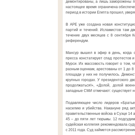
демонтированы, а лишь заморожены пр
настоящее время ограничена обеспечен
период в истории Египта прошел, уверяю
В АРЕ уже создана новая конституцио
партий и течений. Исламистов там дво
течение двух месяцев с 8 сентября К
референдум.
Мансур вышел в эфир в день, когда 
пресса констатирует спад протестов 
Мурси. Их массовость говорит о том, 
разным оценкам, арестованы от 1 до 8 
площади у них не получилось. Демонс
крупных городах. У президентского д
продолжаться!», «Долой, долой воен
западные СМИ отмечают: существует не
Подавляющее число лидеров «Братьев
насилию и убийства. Накануне ряд ак
правительственные войска в Суэце 14 а
45 – до пяти лет тюрьмы. 12 подсуди
судейская коллегия рекомендовала суд
с 2011 года. Суд займется рассмотрени