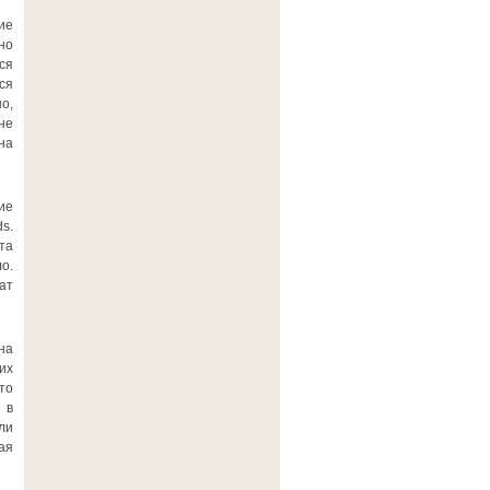
ие
но
ся
ся
о,
не
на
ие
s.
та
о.
ат
на
их
то
 в
ли
ая