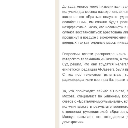
До суда многое может измениться, зая
получило два месяца назад очень силь
завершается. «Братья» получают удар 
ослабленными, им сложно будет реаг
неэффективно. Ясно, что исламисты в 
сумеют восстановиться: арестована ли
провиснут в воздухе с экономическими
военных, так как голодные массы никуда
Репрессии власти распространились
катарского телеканала Al-Jaseera, а т
Суд решил, что они трудятся нелега
египетской редакции Al-Jaseera была п
С тех пор телеканал испытывал тр
радиопередатчики военных баз правит
То, что происходит сейчас в Египте,
Мохова, специалист по Ближнему Вос
счетов с «Братьями-мусульманами», ко
получил власть в результате военног
отношении руководителей «Братьев-
Мансур называет это «созданием де
демократия».