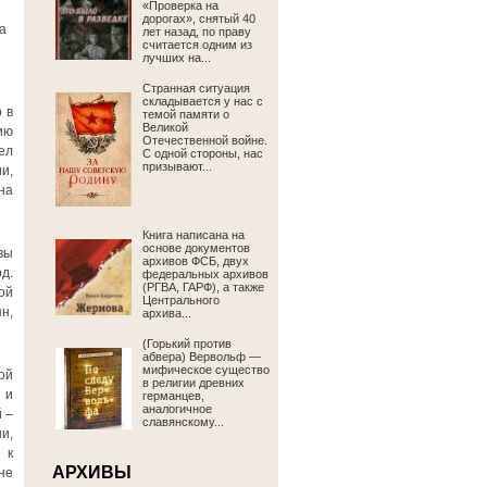
«Проверка на
дорогах», снятый 40
а
лет назад, по праву
считается одним из
лучших на...
Странная ситуация
складывается у нас с
 в
темой памяти о
Великой
ию
Отечественной войне.
ел
С одной стороны, нас
призывают...
и,
на
Книга написана на
основе документов
вы
архивов ФСБ, двух
д.
федеральных архивов
(РГВА, ГАРФ), а также
ой
Центрального
н,
архива...
(Горький против
абвера) Вервольф —
мифическое существо
ой
в религии древних
 и
германцев,
аналогичное
 –
славянскому...
и,
 к
АРХИВЫ
не