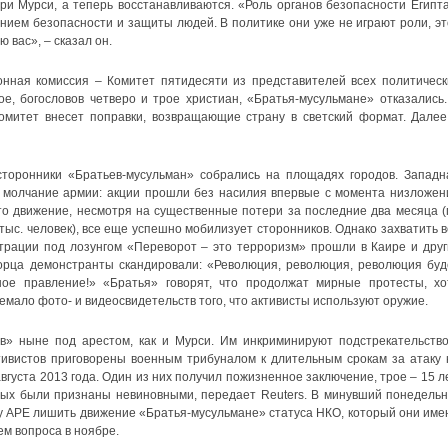
и Мурси, а теперь восстанавливаются. «Роль органов безопасности Египта
ием безопасности и защиты людей. В политике они уже не играют роли, эт
 вас», – сказал он.
нная комиссия – Комитет пятидесяти из представителей всех политическ
е, богословов четверо и трое христиан, «Братья-мусульмане» отказались.
омитет внесет поправки, возвращающие страну в светский формат. Далее
сторонники «Братьев-мусульман» собрались на площадях городов. Западн
и молчание армии: акции прошли без насилия впервые с момента низложен
что движение, несмотря на существенные потери за последние два месяца (
тыс. человек), все еще успешно мобилизует сторонников. Однако захватить в
трации под лозунгом «Переворот – это терроризм» прошли в Каире и друг
ворца демонстранты скандировали: «Революция, революция, революция буд
ное правление!» «Братья» говорят, что продолжат мирные протесты, хо
мало фото- и видеосвидетельств того, что активисты используют оружие.
» ныне под арестом, как и Мурси. Им инкриминируют подстрекательство
тивистов приговорены военным трибуналом к длительным срокам за атаку 
вгуста 2013 года. Один из них получил пожизненное заключение, трое – 15 ле
мых были признаны невиновными, передает Reuters. В минувший понедельн
у АРЕ лишить движение «Братья-мусульмане» статуса НКО, который они име
ем вопроса в ноябре.