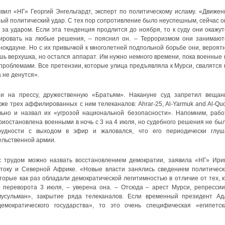
вил «НГ» Георгий Энгельгардт, эксперт по политическому исламу. «Движен
ный политический удар. С тех пор сопротивление было неуспешным, сейчас о
за ударом. Если эта тенденция продлится до ноября, то к суду они окажут
ировать на любые решения, – пояснил он. – Терроризмом они занимают
нокдауне. Но с их привычкой к многолетней подпольной борьбе они, вероятн
шь верхушка, но остался аппарат. Им нужно немного времени, пока военные 
 проблемами. Все претензии, которые улица предъявляла к Мурси, свалятся 
 не денутся».
 и на прессу, дружественную «Братьям». Накануне суд запретил вещан
акже трех аффилированных с ним телеканалов: Ahrar-25, Al-Yarmuk and Al-Qud
льно и назвал их «угрозой национальной безопасности». Напомним, рабо
риостановлена военными в ночь с 3 на 4 июля, но судебного решения не был
удности с выходом в эфир и жаловался, что его периодически глуш
ельственной армии.
 с трудом можно назвать восстановлением демократии, заявила «НГ» Ири
току и Северной Африке. «Новые власти занялись сведением политическ
торые как раз обладали демократической легитимностью в отличие от тех, к
о переворота 3 июля, – уверена она. – Отсюда – арест Мурси, репрессии
мусульман», закрытие ряда телеканалов. Если временный президент Ад
мократического государства», то это очень специфическая «египетск