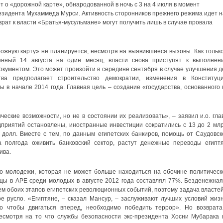
ет о «дорожной карте», обнародованной в ночь с 3 на 4 июля в момент
езидента Мухаммеда Мурси. Активность сторонников прежнего режима идет н
зврат к власти «Братья-мусульмане» могут получить лишь в случае провала
ожную карту» не планируется, несмотря на выявившиеся вызовы. Как только
нный 14 августа на один месяц, власти снова приступят к выполнен
кументом. Это может произойти в середине сентября в случае улучшения д
ва предполагает строительство демократии, изменения в Конституци
 в начале 2014 года. Главная цель – создание «государства, основанного 
ские возможности, но не в состоянии их реализовать», – заявил и.о. гла
дприятий остановлены, иностранные инвестиции сократились с 13 до 2 млр
. долл. Вместе с тем, по данным египетских банкиров, помощь от Саудовск
полгода оживить банковский сектор, растут денежные переводы египтя
ива.
о молодежи, которая не может больше находиться на обочине политическ
цы в АРЕ среди молодых в августе 2012 года составлял 77%. Безденежная
м обоих этапов египетских революционных событий, поэтому задача властей
е русло. «Египтяне, – сказал Мансур, – заслуживают лучших условий жизн
о чтобы двигаться вперед, необходимо победить террор». Но возврата
несмотря на то что службы безопасности экс-президента Хосни Мубарака 