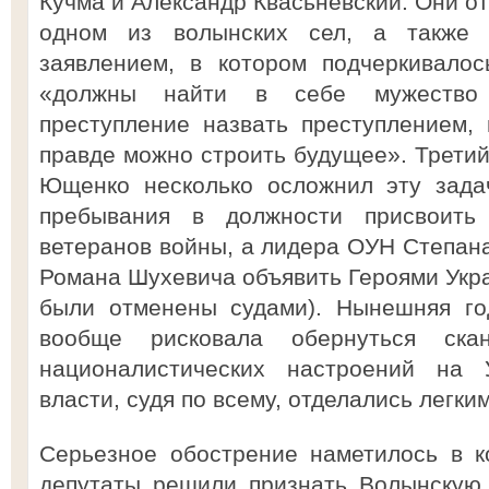
Кучма и Александр Квасьневский. Они о
одном из волынских сел, а также 
заявлением, в котором подчеркивалос
«должны найти в себе мужество 
преступление назвать преступлением,
правде можно строить будущее». Третий
Ющенко несколько осложнил эту задач
пребывания в должности присвоить
ветеранов войны, а лидера ОУН Степан
Романа Шухевича объявить Героями Укра
были отменены судами). Нынешняя го
вообще рисковала обернуться ск
националистических настроений на 
власти, судя по всему, отделались легки
Серьезное обострение наметилось в к
депутаты решили признать Волынскую 