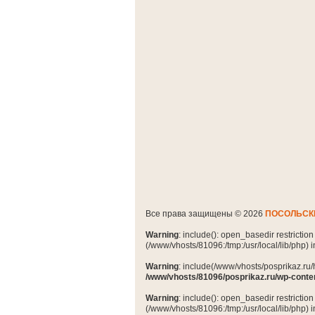
Все права защищены © 2026
ПОСОЛЬСК
Warning
: include(): open_basedir restrictio
(/www/vhosts/81096:/tmp:/usr/local/lib/php) 
Warning
: include(/www/vhosts/posprikaz.ru/
/www/vhosts/81096/posprikaz.ru/wp-conte
Warning
: include(): open_basedir restrictio
(/www/vhosts/81096:/tmp:/usr/local/lib/php) 