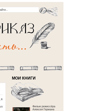
МОИ КНИГИ
 в
ых
Фильм режиссёра
Алексея Германа