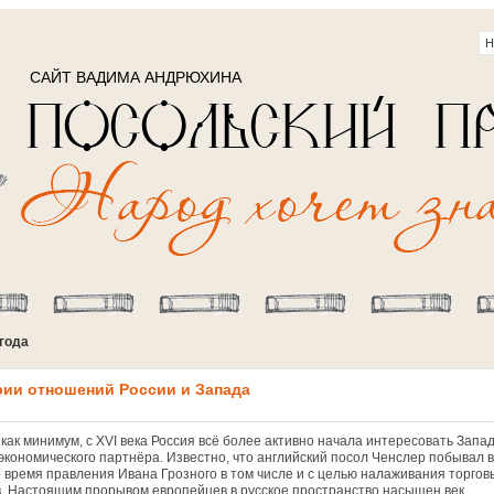
САЙТ ВАДИМА АНДРЮХИНА
 года
рии отношений России и Запада
как минимум, с XVI века Россия всё более активно начала интересовать Запад
 экономического партнёра. Известно, что английский посол Ченслер побывал в
о время правления Ивана Грозного в том числе и с целью налаживания торгов
в. Настоящим прорывом европейцев в русское пространство насыщен век...