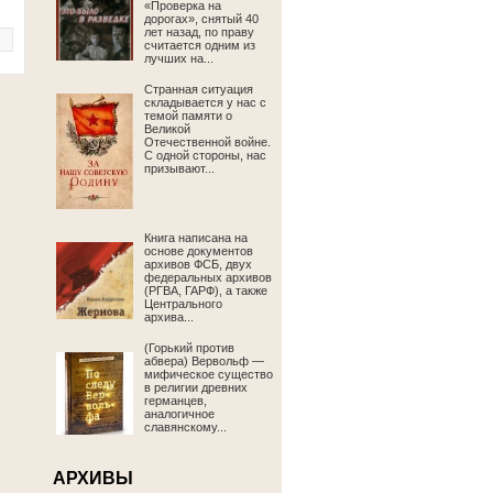
«Проверка на
дорогах», снятый 40
лет назад, по праву
считается одним из
лучших на...
Странная ситуация
складывается у нас с
темой памяти о
Великой
Отечественной войне.
С одной стороны, нас
призывают...
Книга написана на
основе документов
архивов ФСБ, двух
федеральных архивов
(РГВА, ГАРФ), а также
Центрального
архива...
(Горький против
абвера) Вервольф —
мифическое существо
в религии древних
германцев,
аналогичное
славянскому...
АРХИВЫ