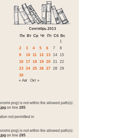
Сентябрь 2013
Пн
Вт
Ср
Чт
Пт
Сб
Вс
1
2
3
4
5
6
7
8
9
10
11
12
13
14
15
16
17
18
19
20
21
22
23
24
25
26
27
28
29
30
« Авг
Окт »
ns/mi.png) is not within the allowed path(s):
.jpg
on line
285
tion not permitted in
ns/mi.png) is not within the allowed path(s):
.jpg
on line
285