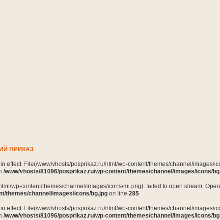
ИЙ ПРИКАЗ
.
n in effect. File(/www/vhosts/posprikaz.ru/html/wp-content/themes/channel/images/ico
in
/www/vhosts/81096/posprikaz.ru/wp-content/themes/channel/images/icons/bg
html/wp-content/themes/channel/images/icons/mi.png): failed to open stream: Opera
nt/themes/channel/images/icons/bg.jpg
on line
285
n in effect. File(/www/vhosts/posprikaz.ru/html/wp-content/themes/channel/images/ico
in
/www/vhosts/81096/posprikaz.ru/wp-content/themes/channel/images/icons/bg