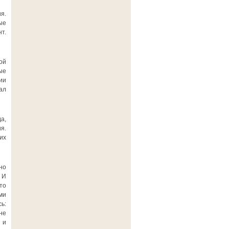
я.
ые
т.
ой
ые
ии
ал
а,
я.
их
но
 И
то
ми
ь:
не
 и