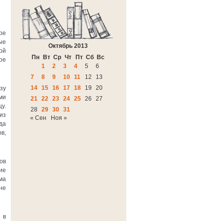
ре
ые
Октябрь 2013
ой
Пн
Вт
Ср
Чт
Пт
Сб
Вс
ое
1
2
3
4
5
6
7
8
9
10
11
12
13
14
15
16
17
18
19
20
зу
ми
21
22
23
24
25
26
27
у.
28
29
30
31
из
« Сен
Ноя »
да
в,
ов
ие
ма
не
 в