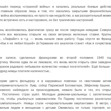
рошёл период «странной войны» и начались реальные боевые действи
 главным образом лишь в том, что оказались закрытыми фешенебельн
 война воспринималась не просто как неудобство, а как разорительный момен
о встречено хоть и насторожено, но без трагических настроений.
знь возобновилась фактически сразу же после оккупации немцами Северн
чти все магазины открыли на своих витринах железные ставни. Крупн
», «Лафайет» и т.д. — вновь начали свою работу. Годы спустя во Франц
Как я не любил бошей» (в Германии его аналогом станет «Как я сочувствов
вые записи, сделанные французами во второй половине 1940 год
ину. Многие едва ли не ликовали, что вновь могли открыть свои заведени
торанов радовало небывалое количество «новых посетителей». Ещё больше 
одряд немцы платили наличностью...
орме цвета фельдграу и в нарукавных повязках со свастиками актив
опримечательности: Лувр, собор Парижской Богоматери, Эйфелеву башню.
роженно наблюдало за происходившим, немало было и тех, кто откры
а. Постепенно страх ушёл. Молодые девчонки-школьницы с заплетенны
сти, чтобы улыбнуться завоевателям. По Парижу постепенно разлеталос
симпатичные!».
Немцы стали «очаровательными оккупантами». В метро, 
ожилым людям и женщинам с детьми. Оживилась не только торговля, но