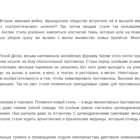
 Вторая мировая война, французское общество встретило её в высшей ме
вых «патриотических» шляпок?! Так, хитом продаж стали так называем
 Англии стала усиленно завозиться клетчатая ткань, которая шла на покр
ных уборов сразу же вызвал к жизни множество новых причёсок. Мног
Розой Деска, весьма напоминала английскую фуражку. Кроме этого почти сра
гие носили на боку обязательный противогаз. Страх перед газовыми атака
нескольких месяцев парижане не решались без него даже выходить на улиц
: на рынке, в школе, в кино, в театре, в ресторане, в метро. Некоторые 
 изобретательность в том, чтобы замаскировать противогазы. Высокая мо
денцию. Так на свет стали появляться причудливые сумки для противогазо
реклама и торговля. Появился новый стиль — в виде миниатюрных противогаз
и даже тюбики губной помады. Но особым шиком считались цилиндрическ
нвин. Они шагнули даже за Атлантику. С цилиндрическими сумочками, весь
зов, стали ходить аргентинские и бразильские модницы, которым отнюдь 
ушные тревоги и прекращение подачи электричества) диктовали изменения