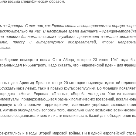
дило весьма специфическим образом.
ь во Франции. С тех пор, как Европа стала ассоциироваться в первую очере
исключительно на нас. В настоящее время выставка «Франция-европейка
но нашими дипломатическими службами, привлекает внимание множест
дио, прессу и литературных обозревателей, чтобы непрерыв
огию».
сообщении немецкого посла Отто Абеца, которое 23 июня 1941 года бы
ранных дел Риббентропу. Надо сказать, что «европейской идеи» для Франц
нных дел Аристид Бриан в конце 20-ых годов выдвинул идею объединен
суждать как в левых, так и в правых кругах республики. Во Франции появляет
порядок», «Новая Европа», «Планы», «Борьба молодых». Уже из назван
еллектуалы, придерживающиеся разных политических воззрений, искали нов
Европу» с её спорными территориями, взаимными упрёками, экономически
. Активно обсуждались вопросы того, насколько было возможно возникновен
сового социализма, и могли ли эти явления стать базой для объединения вс
прекратились и в годы Второй мировой войны. Ни в одной европейской стран