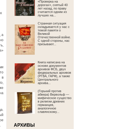
«Проверка на
дорогах», снятый 40
лет назад, по праву
считается одним из
к
лучших на...
Странная ситуация
складывается у нас с
темой памяти о
Великой
 а
Отечественной войне.
но
С одной стороны, нас
призывают...
ь,
а»
Книга написана на
основе документов
ми
архивов ФСБ, двух
то
федеральных архивов
(РГВА, ГАРФ), а также
 в
Центрального
о,
архива...
же
(Горький против
на
абвера) Вервольф —
мифическое существо
в религии древних
германцев,
аналогичное
а.
славянскому...
ый
ре
АРХИВЫ
.