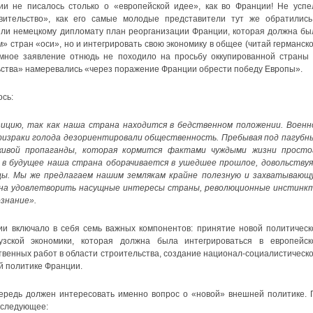
и не писалось столько о «европейской идее», как во Франции! Не успе
вительство», как его самые молодые представители тут же обратились
или немецкому дипломату план реорганизации Франции, которая должна бы
» стран «оси», но и интегрировать свою экономику в общее (читай германско
ммное заявление отнюдь не походило на просьбу оккупированной страны
ьства» намеревались «через поражение Франции обрести победу Европы».
ось:
ицию, так как наша страна находится в бедственном положении. Военн
ризраки голода дезориентировали общественность. Пребывая под пагубн
живой пропаганды, которая кормится фактами чуждыми жизни просто
 в будущее наша страна оборачивается в ушедшее прошлое, довольствуя
ицы. Мы же предлагаем нашим землякам крайне полезную и захватывающ
бна удовлетворить насущные интересы страны, революционные инстинк
знание».
и включало в себя семь важных компонентов: принятие новой политическ
узской экономики, которая должна была интегрироваться в европейск
венных работ в области строительства, создание национал-социалистическо
й политике Франции.
чередь должен интересовать именно вопрос о «новой» внешней политике. 
 следующее: