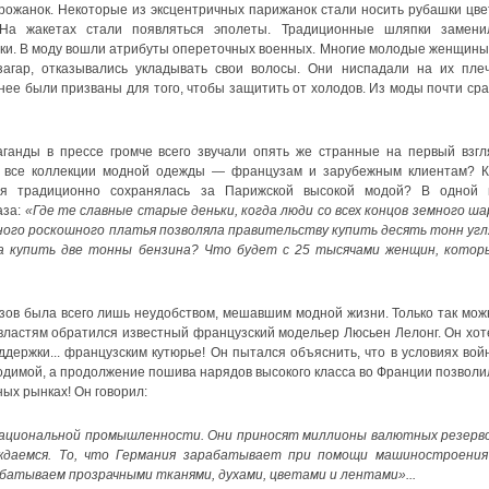
рожанок. Некоторые из эксцентричных парижанок стали носить рубашки цве
 На жакетах стали появляться эполеты. Традиционные шляпки замени
ски. В моду вошли атрибуты опереточных военных. Многие молодые женщины,
гар, отказывались укладывать свои волосы. Они ниспадали на их плеч
ее были призваны для того, чтобы защитить от холодов. Из моды почти сра
анды в прессе громче всего звучали опять же странные на первый взгл
ь все коллекции модной одежды — французам и зарубежным клиентам? К
рая традиционно сохранялась за Парижской высокой модой? В одной 
аза:
«Где те славные старые деньки, когда люди со всех концов земного ша
ного роскошного платья позволяла правительству купить десять тонн угл
ла купить две тонны бензина? Что будет с 25 тысячами женщин, котор
зов была всего лишь неудобством, мешавшим модной жизни. Только так мож
 властям обратился известный французский модельер Люсьен Лелонг. Он хот
ддержки... французским кутюрье! Он пытался объяснить, что в условиях вой
димой, а продолжение пошива нарядов высокого класса во Франции позволи
ых рынках! Он говорил:
ациональной промышленности. Они приносят миллионы валютных резерво
ждаемся. То, что Германия зарабатывает при помощи машиностроения
атываем прозрачными тканями, духами, цветами и лентами»...