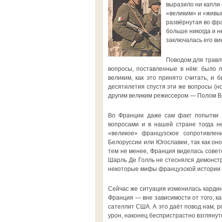
выразило ни капли 
«великим» и «живым
развёрнутая во фр
больше никогда и н
заключалась его ви
Поводом для травли
вопросы, поставленные в нём: было 
великим, как это принято считать, и
десятилетия спустя эти же вопросы (н
другим великим режиссером — Полом Ве
Во Франции даже сам факт попытки з
вопросами и в нашей стране тогда не
«великое» французское сопротивлен
Белоруссии или Югославии, так как оно
тем не менее, Франция виделась советс
Шарль Де Голль не стеснялся демонстр
некоторые мифы французской истории 
Сейчас же ситуация изменилась кардин
Франция — вне зависимости от того, к
сателлит США. А это даёт повод нам, 
урон, наконец беспристрастно взглянут