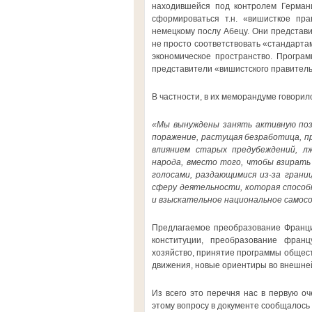
находившейся под контролем Германи
сформироваться т.н. «вишисткое пра
немецкому послу Абецу. Они представ
не просто соответствовать «стандартам
экономическое пространство. Програ
представители «вишистского правител
В частности, в их меморандуме говорил
«Мы вынуждены занять активную поз
поражение, растущая безработица, п
влиянием старых предубеждений, л
народа, вместо того, чтобы взирать
голосами, раздающимися из-за гран
сферу деятельности, которая спосо
и взыскательное национальное самосо
Предлагаемое преобразование Франци
конституции, преобразование франц
хозяйство, принятие программы общест
движения, новые ориентиры во внешне
Из всего это перечня нас в первую о
этому вопросу в документе сообщалось