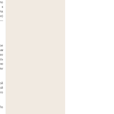
ло
 к
ла
е)
 —
ое
ым
го
сь
ую
ты
ой
ой
го
По