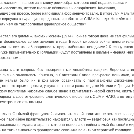
сожаления – напротив, в спину режиссёра, которого ещё недавно назвали
 классиком», летели гневные обвинения и оскорбления. Кампания,
анцузской прессе, более напоминала форменную травлю. В итоге Луи Маль та
е вернулся во Францию, предпочитая работать в США и Канаде. Но в чём же
на? Чем он так прогневал французское общество?
 стал его фильм «Лакомб Люсьен» (1974). Точнее говоря даже не сам фильм,
ли французское сопротивление в годы Второй мировой войны действитель
 были ли все коллаборационисты прирождёнными негодяями? К слову сказат
о уже применительно к Голландии) будут поставлены в фильме «Чёрная книг
рховеном...
адать эти вопросы был воспринят как «пощёчина нации». Впрочем, эти
 сильно задавались. Конечно, в Советском Союзе прекрасно понимали, ч
ие нельзя было ни в кой мере сравнивать с партизанским движением
, по некоторым оценкам, уступало в своем размахе даже Италии и Греции. Н
ким политикам как самое слабое звено в капиталистической системе, опять 
ировать своё откровенно скептическое отношение к США и НАТО, а потому 
смотрели сквозь пальцы.
ально. От былой французской самостоятельной политики не осталось и след
акое партийное правительство находится у власти — ведёт себя как послушн
россиянам, гражданам страны, которая понесла от войны самый большой в ми
ь на так называемого французского союзника по антигитлеровской коалиции ..