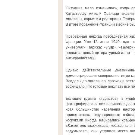
Ситуация мало изменилась, когда п
Катастрофу жители Франции видели
магазины, варьете и рестораны. Теперь
В итоге поражение Франции в войне был
Прерванная некогда повседневная жи
Франции. Уже 18 июня 1940 года по
универмаги Парижа: «Лувр», «Галери
появится новый литературный жанр – «
антифашистам»).
Однако действительные дневнико
демонстрировали совершенно иную карт
Владельцев магазинов, лавочек и рес
восхищало, что готовые покупать все п
Большие группы «туристов» в униф
фотографировали все парижские дост
хотя большинство населения насто
приветствовал оккупационные войск
косичками иногда набирались храбро
«Какие они вежливые!», «Какие они 
задумываясь, они уступали места п