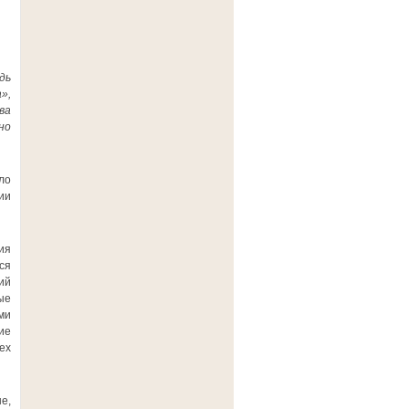
дь
»,
ва
но
ло
ии
ия
ся
ий
ые
ми
ие
ех
е,