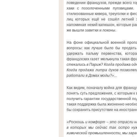
поведении французов, прежде всего го
хаки с позолоченными пуговицами.
стилизованные кивера, треуголки и фе
лиц которых ещё не сошёл летний за
напоминая некий капюшон, которые ран
же вышли завитки и локоны.
На фоне официальной военной пропаг
вопросы: как лучше было бы продат
удержать пальму первенства, кото
французских газет мелькнула такая фр
стекались в Париж? Когда продажа од
Когда продажа литра духов позволя
работали в Домах моды?»...
Как видим, поначалу война для францу
понять суть предложения, с которым к
получить гарантии государственной по
такая поддержка была жизненно необхо
бы сохранить присутствие на иностранн
«Роскошь и комфорт – это отрасли н
в которых мы сейчас так остро ну
химической промышленности, мы зараб