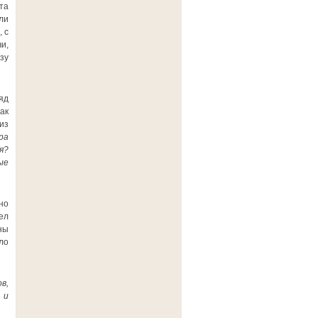
та
ли
 с
и,
зу
яд
ак
из
ра
я?
ые
но
ел
ны
ло
в,
 и