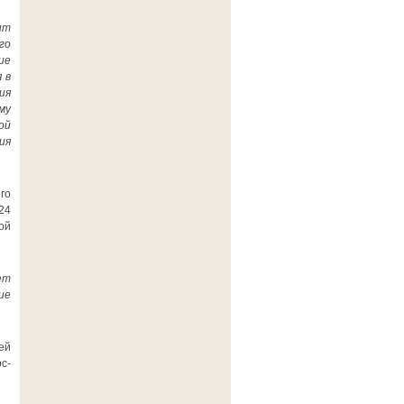
ит
го
ие
 в
ия
му
ой
ия
го
24
ой
ет
ие
ей
с-