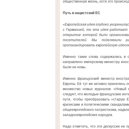
общественная жизнь, хотя это происхо
Путь в нацистский ЕС
«Европейская идея глубоко укоренилас
с Германией, то эта идея работает 
открытие которой было организова
посетителей. Мы подключили ра
пропагандировать европейскую идеол
Именно такие слова содержались в 
направлено имперскому министру иност
были не новы.
Именно французский министр иностра
Европы. Её тут же активно принялись об
множество новых журналов: «Новый 
следует, что молодые французские инт
пути, чтобы преобразовать «старую 
кризисами и политическими скандалами
общеевропейского патриотизма, надклас
западноевропейских народов.
Надо отметить, что эти дискуссии не 