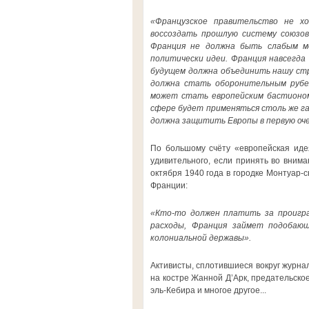
«Французское правительство не х
воссоздать прошлую систему союзов,
Франция не должна быть слабым ме
политически идеи. Франция навсегда 
будущем должна объединить нашу стра
должна стать оборонительным рубе
может стать европейским бастионом
сфере будет применяться столь же га
должна защитить Европы в первую оче
По большому счёту «европейская иде
удивительного, если принять во вним
октября 1940 года в городке Монтуар-с
Франции:
«Кто-то должен платить за проигра
расходы, Франция займет подобаю
колониальной державы».
Активисты, сплотившиеся вокруг журнал
на костре Жанной Д’Арк, предательское
эль-Кебира и многое другое...