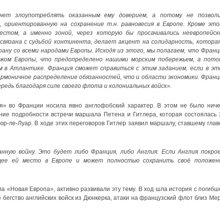
очет злоупотреблять оказанным ему доверием, а потому не позвол
 ориентированную на сохранение т.н. равновесия в Европе. Кроме это
стом, а именно зоной, через которую бы просачивались неевропейск
связана с судьбой континента, делает акцент на солидарность, которая
ну со всеми народами Европы. Исходя из этого, мы полагаем, что Франц
жом Европы, что предопределено нашими морским побережьем, а пото
 в Атлантике. Франция сможет справиться с этим заданием, если в эт
рмоничное распределение обязанностей, что и области экономики. Франц
редь благодаря силе своего флота и колониальных войск».
я» во Франции носила явно англофобский характер. В этом не было ниче
ание подробности встречи маршала Петена и Гитлера, которая состоялась 
юр-ле-Луар. В ходе этих переговоров Гитлер заявил маршалу, ставшему глав
нную войну. Это будет либо Франция, либо Англия. Если Англия покро
щее ей место в Европе и может полностью сохранить своё положен
а «Новая Европа», активно развивали эту тему. В ход шла история с погибш
 бегство английских войск из Дюнкерка, атаки на французский флот близ Мер