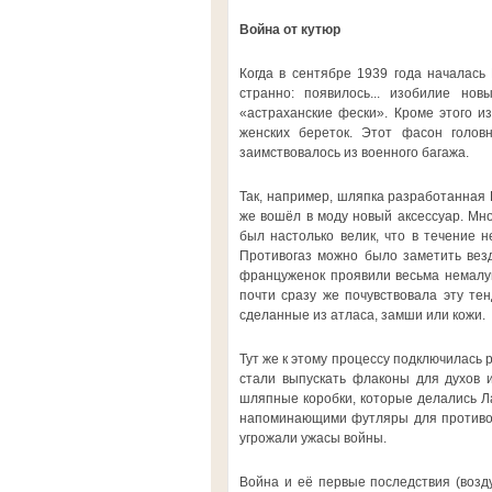
Война от кутюр
Когда в сентябре 1939 года началась
странно: появилось... изобилие но
«астраханские фески». Кроме этого из
женских береток. Этот фасон голов
заимствовалось из военного багажа.
Так, например, шляпка разработанная 
же вошёл в моду новый аксессуар. Мно
был настолько велик, что в течение 
Противогаз можно было заметить везде
француженок проявили весьма немалую
почти сразу же почувствовала эту тен
сделанные из атласа, замши или кожи.
Тут же к этому процессу подключилась 
стали выпускать флаконы для духов 
шляпные коробки, которые делались Ла
напоминающими футляры для противога
угрожали ужасы войны.
Война и её первые последствия (возд