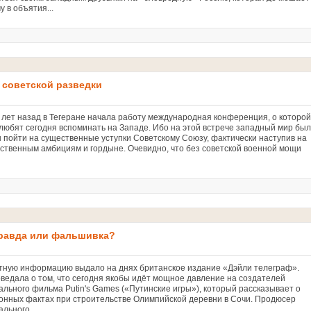
у в объятия...
 советской разведки
 лет назад в Тегеране начала работу международная конференция, о которой
 любят сегодня вспоминать на Западе. Ибо на этой встрече западный мир был
 пойти на существенные уступки Советскому Союзу, фактически наступив на
бственным амбициям и гордыне. Очевидно, что без советской военной мощи
правда или фальшивка?
ую информацию выдало на днях британское издание «Дэйли телеграф».
оведала о том, что сегодня якобы идёт мощное давление на создателей
ального фильма Putin's Games («Путинские игры»), который рассказывает о
онных фактах при строительстве Олимпийской деревни в Сочи. Продюсер
льного...