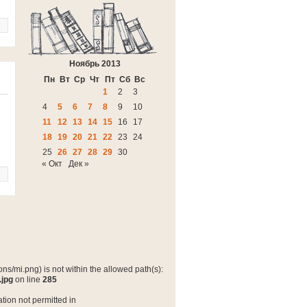
Ноябрь 2013
Пн
Вт
Ср
Чт
Пт
Сб
Вс
1
2
3
4
5
6
7
8
9
10
11
12
13
14
15
16
17
18
19
20
21
22
23
24
25
26
27
28
29
30
« Окт
Дек »
ns/mi.png) is not within the allowed path(s):
.jpg
on line
285
tion not permitted in