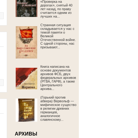
«Проверка на
дорогах», снятый 40
лет назад, по праву
считается одним из
лучших на...
Странная ситуация
складывается у нас с
темой памяти о
Великой
Отечественной войне.
С одной стороны, нас
призывают...
Книга написана на
основе документов
архивов ФСБ, двух
федеральных архивов
(РГВА, ГАРФ), а также
Центрального
архива...
(Горький против
абвера) Вервольф —
мифическое существо
в религии древних
германцев,
аналогичное
славянскому...
АРХИВЫ