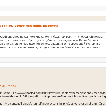
странам отсрочена лишь на время
ский цирк под названием «незалежна Украина» выкинул очередной номер,
заставил замереть собравшуюся публику — официальный Киев объявил о
овке подписания соглашения об ассоциации и зоне свободной торговли с
ким Союзом. Честно говоря, сегодня смешно наблюдать за тем, как разного
ИЙ ПРИКАЗ
.
n in effect. File(/www/vhosts/posprikaz.ru/html/wp-content/themes/channel/images/ico
in
/www/vhosts/81096/posprikaz.ru/wp-content/themes/channel/images/icons/bg
html/wp-content/themes/channel/images/icons/mi.png): failed to open stream: Opera