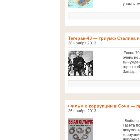
упасть ем
Тегеран-43 — триумф Сталина и
28 ноября 2013
Ровно 70
очень не
вынужден
горло со
Запад...
Фильм о коррупции в Сочи — 
26 ноября 2013
Любопытн
Газета п
документ
коррупци
документа