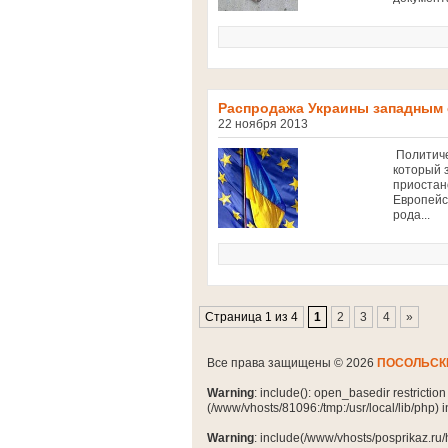
Распродажа Украины западным 
22 ноября 2013
Политиче
который 
приостан
Европейс
рода...
Страница 1 из 4
1
2
3
4
»
Все права защищены © 2026
ПОСОЛЬСК
Warning
: include(): open_basedir restrictio
(/www/vhosts/81096:/tmp:/usr/local/lib/php) 
Warning
: include(/www/vhosts/posprikaz.ru/