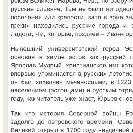
рекам Великая, Нарова, Нева, по озеру 
русские славяне. Там не было ни одног
поселения или крепости, зато в зоне зн
греки» находились русские города и к
Ладога, Ям, Копорье, позднее – Иван-гор
Нынешний университетский город Эс
основан в земле эстов как русский 
Ярослав Мудрый, христианское имя ко
впервые упоминается в русских летопися
он был захвачен меченосцами, в 1223
населением (эстонцами) и русским отря
году, как читатель уже знает, Юрьев сно
Так что история Северной войны Р
задолго до петровского времени. Сев
Великий открыл в 1700 году неудачной 