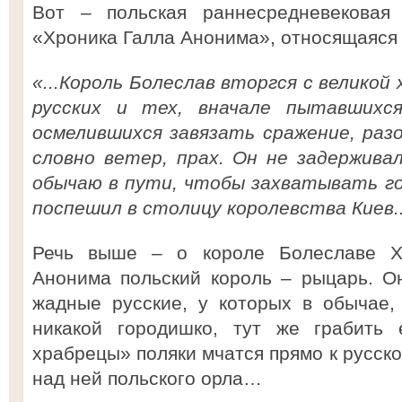
Вот – польская раннесредневековая 
«Хроника Галла Анонима», относящаяся к
«...Король Болеслав вторгся с великой
русских и тех, вначале пытавшихс
осмелившихся завязать сражение, раз
словно ветер, прах. Он не задерживал
обычаю в пути, чтобы захватывать го
поспешил в столицу королевства Киев..
Речь выше – о короле Болеславе Х
Анонима польский король – рыцарь. О
жадные русские, у которых в обычае, 
никакой городишко, тут же грабить 
храбрецы» поляки мчатся прямо к русско
над ней польского орла…