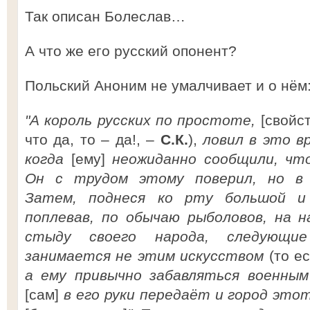
Так описан Болеслав…
А что же его русский опонент?
Польский Аноним не умалчивает и о нём
"А король русских по простоте,
[свойс
что да, то – да!, –
С.К.
),
ловил в это вр
когда
[ему]
неожиданно сообщили, чт
Он с трудом этому поверил, но в ко
Затем, поднеся ко рту большой и
поплевав, по обычаю рыболовов, на на
стыду своего народа, следующие
занимается не этим искусством
(то е
а ему привычно забавляться военным
[сам]
в его руки передаёт и город этот