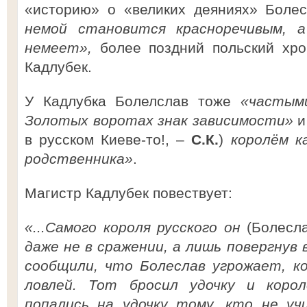
«историю» о «великих деяниях» Боле
немой становится красноречивым, а
немеет»,
более поздний польский хро
Кадлубек.
У Кадлубка Болелслав тоже
«частым
Золотых воротах знак зависимости»
и
в русском Киеве-то!, –
С.К.
)
королём к
родственника»
.
Магистр Кадлубек повествует:
«...Самого короля русского он
(Болесл
даже не в сражении, а лишь повергнув 
сообщили, что Болеслав угрожает, ко
ловлей. Тот бросил удочку и коро
попались на удочку тому, кто не уч