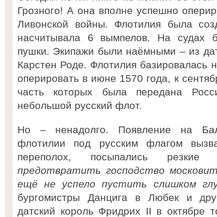
Грозного! А она вполне успешно оперир
Ливонской войны. Флотилия была соз
насчитывала 6 вымпелов. На судах б
пушки. Экипажи были наёмными – из дат
Карстен Роде. Флотилия базировалась н
оперировать в июне 1570 года, к сентяб
часть которых была передана Росс
небольшой русский флот.
Но – ненадолго. Появление на Бал
флотилии под русским флагом выз
переполох, посыпались резкие
предотвратить господство московито
ещё не успело пустить слишком глу
бургомистры Данцига в Любек и друг
датский король Фридрих II в октябре т