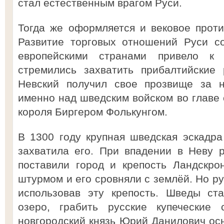
стал естественным врагом Руси.
Тогда же оформляется и вековое прот
Развитие торговых отношений Руси с
европейскими странами привело к
стремились захватить прибалтийские 
Невский получил свое прозвище за н
именно над шведским войском во главе 
короля Биргером Фолькунгом.
В 1300 году крупная шведская эскадра
захватила его. При впадении в Неву
поставили город и крепость Ландскро
штурмом и его сровняли с землёй. Но ру
использовав эту крепость. Шведы ст
озеро, грабить русские купеческие 
новгородский князь Юрий Данилович ос