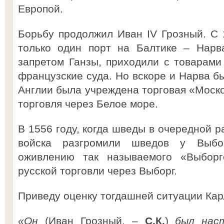
Европой.
Борьбу продолжил Иван IV Грозный. С 
только один порт на Балтике – Нарва
запретом Ганзы, приходили с товарами 
французские суда. Но вскоре и Нарва бы
Англии была учреждена торговая «Моско
торговля через Белое море.
В 1556 году, когда шведы в очередной р
войска разгромили шведов у Выбор
оживлению так называемого «Выборгс
русской торговли через Выборг.
Приведу оценку тогдашней ситуации Ка
«Он
(Иван Грозный, –
С.К.
)
был нас