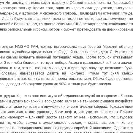
ул Нетаньяху, он использует встречу с Обамой и свою речь на Генассамбл
ранскую тактику. Кроме того, один из израильских депутатов, выступая 
берленом, участником Мюнхенского сговора. Наблюдатели отмечают, что де
с Ирана будут сняты санкции, если он окрепнет не только экономически, но
шений с Вашингтоном, то многие союзники США встанут перед необходимост
янию региональным игроком, который сможет претендовать на доминирование
трудник ИМЭМО РАН, доктор исторических наук Георгий Мирский объясни
иняют в двойном предательстве. С одной стороны, президент США отказал
ем самым ослабить военный потенциал Асада. Кроме того, он отказывает
. Это якобы благоприятствует победе Асада в гражданской войне, а значит,
няют в том, что он сознательно идет в иранскую ловушку, позволяет Руха
словами, намеревается давить на Конгресс, чтобы тот снял санкци
ивают это как капитулянтство, предательство: мол, Обама будет постепен
Иран доведет обогащение урана до 90%, а тогда уже будет поздно.
сотрудник Королевского института объединенных служб по вопросам обороны
авии и других монархий Персидского залива не так много рычагов воздейств
ков, а также контракты в оружейной и энергетической сферах. Похожую оцен
ика достигла такого уровня добычи нефти, что уже не зависит от Ближне
перь наоборот – Ближний Восток зависит от нее. «Вспомним, что Саудовск
а то, чтобы закупать американское оружие, – сказал эксперт. – Конечн
ригрозить наращиванием поставок оружия сирийской оппозиции. Однако и э