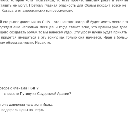
ружия, которое хотят повстанцы, то есть противотанковых ракет и зенитн
ставить не могут. Поэтому главная опасность для Обамы исходит вовсе не 
т Катара, а от американских конгрессменов».
й его рычаг давления на США – это шантаж, который будет иметь место в т
дождем еще несколько месяцев, и когда станет ясно, что иранцы уже дове
его создавать бомбу, то мы нанесем удар. Эту угрозу нужно будет принять 
 придется вмешаться в эту войну: как только она начнется, Иран в больш
ким объектам, чем по Израилю.
говоре с членами ГКЧП?
е – «привет» Путину из Саудовской Аравии?
он в давлении на власти Ирака
 подогрели цены на нефть