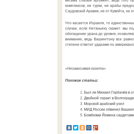
весьма слабый аргумент, ведь того о
комплексов, ни турки, ни арабы предо
Саудовской Аравии, не от Кувейта, не о
Что касается Израиля, то единственны
случае, если Нетаньяху скажет: мы по
обогащение урана до уровня, позволяющ
внимание, ведь Вашингтону все равно
степени ответит ударами по американс
«Независимая газета»
Похожие статьи:
Был ли Михаил Горбачёв в с
Двойной теракт в Волгоград
Морской арабский узел
МИД России обвинил Вашингт
Бомбежки Йемена саудитами