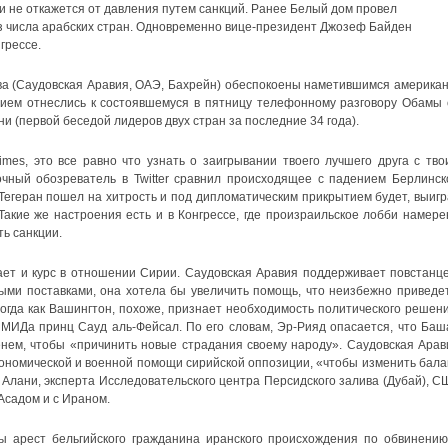
, и не откажется от давления путем санкций. Ранее Белый дом провел
з числа арабских стран. Одновременно вице-президент Джозеф Байден
грессе.
ва (Саудовская Аравия, ОАЭ, Бахрейн) обеспокоены наметившимся американ
ием отнеслись к состоявшемуся в пятницу телефонному разговору Обамы 
и (первой беседой лидеров двух стран за последние 34 года).
es, это все равно что узнать о заигрывании твоего лучшего друга с тво
чный обозреватель в Twitter сравнил происходящее с падением Берлинск
егеран пошел на хитрость и под дипломатическим прикрытием будет, выигр
Такие же настроения есть и в Конгрессе, где произраильское лобби намере
ь санкции.
ает и курс в отношении Сирии. Саудовская Аравия поддерживает повстанце
ми поставками, она хотела бы увеличить помощь, что неизбежно приведет
гда как Вашингтон, похоже, признает необходимость политического решени
 МИДа принц Сауд аль-Фейсал. По его словам, Эр-Рияд опасается, что Баш
нем, чтобы «причинить новые страдания своему народу». Саудовская Арав
ономической и военной помощи сирийской оппозиции, «чтобы изменить бала
Алани, эксперта Исследовательского центра Персидского залива (Дубай), С
Асадом и с Ираном.
бы арест бельгийского гражданина иранского происхождения по обвинению