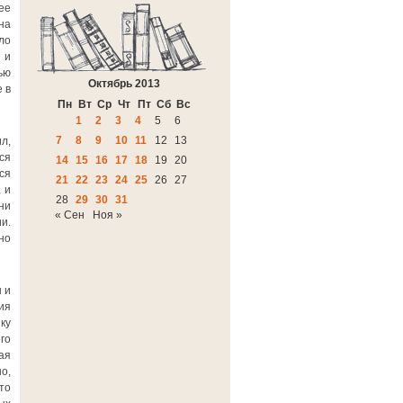
ее
на
ло
 и
ью
Октябрь 2013
 в
Пн
Вт
Ср
Чт
Пт
Сб
Вс
1
2
3
4
5
6
7
8
9
10
11
12
13
л,
ся
14
15
16
17
18
19
20
ся
21
22
23
24
25
26
27
 и
28
29
30
31
ни
« Сен
Ноя »
и.
но
 и
ия
ку
го
ая
о,
то