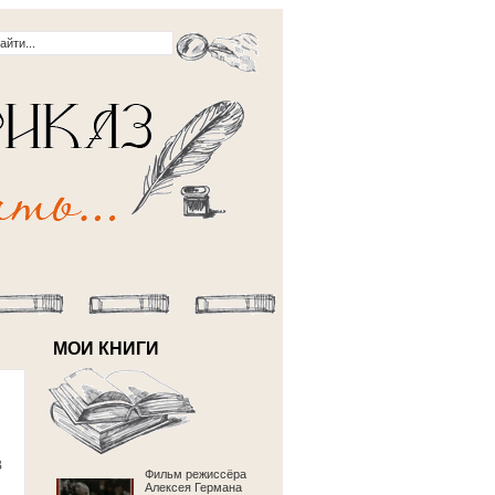
МОИ КНИГИ
В
Фильм режиссёра
Алексея Германа