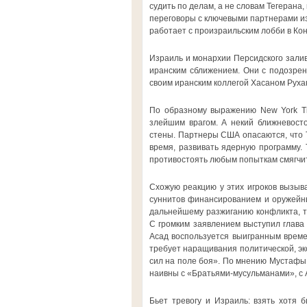
судить по делам, а не словам Тегерана
переговоры с ключевыми партнерами и
работает с произраильским лобби в Кон
Израиль и монархии Персидского зали
иранским сближением. Они с подозрен
своим иранским коллегой Хасаном Рухан
По образному выражению New York Tim
злейшим врагом. А некий ближневосто
стены. Партнеры США опасаются, что Т
время, развивать ядерную программу. 
противостоять любым попыткам смягчит
Схожую реакцию у этих игроков вызыв
суннитов финансированием и оружейны
дальнейшему разжиганию конфликта, то
С громким заявлением выступил глава
Асад воспользуется выигранным време
требует наращивания политической, эк
сил на поле боя». По мнению Мустафы 
наивны с «Братьями-мусульманами», с 
Бьет тревогу и Израиль: взять хотя 