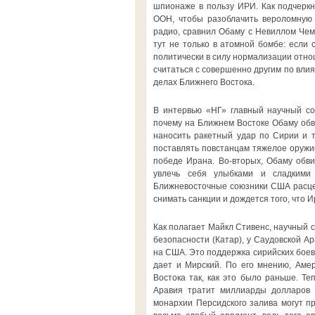
шпионаже в пользу ИРИ. Как подчеркн
ООН, чтобы разоблачить вероломную и
радио, сравнил Обаму с Невиллом Чем
тут не только в атомной бомбе: если 
политически в силу нормализации отно
считаться с совершенно другим по вли
делах Ближнего Востока.
В интервью «НГ» главный научный со
почему на Ближнем Востоке Обаму обв
наносить ракетный удар по Сирии и т
поставлять повстанцам тяжелое оружие
победе Ирана. Во-вторых, Обаму обви
увлечь себя улыбками и сладкими 
Ближневосточные союзники США расцен
снимать санкции и дождется того, что 
Как полагает Майкл Стивенс, научный 
безопасности (Катар), у Саудовской Ар
на США. Это поддержка сирийских боеви
дает и Мирский. По его мнению, Амер
Востока так, как это было раньше. Те
Аравия тратит миллиарды долларов н
монархии Персидского залива могут п