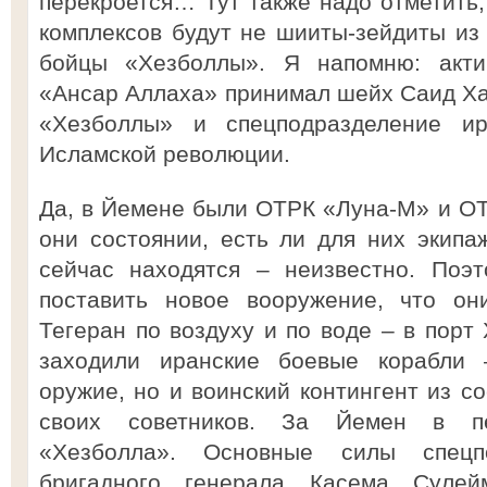
перекроется… Тут также надо отметить,
комплексов будут не шииты-зейдиты из
бойцы «Хезболлы». Я напомню: акти
«Ансар Аллаха» принимал шейх Саид Ха
«Хезболлы» и спецподразделение ир
Исламской революции.
Да, в Йемене были ОТРК «Луна-М» и ОТР
они состоянии, есть ли для них экипа
сейчас находятся – неизвестно. Поэ
поставить новое вооружение, что он
Тегеран по воздуху и по воде – в порт
заходили иранские боевые корабли
оружие, но и воинский контингент из с
своих советников. За Йемен в пе
«Хезболла». Основные силы спецпо
бригадного генерала Касема Сулей