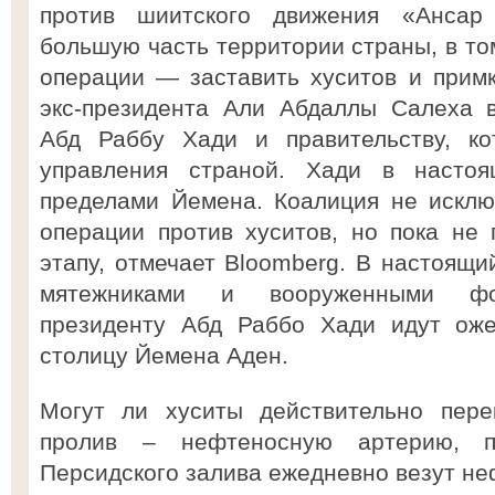
против шиитского движения «Ансар
большую часть территории страны, в то
операции — заставить хуситов и прим
экс-президента Али Абдаллы Салеха в
Абд Раббу Хади и правительству, ко
управления страной. Хади в насто
пределами Йемена. Коалиция не исклю
операции против хуситов, но пока не 
этапу, отмечает Bloomberg. В настоящ
мятежниками и вооруженными фо
президенту Абд Раббо Хади идут ож
столицу Йемена Аден.
Могут ли хуситы действительно пере
пролив – нефтеносную артерию, п
Персидского залива ежедневно везут не