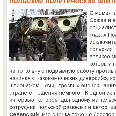
польские политические эли
С момент
Союза и в
социалист
глазах По
исключите
польских
великое м
которым н
не тотальную подрывную работу против 
начиная с «экономических диверсий», к
шпионажем. Увы, трезвых оценок наших
стране отношений немного. К одной из 
интервью, которое дал одному из поль
сотрудник польской разведки и автор 
Северский
. Его оценка тоже не бесспор